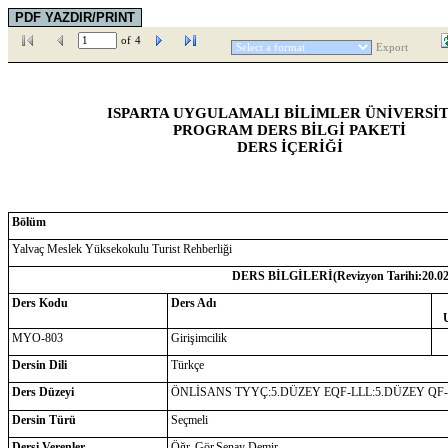
of
4
Export
ISPARTA UYGULAMALI BİLİMLER ÜNİVERSİT
PROGRAM DERS BİLGİ PAKETİ
DERS İÇERİĞİ
Bölüm
Yalvaç Meslek Yüksekokulu Turist Rehberliği
DERS BİLGİLERİ(Revizyon Tarihi:
20.0
Ders Kodu
Ders Adı
MYO-803
Girişimcilik
Dersin Dili
Türkçe
Ders Düzeyi
ÖNLİSANS TYYÇ:5.DÜZEY EQF-LLL:5.DÜZEY QF
Dersin Türü
Seçmeli
Dersi Verenler
Öğr. Gör.Şenay Demir