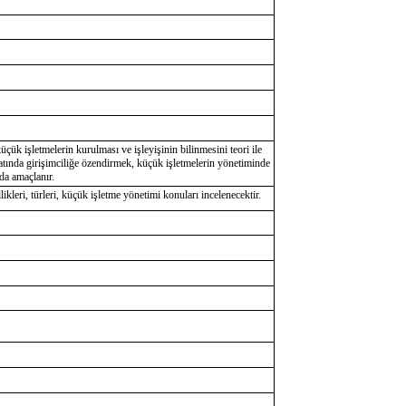
çük işletmelerin kurulması ve işleyişinin bilinmesini teori ile
atında girişimciliğe özendirmek, küçük işletmelerin yönetiminde
 da amaçlanır.
ikleri, türleri, küçük işletme yönetimi konuları incelenecektir.