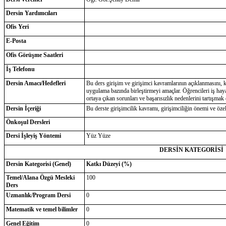
Dersin Yardımcıları
Ofis Yeri
E-Posta
Ofis Görüşme Saatleri
İş Telefonu
Dersin Amacı/Hedefleri
Bu ders girişim ve girişimci kavramlarının açıklanmasını, kü
uygulama bazında birleştirmeyi amaçlar. Öğrencileri iş hay
ortaya çıkan sorunları ve başarısızlık nedenlerini tartışmak
Dersin İçeriği
Bu derste girişimcilik kavramı, girişimciliğin önemi ve özell
Önkoşul Dersleri
Dersi İşleyiş Yöntemi
Yüz Yüze
DERSİN KATEGORİSİ
Dersin Kategorisi (Genel)
Katkı Düzeyi (%)
Temel/Alana Özgü Mesleki
100
Ders
Uzmanlık/Program Dersi
0
Matematik ve temel bilimler
0
Genel Eğitim
0