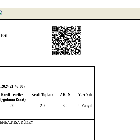
ESİ
2.2024 21:46:00
)
Kredi Teorik+
Kredi Toplam
AKTS
Yarı Yılı
Uygulama (Saat)
2,0
2,0
3,0
4. Yarıyıl
-EHEA:KISA DÜZEY