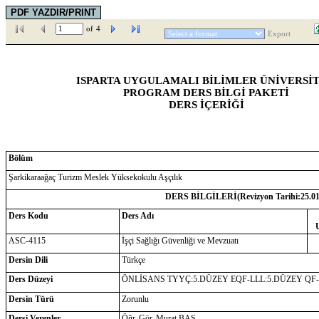
of
4
Export
ISPARTA UYGULAMALI BİLİMLER ÜNİVERSİT
PROGRAM DERS BİLGİ PAKETİ
DERS İÇERİĞİ
Bölüm
Şarkikaraağaç Turizm Meslek Yüksekokulu Aşçılık
DERS BİLGİLERİ(Revizyon Tarihi:
25.0
Ders Kodu
Ders Adı
ASC-4115
İşçi Sağlığı Güvenliği ve Mevzuatı
Dersin Dili
Türkçe
Ders Düzeyi
ÖNLİSANS TYYÇ:5.DÜZEY EQF-LLL:5.DÜZEY QF
Dersin Türü
Zorunlu
Dersi Verenler
Öğr. Gör. Murat BAŞ