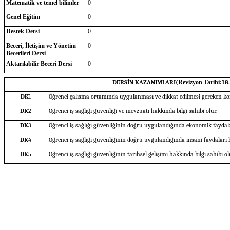
Matematik ve temel bilimler
0
Genel Eğitim
0
Destek Dersi
0
Beceri, İletişim ve Yönetim
0
Becerileri Dersi
Aktarılabilir Beceri Dersi
0
DERSİN KAZANIMLARI(
Revizyon Tarihi:
18.
DK
1
Öğrenci çalışma ortamında uygulanması ve dikkat edilmesi gereken ko
DK
2
Öğrenci iş sağlığı güvenliği ve mevzuatı hakkında bilgi sahibi olur.
DK
3
Öğrenci iş sağlığı güvenliğinin doğru uygulandığında ekonomik faydalar
DK
4
Öğrenci iş sağlığı güvenliğinin doğru uygulandığında insani faydaları h
DK
5
Öğrenci iş sağlığı güvenliğinin tarihsel gelişimi hakkında bilgi sahibi ol