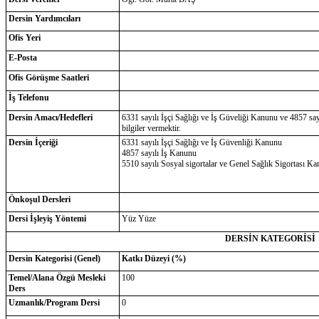
Dersin Yardımcıları
Ofis Yeri
E-Posta
Ofis Görüşme Saatleri
İş Telefonu
Dersin Amacı/Hedefleri
6331 sayılı İşçi Sağlığı ve İş Güveliği Kanunu ve 4857 say
bilgiler vermektir.
Dersin İçeriği
6331 sayılı İşçi Sağlığı ve İş Güvenliği Kanunu
4857 sayılı İş Kanunu
5510 sayılı Sosyal sigortalar ve Genel Sağlık Sigortası K
Önkoşul Dersleri
Dersi İşleyiş Yöntemi
Yüz Yüze
DERSİN KATEGORİSİ
Dersin Kategorisi (Genel)
Katkı Düzeyi (%)
Temel/Alana Özgü Mesleki
100
Ders
Uzmanlık/Program Dersi
0