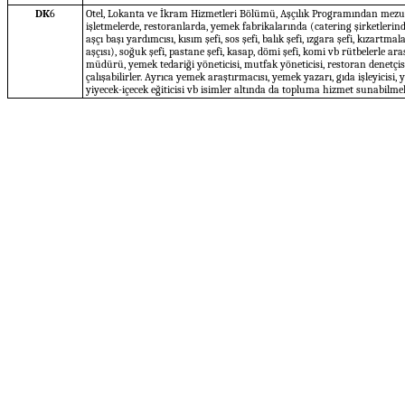
DK
6
Otel, Lokanta ve İkram Hizmetleri Bölümü, Aşçılık Programından mezun 
işletmelerde, restoranlarda, yemek fabrikalarında (catering şirketleri
aşçı başı yardımcısı, kısım şefi, sos şefi, balık şefi, ızgara şefi, kızartmala
aşçısı), soğuk şefi, pastane şefi, kasap, dömi şefi, komi vb rütbelerle ara
müdürü, yemek tedariği yöneticisi, mutfak yöneticisi, restoran denetç
çalışabilirler. Ayrıca yemek araştırmacısı, yemek yazarı, gıda işleyicisi, y
yiyecek-içecek eğiticisi vb isimler altında da topluma hizmet sunabilmekt