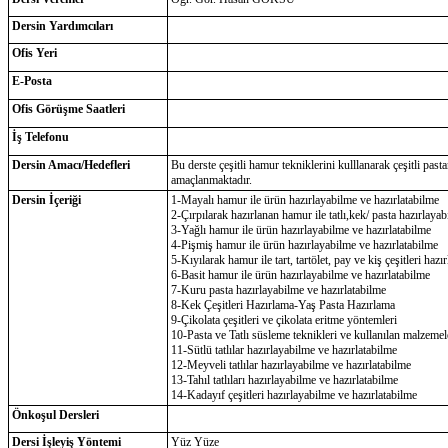
Dersin Yardımcıları
Ofis Yeri
E-Posta
Ofis Görüşme Saatleri
İş Telefonu
Dersin Amacı/Hedefleri
Bu derste çeşitli hamur tekniklerini kulllanarak çeşitli past
amaçlanmaktadır.
Dersin İçeriği
1-Mayalı hamur ile ürün hazırlayabilme ve hazırlatabilme
2-Çırpılarak hazırlanan hamur ile tatlı,kek/ pasta hazırlaya
3-Yağlı hamur ile ürün hazırlayabilme ve hazırlatabilme
4-Pişmiş hamur ile ürün hazırlayabilme ve hazırlatabilme
5-Kıyılarak hamur ile tart, tartölet, pay ve kiş çeşitleri haz
6-Basit hamur ile ürün hazırlayabilme ve hazırlatabilme
7-Kuru pasta hazırlayabilme ve hazırlatabilme
8-Kek Çeşitleri Hazırlama-Yaş Pasta Hazırlama
9-Çikolata çeşitleri ve çikolata eritme yöntemleri
10-Pasta ve Tatlı süsleme teknikleri ve kullanılan malzemel
11-Sütlü tatlılar hazırlayabilme ve hazırlatabilme
12-Meyveli tatlılar hazırlayabilme ve hazırlatabilme
13-Tahıl tatlıları hazırlayabilme ve hazırlatabilme
14-Kadayıf çeşitleri hazırlayabilme ve hazırlatabilme
Önkoşul Dersleri
Dersi İşleyiş Yöntemi
Yüz Yüze