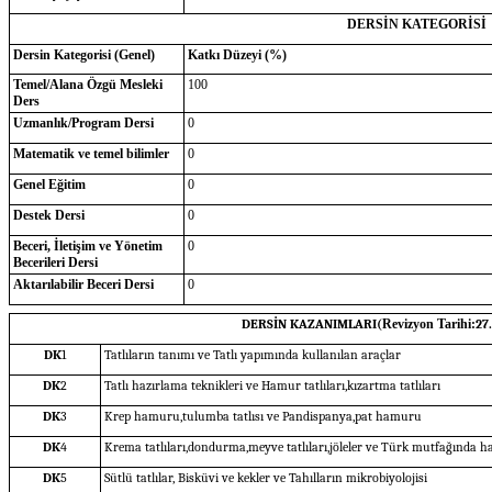
DERSİN KATEGORİSİ
Dersin Kategorisi (Genel)
Katkı Düzeyi (%)
Temel/Alana Özgü Mesleki
100
Ders
Uzmanlık/Program Dersi
0
Matematik ve temel bilimler
0
Genel Eğitim
0
Destek Dersi
0
Beceri, İletişim ve Yönetim
0
Becerileri Dersi
Aktarılabilir Beceri Dersi
0
DERSİN KAZANIMLARI(
Revizyon Tarihi:
27
DK
1
Tatlıların tanımı ve Tatlı yapımında kullanılan araçlar
DK
2
Tatlı hazırlama teknikleri ve Hamur tatlıları,kızartma tatlıları
DK
3
Krep hamuru,tulumba tatlısı ve Pandispanya,pat hamuru
DK
4
Krema tatlıları,dondurma,meyve tatlıları,jöleler ve Türk mutfağında ham
DK
5
Sütlü tatlılar, Bisküvi ve kekler ve Tahılların mikrobiyolojisi