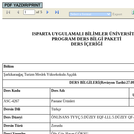
of
5
Export
ISPARTA UYGULAMALI BİLİMLER ÜNİVERSİT
PROGRAM DERS BİLGİ PAKETİ
DERS İÇERİĞİ
Bölüm
Şarkikaraağaç Turizm Meslek Yüksekokulu Aşçılık
DERS BİLGİLERİ(Revizyon Tarihi:
27.0
Ders Kodu
Ders Adı
ASC-4267
Pastane Ürünleri
Dersin Dili
Türkçe
Ders Düzeyi
ÖNLİSANS TYYÇ:5.DÜZEY EQF-LLL:5.DÜZEY QF
Dersin Türü
Zorunlu
Dersi Verenler
Öğr. Gör. Hasan GÖKSU