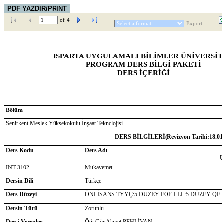
of
4
Export
ISPARTA UYGULAMALI BİLİMLER ÜNİVERSİT
PROGRAM DERS BİLGİ PAKETİ
DERS İÇERİĞİ
Bölüm
Senirkent Meslek Yüksekokulu İnşaat Teknolojisi
DERS BİLGİLERİ(Revizyon Tarihi:
18.0
Ders Kodu
Ders Adı
INT-3102
Mukavemet
Dersin Dili
Türkçe
Ders Düzeyi
ÖNLİSANS TYYÇ:5.DÜZEY EQF-LLL:5.DÜZEY QF
Dersin Türü
Zorunlu
Dersi Verenler
Öğr.Gör.Ahmet PEHLİVAN