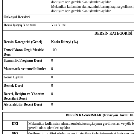
dönüşüm için gerekli olan işlemleri açıklar
Mekanikte kullanılan alan,uzunluk,basınç,kayma gerilmesi,ıs
dönüşüm için gerekli olan işlemleri açıklar
Önkoşul Dersleri
Dersi İşleyiş Yöntemi
Yüz Yüze
DERSİN KATEGORİSİ
Dersin Kategorisi (Genel)
Katkı Düzeyi (%)
Temel/Alana Özgü Mesleki
100
Ders
Uzmanlık/Program Dersi
0
Matematik ve temel bilimler
0
Genel Eğitim
0
Destek Dersi
0
Beceri, İletişim ve Yönetim
0
Becerileri Dersi
Aktarılabilir Beceri Dersi
0
DERSİN KAZANIMLARI(
Revizyon Tarihi:
18
DK
1
Mekanikte kullanılan alan,uzunluk,basınç,kayma gerilmesi,ısı ve yük bi
gerekli olan işlemleri açıklar
DK
2
Gerilmenin tarifini söyler ve çeşitli gerilme tiplerini,emniyet katsayısı v