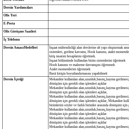
Dersin Yardımcıları
Ofis Yeri
E-Posta
Ofis Görüşme Saatleri
İş Telefonu
Dersin Amacı/Hedefleri
İnşaat mühendisliği alan derslerine alt yapı oluşturmak ama
sistemleri, gerilme kavramı, Hook kanunu, atalet momentler
kiriş tasarım hesaplarını öğretmek.
İnşaat bölümünde kullanılan birim sistemlerini öğretmek
Hooh kanunu ve malzeme davranışını öğrenmek
Atalet momentlerini öğrenmek
Basit kirişin boyutlandırmasını yapabilmek
Dersin İçeriği
Mekanikte kullanılan alan,uzunluk,basınç,kayma gerilmesi,ıs
dönüşüm için gerekli olan işlemleri açıklar
Mekanikte kullanılan alan,uzunluk,basınç,kayma gerilmesi,ıs
dönüşüm için gerekli olan işlemleri açıklar,
Mekanikte kullanılan alan,uzunluk,basınç,kayma gerilmesi,ıs
dönüşüm için gerekli olan işlemleri açıklar, Mekanikte kul
birimlerini söyler ve farklı birimler arasında dönüşüm için g
Mekanikte kullanılan alan,uzunluk,basınç,kayma gerilmesi,ıs
dönüşüm için gerekli olan işlemleri açıklar
Mekanikte kullanılan alan,uzunluk,basınç,kayma gerilmesi,ıs
dönüşüm için gerekli olan işlemleri açıklar
Mekanikte kullanılan alan,uzunluk,basınç,kayma gerilmesi,ıs