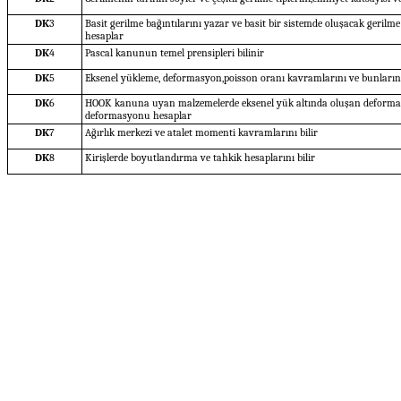
DK
3
Basit gerilme bağıntılarını yazar ve basit bir sistemde oluşacak geril
hesaplar
DK
4
Pascal kanunun temel prensipleri bilinir
DK
5
Eksenel yükleme, deformasyon,poisson oranı kavramlarını ve bunların he
DK
6
HOOK kanuna uyan malzemelerde eksenel yük altında oluşan deformas
deformasyonu hesaplar
DK
7
Ağırlık merkezi ve atalet momenti kavramlarını bilir
DK
8
Kirişlerde boyutlandırma ve tahkik hesaplarını bilir