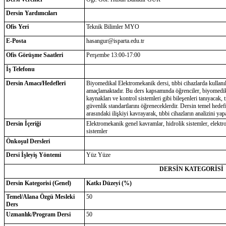
Dersin Yardımcıları
Ofis Yeri
Teknik Bilimler MYO
E-Posta
hasangur@isparta.edu.tr
Ofis Görüşme Saatleri
Perşembe 13:00-17:00
İş Telefonu
Dersin Amacı/Hedefleri
Biyomedikal Elektromekanik dersi, tıbbi cihazlarda kullanı
amaçlamaktadır. Bu ders kapsamında öğrenciler, biyomedikal
kaynakları ve kontrol sistemleri gibi bileşenleri tanıyacak, t
güvenlik standartlarını öğreneceklerdir. Dersin temel hedef
arasındaki ilişkiyi kavrayarak, tıbbi cihazların analizini yapa
Dersin İçeriği
Elektromekanik genel kavramlar, hidrolik sistemler, elektr
sistemler
Önkoşul Dersleri
Dersi İşleyiş Yöntemi
Yüz Yüze
DERSİN KATEGORİSİ
Dersin Kategorisi (Genel)
Katkı Düzeyi (%)
Temel/Alana Özgü Mesleki
50
Ders
Uzmanlık/Program Dersi
50