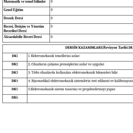
Matematik ve temel bilimler
0
Genel Eğitim
0
Destek Dersi
0
Beceri, İletişim ve Yönetim
0
Becerileri Dersi
Aktarılabilir Beceri Dersi
0
DERSİN KAZANIMLARI(
Revizyon Tarihi:
28
DK
1
1. Elektromekanik temellerini anlar.
DK
2
2. Cihazların çalışma prensiplerini anlar ve uygular.
DK
3
3. Tıbbi cihazlarda kullanılan elektromekanik bileşenleri bilir.
DK
4
4. Biyomedikal elektromekanik sistemlerin test edilmesi ve kalibrasyonu
DK
5
5.Elektromekanik sistem tasarımı ve projelendirmeyi yapar.
DK
6