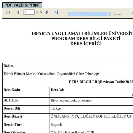
of
5
Export
ISPARTA UYGULAMALI BİLİMLER ÜNİVERSİT
PROGRAM DERS BİLGİ PAKETİ
DERS İÇERİĞİ
Bölüm
Teknik Bilimler Meslek Yüksekokulu Biyomedikal Cihaz Teknolojisi
DERS BİLGİLERİ(Revizyon Tarihi:
28.0
Ders Kodu
Ders Adı
BCT-3160
Biyomedikal Elektromekanik
Dersin Dili
Türkçe
Ders Düzeyi
ÖNLİSANS TYYÇ:5.DÜZEY EQF-LLL:5.DÜZEY QF
Dersin Türü
Seçmeli
Dersi Verenler
Öğr. Gör. Hasan Bahadır GÜR