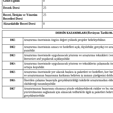
Genel Eğitim
0
Destek Dersi
25
Beceri, İletişim ve Yönetim
25
Becerileri Dersi
Aktarılabilir Beceri Dersi
0
DERSİN KAZANIMLARI(
Revizyon Tarihi:
06
DK
1
Araştırma önerisinin özgün değeri yüksek projeler belirleyebilme.
DK
2
Araştırma önerisinin amacı ve hedefleri açık, ölçülebilir, gerçekçi ve ara
yazabilir.
DK
3
Araştırma önerisinde uygulanacak yöntem ve araştırma teknikleri (veri 
literatüre atıf yapılarak açıklayabilir.
DK
4
Araştırma önerisinde uygulanacak yöntem ve tekniklerin çalışmada ön
ortaya koyabilir.
DK
5
Araştırma önerisinde yer alacak başlıca iş paketleri ve hedefleri, her bir
ve araştırmanın başarısına katkısını belirten iş zaman çizelgesini dold
DK
6
Önerilen çalışma başarıyla gerçekleştirildiği takdirde araştırmadan eld
olabileceği tanımlayabilir.
DK
7
Araştırmanın başarısını olumsuz yönde etkileyebilecek riskler ve bu ris
yürütülmesini sağlamak için alınacak tedbirlerle ilgili iş paketleri beli
gerçekleştirebilir.