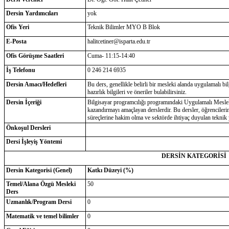
Dersin Yardımcıları
yok
Ofis Yeri
Teknik Bilimler MYO B Blok
E-Posta
halitcetiner@isparta.edu.tr
Ofis Görüşme Saatleri
Cuma- 11:15-14:40
İş Telefonu
0 246 214 6935
Dersin Amacı/Hedefleri
Bu ders, genellikle belirli bir mesleki alanda uygulamalı b
hazırlık bilgileri ve öneriler bulabilirsiniz.
Dersin İçeriği
Bilgisayar programcılığı programındaki Uygulamalı Mesleki D
kazandırmayı amaçlayan derslerdir. Bu dersler, öğrencileri
süreçlerine hakim olma ve sektörde ihtiyaç duyulan teknik y
Önkoşul Dersleri
Dersi İşleyiş Yöntemi
DERSİN KATEGORİSİ
Dersin Kategorisi (Genel)
Katkı Düzeyi (%)
Temel/Alana Özgü Mesleki
50
Ders
Uzmanlık/Program Dersi
0
Matematik ve temel bilimler
0