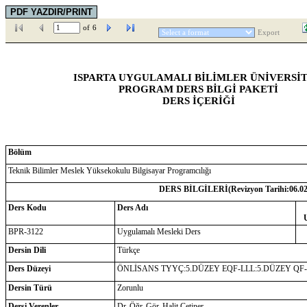
of
6
Export
ISPARTA UYGULAMALI BİLİMLER ÜNİVERSİT
PROGRAM DERS BİLGİ PAKETİ
DERS İÇERİĞİ
Bölüm
Teknik Bilimler Meslek Yüksekokulu Bilgisayar Programcılığı
DERS BİLGİLERİ(Revizyon Tarihi:
06.0
Ders Kodu
Ders Adı
BPR-3122
Uygulamalı Mesleki Ders
Dersin Dili
Türkçe
Ders Düzeyi
ÖNLİSANS TYYÇ:5.DÜZEY EQF-LLL:5.DÜZEY QF
Dersin Türü
Zorunlu
Dersi Verenler
Dr. Öğr. Gör. Halit Çetiner