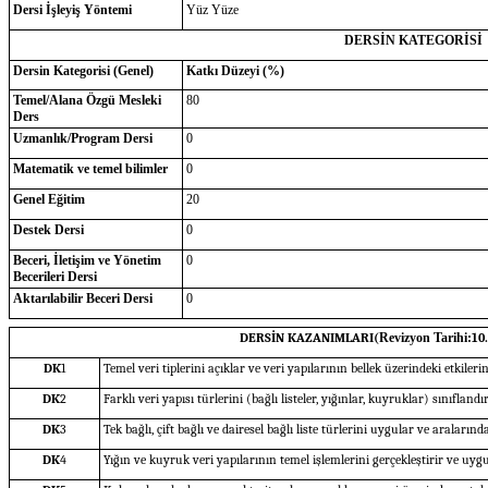
Dersi İşleyiş Yöntemi
Yüz Yüze
DERSİN KATEGORİSİ
Dersin Kategorisi (Genel)
Katkı Düzeyi (%)
Temel/Alana Özgü Mesleki
80
Ders
Uzmanlık/Program Dersi
0
Matematik ve temel bilimler
0
Genel Eğitim
20
Destek Dersi
0
Beceri, İletişim ve Yönetim
0
Becerileri Dersi
Aktarılabilir Beceri Dersi
0
DERSİN KAZANIMLARI(
Revizyon Tarihi:
10
DK
1
Temel veri tiplerini açıklar ve veri yapılarının bellek üzerindeki etkilerin
DK
2
Farklı veri yapısı türlerini (bağlı listeler, yığınlar, kuyruklar) sınıflan
DK
3
Tek bağlı, çift bağlı ve dairesel bağlı liste türlerini uygular ve aralarında
DK
4
Yığın ve kuyruk veri yapılarının temel işlemlerini gerçekleştirir ve uyg