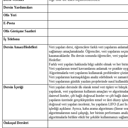
Dersin Yardımcıları
Ofis Yeri
E-Posta
Ofis Görüşme Saatleri
İş Telefonu
Dersin Amacı/Hedefleri
Veri yapıları dersi, öğrencilere farklı veri yapılarını anlama
sağlamayı amaçlamaktadır. Öğrenciler, veri yapılarını seçm
kazanacaklardır. Bu dersin sonunda öğrenciler, veri yapıların
Hedefler:
Farklı veri yapıları hakkında bilgi sahibi olmak ve her biri
Veri yapılarının temel kavramlarını anlamak ve pratikte uy
Algoritmalarla veri yapılarını kullanarak problemlere çözüm
Veri yapılarının karmaşıklığını analiz edebilmek ve zaman/
Veri yapılarının günlük yazılım projelerinde nasıl kullanıl
Dersin İçeriği
Veri yapıları dersinde ilk olarak temel veri tipleri ve bileşik 
yapılarak, veri yapılarının kullanım amaçları ve algoritmalarla
dairesel listeler, çift bağlı doğrusal listeler ve çift bağlı daire
yapıların üzerinde gerçekleştirilen temel ve ileri düzey işle
doğrusal veri yapıları incelenir, bu yapıların LIFO (Last In
işlediği açıklanır. Ayrıca, kaba arama algoritması (linear se
algoritmalarının nasıl çalıştığı, her birinin performans analiz
algoritmalarla birlikte etkili bir şekilde kullanmanızı sağlam
Önkoşul Dersleri