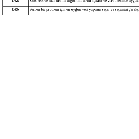
DK
5
Kabarcık ve hızlı arama algoritmalarını açıklar ve veri üzerinde uygula
DK
6
Verilen bir problem için en uygun veri yapısını seçer ve seçimini gerekçe