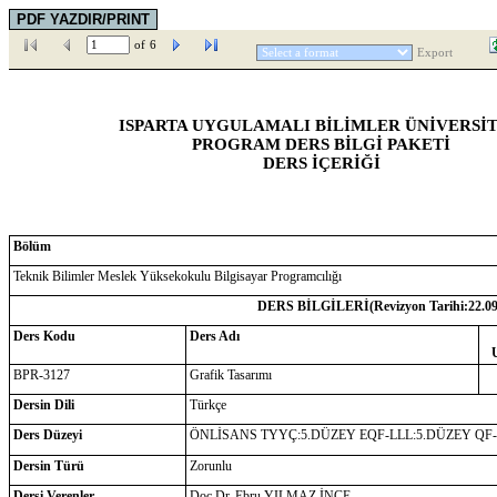
of
6
Export
ISPARTA UYGULAMALI BİLİMLER ÜNİVERSİT
PROGRAM DERS BİLGİ PAKETİ
DERS İÇERİĞİ
Bölüm
Teknik Bilimler Meslek Yüksekokulu Bilgisayar Programcılığı
DERS BİLGİLERİ(Revizyon Tarihi:
22.0
Ders Kodu
Ders Adı
BPR-3127
Grafik Tasarımı
Dersin Dili
Türkçe
Ders Düzeyi
ÖNLİSANS TYYÇ:5.DÜZEY EQF-LLL:5.DÜZEY QF
Dersin Türü
Zorunlu
Dersi Verenler
Doç.Dr. Ebru YILMAZ İNCE