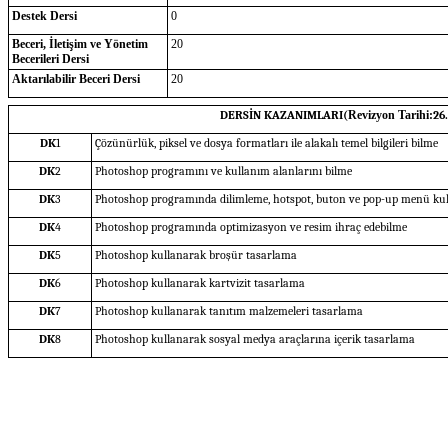
Destek Dersi
0
Beceri, İletişim ve Yönetim
20
Becerileri Dersi
Aktarılabilir Beceri Dersi
20
DERSİN KAZANIMLARI(
Revizyon Tarihi:
26
DK
1
Çözünürlük, piksel ve dosya formatları ile alakalı temel bilgileri bilme
DK
2
Photoshop programını ve kullanım alanlarını bilme
DK
3
Photoshop programında dilimleme, hotspot, buton ve pop-up menü ku
DK
4
Photoshop programında optimizasyon ve resim ihraç edebilme
DK
5
Photoshop kullanarak broşür tasarlama
DK
6
Photoshop kullanarak kartvizit tasarlama
DK
7
Photoshop kullanarak tanıtım malzemeleri tasarlama
DK
8
Photoshop kullanarak sosyal medya araçlarına içerik tasarlama