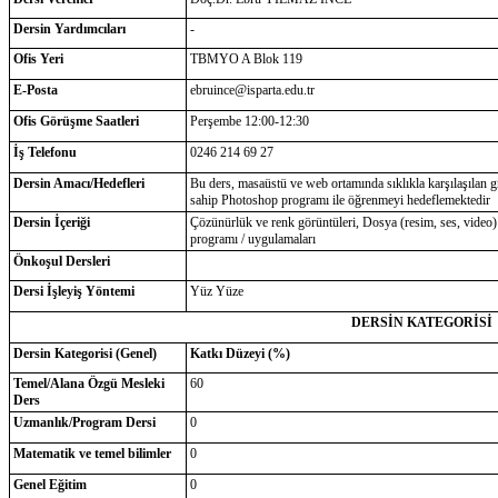
Dersin Yardımcıları
-
Ofis Yeri
TBMYO A Blok 119
E-Posta
ebruince@isparta.edu.tr
Ofis Görüşme Saatleri
Perşembe 12:00-12:30
İş Telefonu
0246 214 69 27
Dersin Amacı/Hedefleri
Bu ders, masaüstü ve web ortamında sıklıkla karşılaşılan gr
sahip Photoshop programı ile öğrenmeyi hedeflemektedir
Dersin İçeriği
Çözünürlük ve renk görüntüleri, Dosya (resim, ses, video)
programı / uygulamaları
Önkoşul Dersleri
Dersi İşleyiş Yöntemi
Yüz Yüze
DERSİN KATEGORİSİ
Dersin Kategorisi (Genel)
Katkı Düzeyi (%)
Temel/Alana Özgü Mesleki
60
Ders
Uzmanlık/Program Dersi
0
Matematik ve temel bilimler
0
Genel Eğitim
0