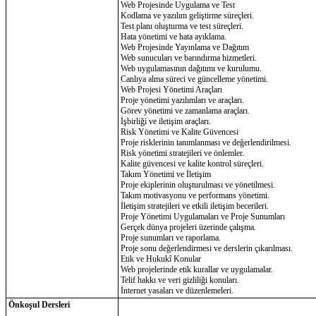
Web Projesinde Uygulama ve Test
Kodlama ve yazılım geliştirme süreçleri.
Test planı oluşturma ve test süreçleri.
Hata yönetimi ve hata ayıklama.
Web Projesinde Yayınlama ve Dağıtım
Web sunucuları ve barındırma hizmetleri.
Web uygulamasının dağıtımı ve kurulumu.
Canlıya alma süreci ve güncelleme yönetimi.
Web Projesi Yönetimi Araçları
Proje yönetimi yazılımları ve araçları.
Görev yönetimi ve zamanlama araçları.
İşbirliği ve iletişim araçları.
Risk Yönetimi ve Kalite Güvencesi
Proje risklerinin tanımlanması ve değerlendirilmesi.
Risk yönetimi stratejileri ve önlemler.
Kalite güvencesi ve kalite kontrol süreçleri.
Takım Yönetimi ve İletişim
Proje ekiplerinin oluşturulması ve yönetilmesi.
Takım motivasyonu ve performans yönetimi.
İletişim stratejileri ve etkili iletişim becerileri.
Proje Yönetimi Uygulamaları ve Proje Sunumları
Gerçek dünya projeleri üzerinde çalışma.
Proje sunumları ve raporlama.
Proje sonu değerlendirmesi ve derslerin çıkarılması.
Etik ve Hukukî Konular
Web projelerinde etik kurallar ve uygulamalar.
Telif hakkı ve veri gizliliği konuları.
İnternet yasaları ve düzenlemeleri.
Önkoşul Dersleri