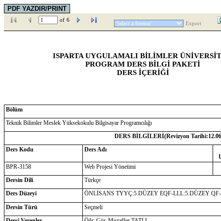
of
6
Export
ISPARTA UYGULAMALI BİLİMLER ÜNİVERSİT
PROGRAM DERS BİLGİ PAKETİ
DERS İÇERİĞİ
Bölüm
Teknik Bilimler Meslek Yüksekokulu Bilgisayar Programcılığı
DERS BİLGİLERİ(Revizyon Tarihi:
12.0
Ders Kodu
Ders Adı
BPR-3158
Web Projesi Yönetimi
Dersin Dili
Türkçe
Ders Düzeyi
ÖNLİSANS TYYÇ:5.DÜZEY EQF-LLL:5.DÜZEY QF
Dersin Türü
Seçmeli
Dersi Verenler
Öğr. Gör. Muzaffer TATLI