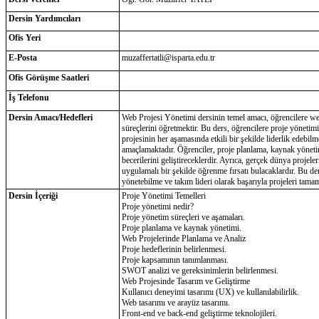
Dersin Yardımcıları
Ofis Yeri
E-Posta
muzaffertatli@isparta.edu.tr
Ofis Görüşme Saatleri
İş Telefonu
Dersin Amacı/Hedefleri
Web Projesi Yönetimi dersinin temel amacı, öğrencilere we
süreçlerini öğretmektir. Bu ders, öğrencilere proje yönetimi
projesinin her aşamasında etkili bir şekilde liderlik edebil
amaçlamaktadır. Öğrenciler, proje planlama, kaynak yönetim
becerilerini geliştireceklerdir. Ayrıca, gerçek dünya projel
uygulamalı bir şekilde öğrenme fırsatı bulacaklardır. Bu der
yönetebilme ve takım lideri olarak başarıyla projeleri tamam
Dersin İçeriği
Proje Yönetimi Temelleri
Proje yönetimi nedir?
Proje yönetim süreçleri ve aşamaları.
Proje planlama ve kaynak yönetimi.
Web Projelerinde Planlama ve Analiz
Proje hedeflerinin belirlenmesi.
Proje kapsamının tanımlanması.
SWOT analizi ve gereksinimlerin belirlenmesi.
Web Projesinde Tasarım ve Geliştirme
Kullanıcı deneyimi tasarımı (UX) ve kullanılabilirlik.
Web tasarımı ve arayüz tasarımı.
Front-end ve back-end geliştirme teknolojileri.