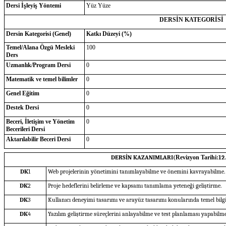
Dersi İşleyiş Yöntemi
Yüz Yüze
DERSİN KATEGORİSİ
Dersin Kategorisi (Genel)
Katkı Düzeyi (%)
Temel/Alana Özgü Mesleki
100
Ders
Uzmanlık/Program Dersi
0
Matematik ve temel bilimler
0
Genel Eğitim
0
Destek Dersi
0
Beceri, İletişim ve Yönetim
0
Becerileri Dersi
Aktarılabilir Beceri Dersi
0
DERSİN KAZANIMLARI(
Revizyon Tarihi:
12
DK
1
Web projelerinin yönetimini tanımlayabilme ve önemini kavrayabilme.
DK
2
Proje hedeflerini belirleme ve kapsamı tanımlama yeteneği geliştirme.
DK
3
Kullanıcı deneyimi tasarımı ve arayüz tasarımı konularında temel bilg
DK
4
Yazılım geliştirme süreçlerini anlayabilme ve test planlaması yapabilme