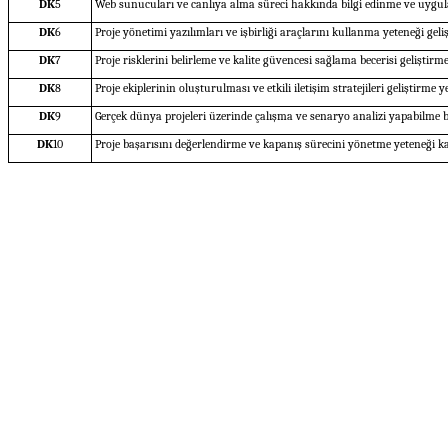
DK
5
Web sunucuları ve canlıya alma süreci hakkında bilgi edinme ve uygu
DK
6
Proje yönetimi yazılımları ve işbirliği araçlarını kullanma yeteneği geli
DK
7
Proje risklerini belirleme ve kalite güvencesi sağlama becerisi geliştirme
DK
8
Proje ekiplerinin oluşturulması ve etkili iletişim stratejileri geliştirme
DK
9
Gerçek dünya projeleri üzerinde çalışma ve senaryo analizi yapabilme be
DK
10
Proje başarısını değerlendirme ve kapanış sürecini yönetme yeteneği 