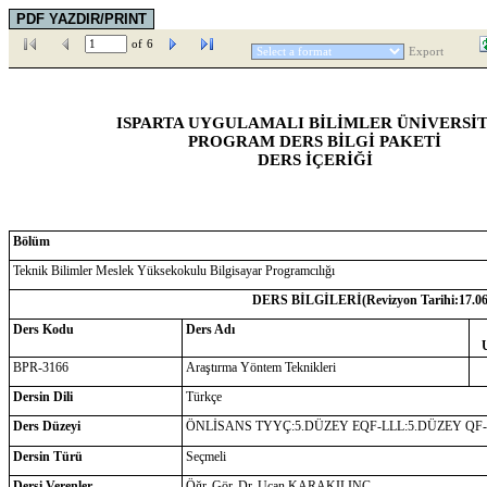
of
6
Export
ISPARTA UYGULAMALI BİLİMLER ÜNİVERSİT
PROGRAM DERS BİLGİ PAKETİ
DERS İÇERİĞİ
Bölüm
Teknik Bilimler Meslek Yüksekokulu Bilgisayar Programcılığı
DERS BİLGİLERİ(Revizyon Tarihi:
17.0
Ders Kodu
Ders Adı
BPR-3166
Araştırma Yöntem Teknikleri
Dersin Dili
Türkçe
Ders Düzeyi
ÖNLİSANS TYYÇ:5.DÜZEY EQF-LLL:5.DÜZEY QF
Dersin Türü
Seçmeli
Dersi Verenler
Öğr. Gör. Dr. Uçan KARAKILINÇ