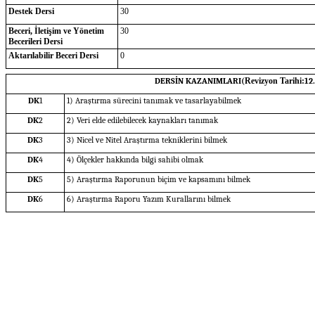
Destek Dersi
30
Beceri, İletişim ve Yönetim
30
Becerileri Dersi
Aktarılabilir Beceri Dersi
0
DERSİN KAZANIMLARI(
Revizyon Tarihi:
12
DK
1
1) Araştırma sürecini tanımak ve tasarlayabilmek
DK
2
2) Veri elde edilebilecek kaynakları tanımak
DK
3
3) Nicel ve Nitel Araştırma tekniklerini bilmek
DK
4
4) Ölçekler hakkında bilgi sahibi olmak
DK
5
5) Araştırma Raporunun biçim ve kapsamını bilmek
DK
6
6) Araştırma Raporu Yazım Kurallarını bilmek