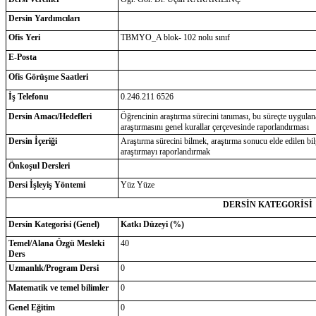
Dersin Yardımcıları
Ofis Yeri
TBMYO_A blok- 102 nolu sınıf
E-Posta
Ofis Görüşme Saatleri
İş Telefonu
0.246.211 6526
Dersin Amacı/Hedefleri
Öğrencinin araştırma sürecini tanıması, bu süreçte uygulan
araştırmasını genel kurallar çerçevesinde raporlandırması
Dersin İçeriği
Araştırma sürecini bilmek, araştırma sonucu elde edilen bil
araştırmayı raporlandırmak
Önkoşul Dersleri
Dersi İşleyiş Yöntemi
Yüz Yüze
DERSİN KATEGORİSİ
Dersin Kategorisi (Genel)
Katkı Düzeyi (%)
Temel/Alana Özgü Mesleki
40
Ders
Uzmanlık/Program Dersi
0
Matematik ve temel bilimler
0
Genel Eğitim
0