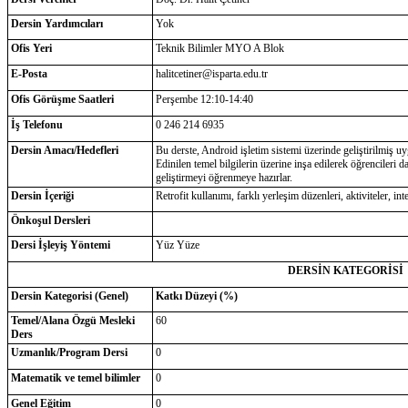
Dersin Yardımcıları
Yok
Ofis Yeri
Teknik Bilimler MYO A Blok
E-Posta
halitcetiner@isparta.edu.tr
Ofis Görüşme Saatleri
Perşembe 12:10-14:40
İş Telefonu
0 246 214 6935
Dersin Amacı/Hedefleri
Bu derste, Android işletim sistemi üzerinde geliştirilmiş uy
Edinilen temel bilgilerin üzerine inşa edilerek öğrencileri
geliştirmeyi öğrenmeye hazırlar.
Dersin İçeriği
Retrofit kullanımı, farklı yerleşim düzenleri, aktiviteler, int
Önkoşul Dersleri
Dersi İşleyiş Yöntemi
Yüz Yüze
DERSİN KATEGORİSİ
Dersin Kategorisi (Genel)
Katkı Düzeyi (%)
Temel/Alana Özgü Mesleki
60
Ders
Uzmanlık/Program Dersi
0
Matematik ve temel bilimler
0
Genel Eğitim
0