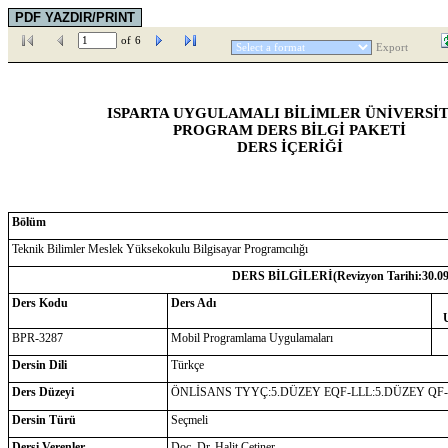
of
6
Export
ISPARTA UYGULAMALI BİLİMLER ÜNİVERSİT
PROGRAM DERS BİLGİ PAKETİ
DERS İÇERİĞİ
Bölüm
Teknik Bilimler Meslek Yüksekokulu Bilgisayar Programcılığı
DERS BİLGİLERİ(Revizyon Tarihi:
30.0
Ders Kodu
Ders Adı
BPR-3287
Mobil Programlama Uygulamaları
Dersin Dili
Türkçe
Ders Düzeyi
ÖNLİSANS TYYÇ:5.DÜZEY EQF-LLL:5.DÜZEY QF
Dersin Türü
Seçmeli
Dersi Verenler
Doç. Dr. Halit Çetiner