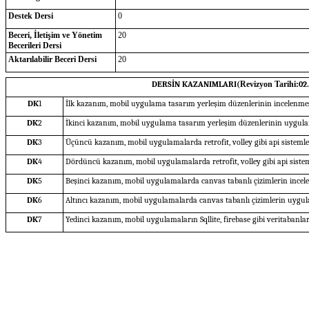
Destek Dersi
0
Beceri, İletişim ve Yönetim
20
Becerileri Dersi
Aktarılabilir Beceri Dersi
20
DERSİN KAZANIMLARI(
Revizyon Tarihi:
02
DK
1
İlk kazanım, mobil uygulama tasarım yerleşim düzenlerinin incelenmes
DK
2
İkinci kazanım, mobil uygulama tasarım yerleşim düzenlerinin uygula
DK
3
Üçüncü kazanım, mobil uygulamalarda retrofit, volley gibi api sistemle
DK
4
Dördüncü kazanım, mobil uygulamalarda retrofit, volley gibi api siste
DK
5
Beşinci kazanım, mobil uygulamalarda canvas tabanlı çizimlerin incele
DK
6
Altıncı kazanım, mobil uygulamalarda canvas tabanlı çizimlerin uygul
DK
7
Yedinci kazanım, mobil uygulamaların Sqllite, firebase gibi veritabanl