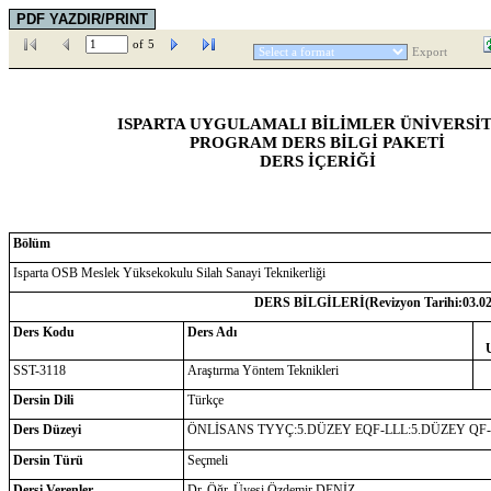
of
5
Export
ISPARTA UYGULAMALI BİLİMLER ÜNİVERSİT
PROGRAM DERS BİLGİ PAKETİ
DERS İÇERİĞİ
Bölüm
Isparta OSB Meslek Yüksekokulu Silah Sanayi Teknikerliği
DERS BİLGİLERİ(Revizyon Tarihi:
03.0
Ders Kodu
Ders Adı
SST-3118
Araştırma Yöntem Teknikleri
Dersin Dili
Türkçe
Ders Düzeyi
ÖNLİSANS TYYÇ:5.DÜZEY EQF-LLL:5.DÜZEY QF
Dersin Türü
Seçmeli
Dersi Verenler
Dr. Öğr. Üyesi Özdemir DENİZ