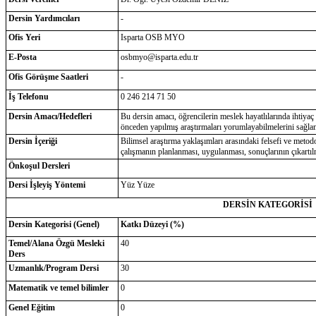
Dersin Yardımcıları
-
Ofis Yeri
Isparta OSB MYO
E-Posta
osbmyo@isparta.edu.tr
Ofis Görüşme Saatleri
-
İş Telefonu
0 246 214 71 50
Dersin Amacı/Hedefleri
Bu dersin amacı, öğrencilerin meslek hayatlılarında ihtiya
önceden yapılmış araştırmaları yorumlayabilmelerini sağlam
Dersin İçeriği
Bilimsel araştırma yaklaşımları arasındaki felsefi ve metodo
çalışmanın planlanması, uygulanması, sonuçlarının çıkartı
Önkoşul Dersleri
Dersi İşleyiş Yöntemi
Yüz Yüze
DERSİN KATEGORİSİ
Dersin Kategorisi (Genel)
Katkı Düzeyi (%)
Temel/Alana Özgü Mesleki
40
Ders
Uzmanlık/Program Dersi
30
Matematik ve temel bilimler
0
Genel Eğitim
0