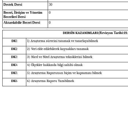
Destek Dersi
30
Beceri, İletişim ve Yönetim
0
Becerileri Dersi
Aktarılabilir Beceri Dersi
0
DERSİN KAZANIMLARI(
Revizyon Tarihi:
22
DK
1
1) Araştırma sürecini tanımak ve tasarlayabilmek
DK
2
2) Veri elde edilebilecek kaynakları tanımak
DK
3
3) Nicel ve Nitel Araştırma tekniklerini bilmek
DK
4
4) Ölçekler hakkında bilgi sahibi olmak
DK
5
5) Araştırma Raporunun biçim ve kapsamını bilmek
DK
6
6) Araştırma Raporu Yazabilmek