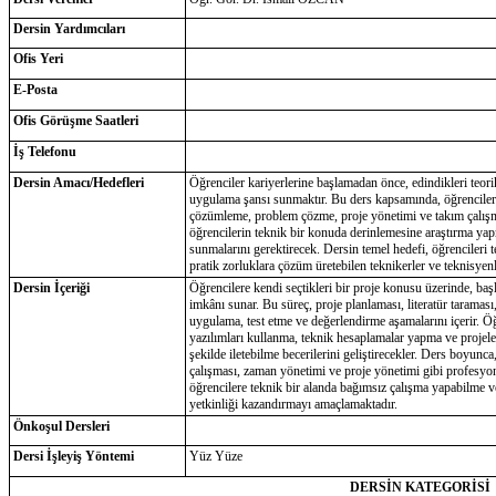
Dersin Yardımcıları
Ofis Yeri
E-Posta
Ofis Görüşme Saatleri
İş Telefonu
Dersin Amacı/Hedefleri
Öğrenciler kariyerlerine başlamadan önce, edindikleri teorik
uygulama şansı sunmaktır. Bu ders kapsamında, öğrenciler se
çözümleme, problem çözme, proje yönetimi ve takım çalışmas
öğrencilerin teknik bir konuda derinlemesine araştırma yapma
sunmalarını gerektirecek. Dersin temel hedefi, öğrencileri 
pratik zorluklara çözüm üretebilen teknikerler ve teknisyen
Dersin İçeriği
Öğrencilere kendi seçtikleri bir proje konusu üzerinde, ba
imkânı sunar. Bu süreç, proje planlaması, literatür taraması
uygulama, test etme ve değerlendirme aşamalarını içerir. Öğr
yazılımları kullanma, teknik hesaplamalar yapma ve projeler
şekilde iletebilme becerilerini geliştirecekler. Ders boyunca
çalışması, zaman yönetimi ve proje yönetimi gibi profesyone
öğrencilere teknik bir alanda bağımsız çalışma yapabilme 
yetkinliği kazandırmayı amaçlamaktadır.
Önkoşul Dersleri
Dersi İşleyiş Yöntemi
Yüz Yüze
DERSİN KATEGORİSİ