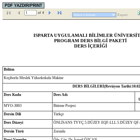
of
4
Export
ISPARTA UYGULAMALI BİLİMLER ÜNİVERSİT
PROGRAM DERS BİLGİ PAKETİ
DERS İÇERİĞİ
Bölüm
Keçiborlu Meslek Yüksekokulu Makine
DERS BİLGİLERİ(Revizyon Tarihi:
10.0
Ders Kodu
Ders Adı
MYO-3003
Bitirme Projesi
Dersin Dili
Türkçe
Ders Düzeyi
ÖNLİSANS TYYÇ:5.DÜZEY EQF-LLL:5.DÜZEY QF
Dersin Türü
Zorunlu
Dersi Verenler
Öğr. Gör. Dr. İsmail ÖZCAN