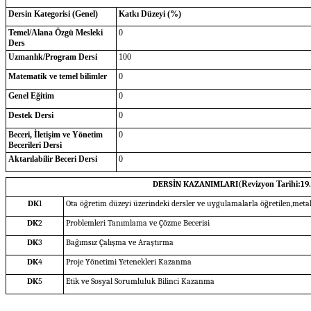
Dersin Kategorisi (Genel)
Katkı Düzeyi (%)
Temel/Alana Özgü Mesleki
0
Ders
Uzmanlık/Program Dersi
100
Matematik ve temel bilimler
0
Genel Eğitim
0
Destek Dersi
0
Beceri, İletişim ve Yönetim
0
Becerileri Dersi
Aktarılabilir Beceri Dersi
0
DERSİN KAZANIMLARI(
Revizyon Tarihi:
19
DK
1
Ota öğretim düzeyi üzerindeki dersler ve uygulamalarla öğretilen,metal
DK
2
Problemleri Tanımlama ve Çözme Becerisi
DK
3
Bağımsız Çalışma ve Araştırma
DK
4
Proje Yönetimi Yetenekleri Kazanma
DK
5
Etik ve Sosyal Sorumluluk Bilinci Kazanma