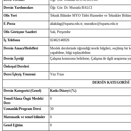
Dersin Yardımcıları
Öğr. Gör. Dr. Mustafa BALCI
Ofis Yeri
Teknik Bilimler MYO Tıbbi Hizmetler ve Teknikler Bölüm
E-Posta
aliakdag@isparta.edu.tr, muratkoc@isparta.edu.tr
Ofis Görüşme Saatleri
Salı, Perşembe
İş Telefonu
02462146926
Dersin Amacı/Hedefleri
Meslek derslerinde öğrendiği teorik bilgileri, seçilmiş bir 
yapabilme, bilgi toplayabilme.
Dersin İçeriği
Çalışma konusunu belirleme, Çalışma ile ilgili araştırma 
Önkoşul Dersleri
Dersi İşleyiş Yöntemi
Yüz Yüze
DERSİN KATEGORİSİ
Dersin Kategorisi (Genel)
Katkı Düzeyi (%)
Temel/Alana Özgü Mesleki
0
Ders
Uzmanlık/Program Dersi
50
Matematik ve temel bilimler
0
Genel Eğitim
0