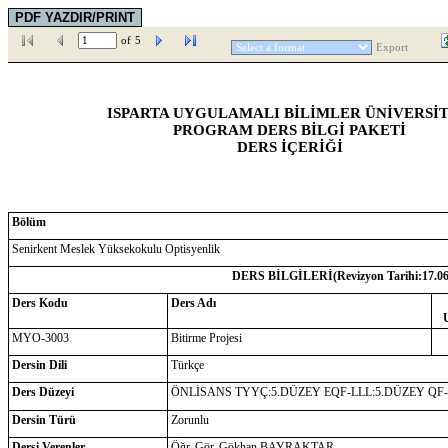
of
5
Export
ISPARTA UYGULAMALI BİLİMLER ÜNİVERSİT
PROGRAM DERS BİLGİ PAKETİ
DERS İÇERİĞİ
Bölüm
Senirkent Meslek Yüksekokulu Optisyenlik
DERS BİLGİLERİ(Revizyon Tarihi:
17.0
Ders Kodu
Ders Adı
MYO-3003
Bitirme Projesi
Dersin Dili
Türkçe
Ders Düzeyi
ÖNLİSANS TYYÇ:5.DÜZEY EQF-LLL:5.DÜZEY QF
Dersin Türü
Zorunlu
Dersi Verenler
Öğr. Gör. Gökhan BAYRAKTAR