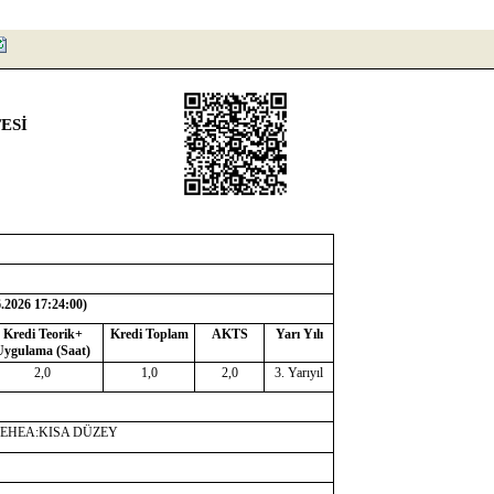
ESİ
6.2026 17:24:00
)
Kredi Teorik+
Kredi Toplam
AKTS
Yarı Yılı
Uygulama (Saat)
2,0
1,0
2,0
3. Yarıyıl
-EHEA:KISA DÜZEY