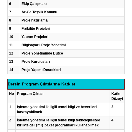
6
Ekip Çalışması
7
Ar-Ge Teşvik Kanunu
8
Proje hazırlama
9
Fizibilite Projeleri
10
Yatırım Projeleri
11
Bilgisayarlı Proje Yönetimi
12
Proje Yönetiminde Bütçe
13
Proje Kuruluşları
14
Proje Yapımı Destekleri
Dersin Program Çıktılarına Katkısı
No
Program Çıktısı
Katkı
Düzeyi
1
İşletme yönetimi ile ilgili temel bilgi ve becerileri
3
kavrayabilmek
2
İşletme yönetimi ile ilgili temel bilgi teknolojileriyle
4
birlikte gelişmiş paket programları kullanabilmek