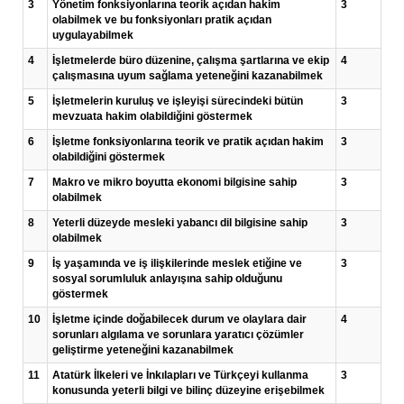
3
Yönetim fonksiyonlarına teorik açıdan hakim
3
olabilmek ve bu fonksiyonları pratik açıdan
uygulayabilmek
4
İşletmelerde büro düzenine, çalışma şartlarına ve ekip
4
çalışmasına uyum sağlama yeteneğini kazanabilmek
5
İşletmelerin kuruluş ve işleyişi sürecindeki bütün
3
mevzuata hakim olabildiğini göstermek
6
İşletme fonksiyonlarına teorik ve pratik açıdan hakim
3
olabildiğini göstermek
7
Makro ve mikro boyutta ekonomi bilgisine sahip
3
olabilmek
8
Yeterli düzeyde mesleki yabancı dil bilgisine sahip
3
olabilmek
9
İş yaşamında ve iş ilişkilerinde meslek etiğine ve
3
sosyal sorumluluk anlayışına sahip olduğunu
göstermek
10
İşletme içinde doğabilecek durum ve olaylara dair
4
sorunları algılama ve sorunlara yaratıcı çözümler
geliştirme yeteneğini kazanabilmek
11
Atatürk İlkeleri ve İnkılapları ve Türkçeyi kullanma
3
konusunda yeterli bilgi ve bilinç düzeyine erişebilmek