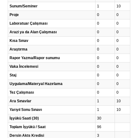
Sunum/Seminer
1
10
Proje
0
0
Laboratuar Çalışması
0
0
Arazi ya da Alan Çalışması
0
0
Kısa Sınav
0
0
Araştırma
0
0
Rapor Yazma/Rapor sunumu
0
0
Vaka İncelemesi
0
0
Staj
0
0
Uygulama/Materyal Hazırlama
0
0
Tez Çalışması
0
0
Ara Sınavlar
1
10
Yarıyıl Sonu Sınavı
1
10
İşyükü Saati (30)
30
Toplam İşyükü / Saat
96
Dersin Akts Kredisi
3