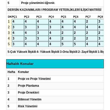
5
Proje yönetimini öğrenir.
DERSİN KAZANIMLARI / PROGRAM YETERLİKLERİ İLİŞKİ MATRİSİ
DK
PÇ1
PÇ2
PÇ3
PÇ4
PÇ5
PÇ6
PÇ7
PÇ8
1
2
3
4
5
5-Çok Yüksek İlişkili 4- Yüksek İlişkili 3-Orta İlişkili 2- Zayıf İlişkili 1-İlişkisi
Haftalık Konular
Hafta
Konular
1
Proje ve Proje Yönetimi
2
Proje Planlama
3
Proje Örnekleri
4
Bilimsel Yönetim
5
Risk Yönetimi