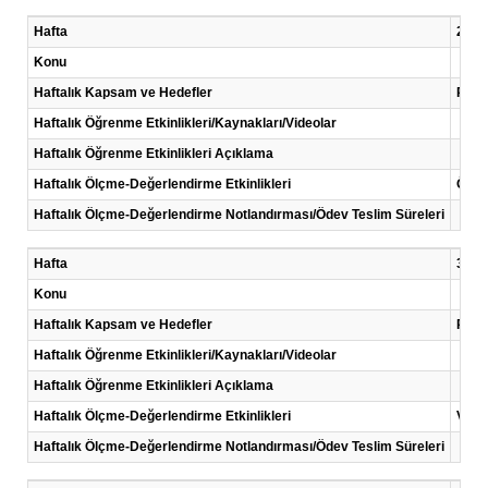
Hafta
2 .Ha
Konu
Haftalık Kapsam ve Hedefler
Proj
Haftalık Öğrenme Etkinlikleri/Kaynakları/Videolar
Haftalık Öğrenme Etkinlikleri Açıklama
Haftalık Ölçme-Değerlendirme Etkinlikleri
Ödev
Haftalık Ölçme-Değerlendirme Notlandırması/Ödev Teslim Süreleri
Hafta
3 .Ha
Konu
Haftalık Kapsam ve Hedefler
Proje
Haftalık Öğrenme Etkinlikleri/Kaynakları/Videolar
Haftalık Öğrenme Etkinlikleri Açıklama
Haftalık Ölçme-Değerlendirme Etkinlikleri
Vaka
Haftalık Ölçme-Değerlendirme Notlandırması/Ödev Teslim Süreleri