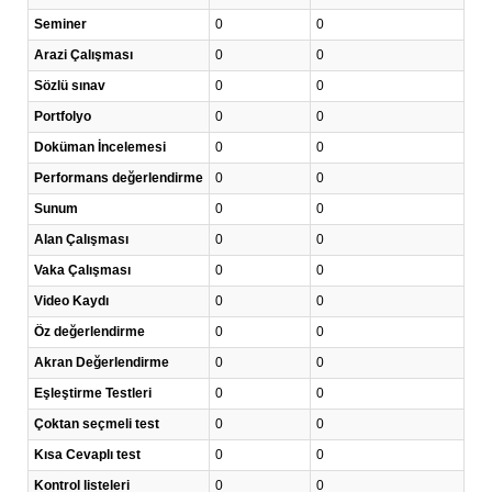
Seminer
0
0
Arazi Çalışması
0
0
Sözlü sınav
0
0
Portfolyo
0
0
Doküman İncelemesi
0
0
Performans değerlendirme
0
0
Sunum
0
0
Alan Çalışması
0
0
Vaka Çalışması
0
0
Video Kaydı
0
0
Öz değerlendirme
0
0
Akran Değerlendirme
0
0
Eşleştirme Testleri
0
0
Çoktan seçmeli test
0
0
Kısa Cevaplı test
0
0
Kontrol listeleri
0
0