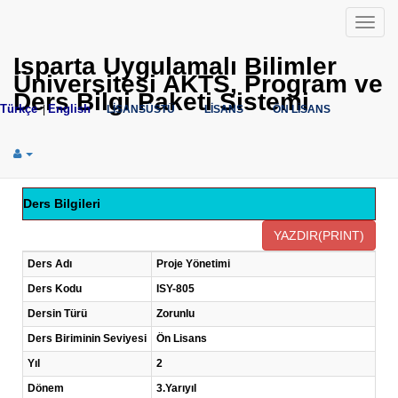
Menü
Isparta Uygulamalı Bilimler
Üniversitesi AKTS, Program ve
Ders Bilgi Paketi Sistemi
Türkçe
English
|
LİSANSÜSTÜ
LİSANS
ÖN LİSANS
Ders Bilgileri
Ders Adı
Proje Yönetimi
Ders Kodu
ISY-805
Dersin Türü
Zorunlu
Ders Biriminin Seviyesi
Ön Lisans
Yıl
2
Dönem
3.Yarıyıl