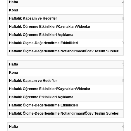
Hafta
4 .Ha
Konu
Haftalık Kapsam ve Hedefler
Bili
Haftalık Öğrenme Etkinlikleri/Kaynakları/Videolar
Haftalık Öğrenme Etkinlikleri Açıklama
Haftalık Ölçme-Değerlendirme Etkinlikleri
Vaka
Haftalık Ölçme-Değerlendirme Notlandırması/Ödev Teslim Süreleri
Hafta
5 .Ha
Konu
Haftalık Kapsam ve Hedefler
Risk
Haftalık Öğrenme Etkinlikleri/Kaynakları/Videolar
Haftalık Öğrenme Etkinlikleri Açıklama
Haftalık Ölçme-Değerlendirme Etkinlikleri
Haftalık Ölçme-Değerlendirme Notlandırması/Ödev Teslim Süreleri
Hafta
6 .Ha