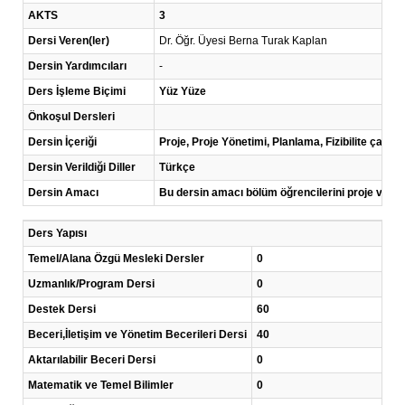
AKTS
3
Dersi Veren(ler)
Dr. Öğr. Üyesi Berna Turak Kaplan
Dersin Yardımcıları
-
Ders İşleme Biçimi
Yüz Yüze
Önkoşul Dersleri
Dersin İçeriği
Proje, Proje Yönetimi, Planlama, Fizibilite çalış
Dersin Verildiği Diller
Türkçe
Dersin Amacı
Bu dersin amacı bölüm öğrencilerini proje ve pr
Ders Yapısı
Temel/Alana Özgü Mesleki Dersler
0
Uzmanlık/Program Dersi
0
Destek Dersi
60
Beceri,İletişim ve Yönetim Becerileri Dersi
40
Aktarılabilir Beceri Dersi
0
Matematik ve Temel Bilimler
0