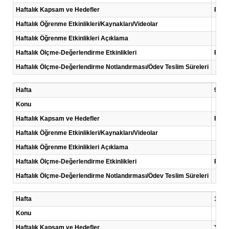
Haftalık Kapsam ve Hedefler
Proj
Haftalık Öğrenme Etkinlikleri/Kaynakları/Videolar
Haftalık Öğrenme Etkinlikleri Açıklama
Haftalık Ölçme-Değerlendirme Etkinlikleri
Proje
Haftalık Ölçme-Değerlendirme Notlandırması/Ödev Teslim Süreleri
Hafta
9 .Ha
Konu
Haftalık Kapsam ve Hedefler
Fizib
Haftalık Öğrenme Etkinlikleri/Kaynakları/Videolar
Haftalık Öğrenme Etkinlikleri Açıklama
Haftalık Ölçme-Değerlendirme Etkinlikleri
Proje
Haftalık Ölçme-Değerlendirme Notlandırması/Ödev Teslim Süreleri
Hafta
10 .H
Konu
Haftalık Kapsam ve Hedefler
Yatır