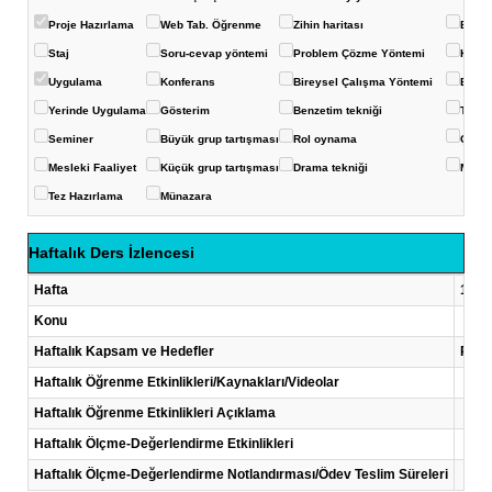
Proje Hazırlama
Web Tab. Öğrenme
Zihin haritası
Balık 
Staj
Soru-cevap yöntemi
Problem Çözme Yöntemi
Kavra
Uygulama
Konferans
Bireysel Çalışma Yöntemi
Eğits
Yerinde Uygulama
Gösterim
Benzetim tekniği
Ters-
Seminer
Büyük grup tartışması
Rol oynama
Çoklu
Mesleki Faaliyet
Küçük grup tartışması
Drama tekniği
Mikro
Tez Hazırlama
Münazara
Haftalık Ders İzlencesi
Hafta
1 .Ha
Konu
Haftalık Kapsam ve Hedefler
Proje
Haftalık Öğrenme Etkinlikleri/Kaynakları/Videolar
Haftalık Öğrenme Etkinlikleri Açıklama
Haftalık Ölçme-Değerlendirme Etkinlikleri
Haftalık Ölçme-Değerlendirme Notlandırması/Ödev Teslim Süreleri