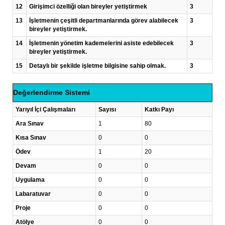
12
Girişimci özelliği olan bireyler yetiştirmek
3
13
İşletmenin çeşitli departmanlarında görev alabilecek
3
bireyler yetiştirmek.
14
İşletmenin yönetim kademelerini asiste edebilecek
3
bireyler yetiştirmek.
15
Detaylı bir şekilde işletme bilgisine sahip olmak.
3
Değerlendirme Sistemi
Yarıyıl İçi Çalışmaları
Sayısı
Katkı Payı
Ara Sınav
1
80
Kısa Sınav
0
0
Ödev
1
20
Devam
0
0
Uygulama
0
0
Labaratuvar
0
0
Proje
0
0
Atölye
0
0