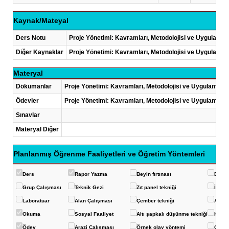
Kaynak/Mateyal
Ders Notu
Proje Yönetimi: Kavramları, Metodolojisi ve Uygulamala
Diğer Kaynaklar
Proje Yönetimi: Kavramları, Metodolojisi ve Uygulamala
Materyal
Dökümanlar
Proje Yönetimi: Kavramları, Metodolojisi ve Uygulamalar
Ödevler
Proje Yönetimi: Kavramları, Metodolojisi ve Uygulamalar
Sınavlar
Materyal Diğer
Planlanmış Öğrenme Faaliyetleri ve Öğretim Yöntemleri
Ders
Rapor Yazma
Beyin fırtınası
Deney
Grup Çalışması
Teknik Gezi
Zıt panel tekniği
İstas
Laboratuar
Alan Çalışması
Çember tekniği
Akvar
Okuma
Sosyal Faaliyet
Altı şapkalı düşünme tekniği
Konuş
Ödev
Arazi Çalışması
Örnek olay yöntemi
Görüş