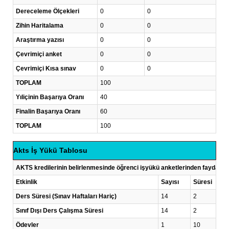
Dereceleme Ölçekleri
0
0
Zihin Haritalama
0
0
Araştırma yazısı
0
0
Çevrimiçi anket
0
0
Çevrimiçi Kısa sınav
0
0
TOPLAM
100
Yıliçinin Başarıya Oranı
40
Finalin Başarıya Oranı
60
TOPLAM
100
Akts İş Yükü Tablosu
AKTS kredilerinin belirlenmesinde öğrenci işyükü anketlerinden faydalanı
Etkinlik
Sayısı
Süresi
Ders Süresi (Sınav Haftaları Hariç)
14
2
Sınıf Dışı Ders Çalışma Süresi
14
2
Ödevler
1
10