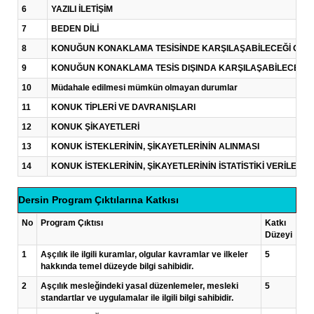
6
YAZILI İLETİŞİM
7
BEDEN DİLİ
8
KONUĞUN KONAKLAMA TESİSİNDE KARŞILAŞABİLECEĞİ OLAĞ
9
KONUĞUN KONAKLAMA TESİS DIŞINDA KARŞILAŞABİLECEĞİ 
10
Müdahale edilmesi mümkün olmayan durumlar
11
KONUK TİPLERİ VE DAVRANIŞLARI
12
KONUK ŞİKAYETLERİ
13
KONUK İSTEKLERİNİN, ŞİKAYETLERİNİN ALINMASI
14
KONUK İSTEKLERİNİN, ŞİKAYETLERİNİN İSTATİSTİKİ VERİLERİ
Dersin Program Çıktılarına Katkısı
No
Program Çıktısı
Katkı
Düzeyi
1
Aşçılık ile ilgili kuramlar, olgular kavramlar ve ilkeler
5
hakkında temel düzeyde bilgi sahibidir.
2
Aşçılık mesleğindeki yasal düzenlemeler, mesleki
5
standartlar ve uygulamalar ile ilgili bilgi sahibidir.