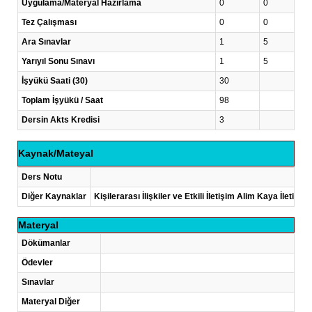
Uygulama/Materyal Hazırlama
0
0
Tez Çalışması
0
0
Ara Sınavlar
1
5
Yarıyıl Sonu Sınavı
1
5
İşyükü Saati (30)
30
Toplam İşyükü / Saat
98
Dersin Akts Kredisi
3
Kaynak/Mateyal
Ders Notu
Diğer Kaynaklar
Kişilerarası İlişkiler ve Etkili İletişim Alim Kaya İlet
Materyal
Dökümanlar
Ödevler
Sınavlar
Materyal Diğer