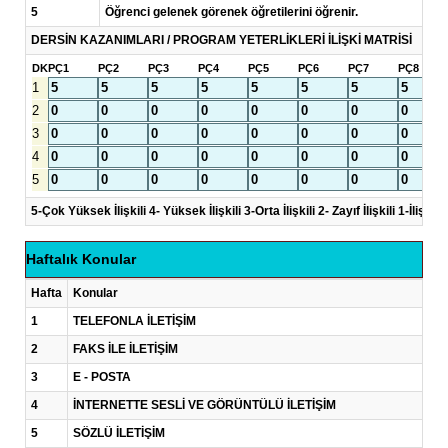
5
Öğrenci gelenek görenek öğretilerini öğrenir.
DERSİN KAZANIMLARI / PROGRAM YETERLİKLERİ İLİŞKİ MATRİSİ
DK
PÇ1
PÇ2
PÇ3
PÇ4
PÇ5
PÇ6
PÇ7
PÇ8
1
2
3
4
5
5-Çok Yüksek İlişkili 4- Yüksek İlişkili 3-Orta İlişkili 2- Zayıf İlişkili 1-İlişkisi
Haftalık Konular
Hafta
Konular
1
TELEFONLA İLETİŞİM
2
FAKS İLE İLETİŞİM
3
E - POSTA
4
İNTERNETTE SESLİ VE GÖRÜNTÜLÜ İLETİŞİM
5
SÖZLÜ İLETİŞİM