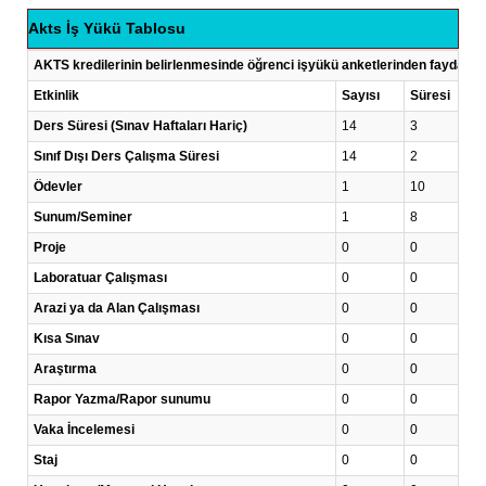
Akts İş Yükü Tablosu
AKTS kredilerinin belirlenmesinde öğrenci işyükü anketlerinden faydalanı
Etkinlik
Sayısı
Süresi
Ders Süresi (Sınav Haftaları Hariç)
14
3
Sınıf Dışı Ders Çalışma Süresi
14
2
Ödevler
1
10
Sunum/Seminer
1
8
Proje
0
0
Laboratuar Çalışması
0
0
Arazi ya da Alan Çalışması
0
0
Kısa Sınav
0
0
Araştırma
0
0
Rapor Yazma/Rapor sunumu
0
0
Vaka İncelemesi
0
0
Staj
0
0