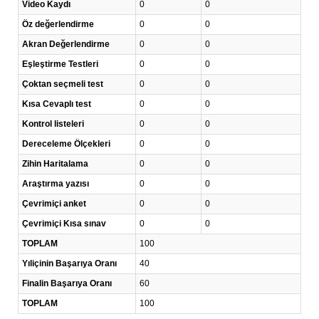
Video Kaydı
0
0
Öz değerlendirme
0
0
Akran Değerlendirme
0
0
Eşleştirme Testleri
0
0
Çoktan seçmeli test
0
0
Kısa Cevaplı test
0
0
Kontrol listeleri
0
0
Dereceleme Ölçekleri
0
0
Zihin Haritalama
0
0
Araştırma yazısı
0
0
Çevrimiçi anket
0
0
Çevrimiçi Kısa sınav
0
0
TOPLAM
100
Yıliçinin Başarıya Oranı
40
Finalin Başarıya Oranı
60
TOPLAM
100