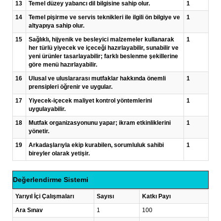
13
Temel düzey yabancı dil bilgisine sahip olur.
1
14
Temel pişirme ve servis teknikleri ile ilgili ön bilgiye ve
1
altyapıya sahip olur.
15
Sağlıklı, hijyenik ve besleyici malzemeler kullanarak
1
her türlü yiyecek ve içeceği hazırlayabilir, sunabilir ve
yeni ürünler tasarlayabilir; farklı beslenme şekillerine
göre menü hazırlayabilir.
16
Ulusal ve uluslararası mutfaklar hakkında önemli
1
prensipleri öğrenir ve uygular.
17
Yiyecek-içecek maliyet kontrol yöntemlerini
1
uygulayabilir.
18
Mutfak organizasyonunu yapar; ikram etkinliklerini
1
yönetir.
19
Arkadaşlarıyla ekip kurabilen, sorumluluk sahibi
1
bireyler olarak yetişir.
Değerlendirme Sistemi
Yarıyıl İçi Çalışmaları
Sayısı
Katkı Payı
Ara Sınav
1
100