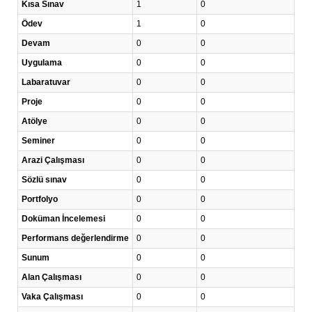
Kısa Sınav
1
0
Ödev
1
0
Devam
0
0
Uygulama
0
0
Labaratuvar
0
0
Proje
0
0
Atölye
0
0
Seminer
0
0
Arazi Çalışması
0
0
Sözlü sınav
0
0
Portfolyo
0
0
Doküman İncelemesi
0
0
Performans değerlendirme
0
0
Sunum
0
0
Alan Çalışması
0
0
Vaka Çalışması
0
0