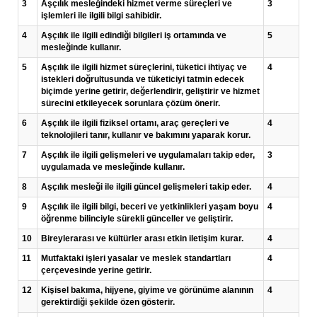
3
Aşçılık mesleğindeki hizmet verme süreçleri ve
3
işlemleri ile ilgili bilgi sahibidir.
4
Aşçılık ile ilgili edindiği bilgileri iş ortamında ve
5
mesleğinde kullanır.
5
Aşçılık ile ilgili hizmet süreçlerini, tüketici ihtiyaç ve
4
istekleri doğrultusunda ve tüketiciyi tatmin edecek
biçimde yerine getirir, değerlendirir, geliştirir ve hizmet
sürecini etkileyecek sorunlara çözüm önerir.
6
Aşçılık ile ilgili fiziksel ortamı, araç gereçleri ve
4
teknolojileri tanır, kullanır ve bakımını yaparak korur.
7
Aşçılık ile ilgili gelişmeleri ve uygulamaları takip eder,
3
uygulamada ve mesleğinde kullanır.
8
Aşçılık mesleği ile ilgili güncel gelişmeleri takip eder.
4
9
Aşçılık ile ilgili bilgi, beceri ve yetkinlikleri yaşam boyu
4
öğrenme bilinciyle sürekli günceller ve geliştirir.
10
Bireylerarası ve kültürler arası etkin iletişim kurar.
4
11
Mutfaktaki işleri yasalar ve meslek standartları
4
çerçevesinde yerine getirir.
12
Kişisel bakıma, hijyene, giyime ve görünüme alanının
4
gerektirdiği şekilde özen gösterir.