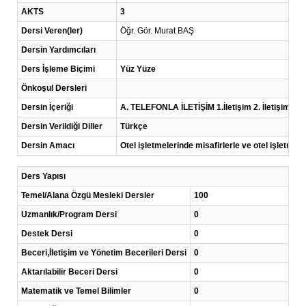
AKTS
3
Dersi Veren(ler)
Öğr. Gör. Murat BAŞ
Dersin Yardımcıları
Ders İşleme Biçimi
Yüz Yüze
Önkoşul Dersleri
Dersin İçeriği
A. TELEFONLA İLETİŞİM 1.İletişim 2. İletişimde t
Dersin Verildiği Diller
Türkçe
Dersin Amacı
Otel işletmelerinde misafirlerle ve otel işletmesi
Ders Yapısı
Temel/Alana Özgü Mesleki Dersler
100
Uzmanlık/Program Dersi
0
Destek Dersi
0
Beceri,İletişim ve Yönetim Becerileri Dersi
0
Aktarılabilir Beceri Dersi
0
Matematik ve Temel Bilimler
0