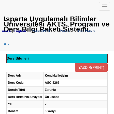
Menü
Isparta Uygulamalı Bilimler
Üniversitesi AKTS, Program ve
Ders Bilgi Paketi Sistemi
Türkçe
English
|
LİSANSÜSTÜ
LİSANS
ÖN LİSANS
Ders Bilgileri
Ders Adı
Konukla İletişim
Ders Kodu
ASC-4263
Dersin Türü
Zorunlu
Ders Biriminin Seviyesi
Ön Lisans
Yıl
2
Dönem
3.Yarıyıl