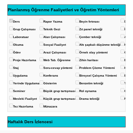
Planlanmış Öğrenme Faaliyetleri ve Öğretim Yöntemleri
Ders
Rapor Yazma
Beyin fırtınası
Deney
Grup Çalışması
Teknik Gezi
Zıt panel tekniği
İstas
Laboratuar
Alan Çalışması
Çember tekniği
Akvar
Okuma
Sosyal Faaliyet
Altı şapkalı düşünme tekniği
Konuş
Ödev
Arazi Çalışması
Örnek olay yöntemi
Görüş
Proje Hazırlama
Web Tab. Öğrenme
Zihin haritası
Balık 
Staj
Soru-cevap yöntemi
Problem Çözme Yöntemi
Kavra
Uygulama
Konferans
Bireysel Çalışma Yöntemi
Eğits
Yerinde Uygulama
Gösterim
Benzetim tekniği
Ters-
Seminer
Büyük grup tartışması
Rol oynama
Çoklu
Mesleki Faaliyet
Küçük grup tartışması
Drama tekniği
Mikro
Tez Hazırlama
Münazara
Haftalık Ders İzlencesi