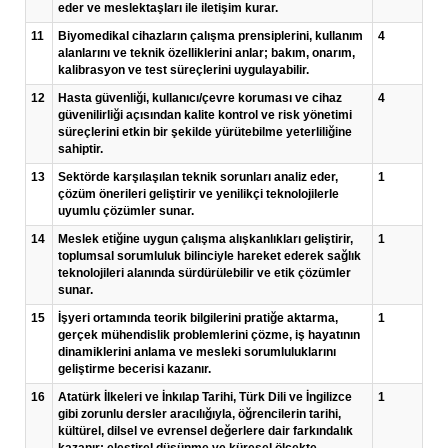
eder ve meslektaşları ile iletişim kurar.
11
Biyomedikal cihazların çalışma prensiplerini, kullanım
4
alanlarını ve teknik özelliklerini anlar; bakım, onarım,
kalibrasyon ve test süreçlerini uygulayabilir.
12
Hasta güvenliği, kullanıcı/çevre koruması ve cihaz
4
güvenilirliği açısından kalite kontrol ve risk yönetimi
süreçlerini etkin bir şekilde yürütebilme yeterliliğine
sahiptir.
13
Sektörde karşılaşılan teknik sorunları analiz eder,
1
çözüm önerileri geliştirir ve yenilikçi teknolojilerle
uyumlu çözümler sunar.
14
Meslek etiğine uygun çalışma alışkanlıkları geliştirir,
1
toplumsal sorumluluk bilinciyle hareket ederek sağlık
teknolojileri alanında sürdürülebilir ve etik çözümler
sunar.
15
İşyeri ortamında teorik bilgilerini pratiğe aktarma,
1
gerçek mühendislik problemlerini çözme, iş hayatının
dinamiklerini anlama ve mesleki sorumluluklarını
geliştirme becerisi kazanır.
16
Atatürk İlkeleri ve İnkılap Tarihi, Türk Dili ve İngilizce
1
gibi zorunlu dersler aracılığıyla, öğrencilerin tarihi,
kültürel, dilsel ve evrensel değerlere dair farkındalık