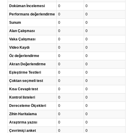
Doküman İncelemesi
0
0
Performans değerlendirme
0
0
Sunum
0
0
Alan Çalışması
0
0
Vaka Çalışması
0
0
Video Kaydı
0
0
Öz değerlendirme
0
0
Akran Değerlendirme
0
0
Eşleştirme Testleri
0
0
Çoktan seçmeli test
0
0
Kısa Cevaplı test
0
0
Kontrol listeleri
0
0
Dereceleme Ölçekleri
0
0
Zihin Haritalama
0
0
Araştırma yazısı
0
0
Çevrimiçi anket
0
0