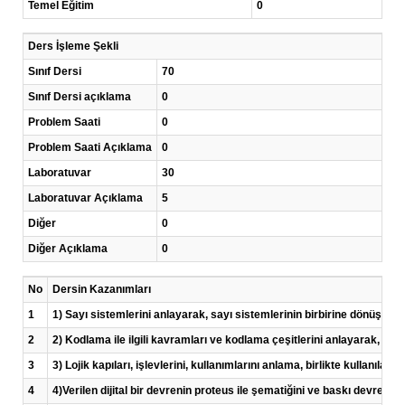
Temel Eğitim
0
Ders İşleme Şekli
Sınıf Dersi
70
Sınıf Dersi açıklama
0
Problem Saati
0
Problem Saati Açıklama
0
Laboratuvar
30
Laboratuvar Açıklama
5
Diğer
0
Diğer Açıklama
0
No
Dersin Kazanımları
1
1) Sayı sistemlerini anlayarak, sayı sistemlerinin birbirine dönüşüml
2
2) Kodlama ile ilgili kavramları ve kodlama çeşitlerini anlayarak, kod
3
3) Lojik kapıları, işlevlerini, kullanımlarını anlama, birlikte kullan
4
4)Verilen dijital bir devrenin proteus ile şematiğini ve baskı devresini ç