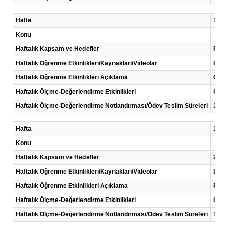
Hafta
11 .H
Konu
Haftalık Kapsam ve Hedefler
Prote
Haftalık Öğrenme Etkinlikleri/Kaynakları/Videolar
Ders 
Haftalık Öğrenme Etkinlikleri Açıklama
Öncel
Haftalık Ölçme-Değerlendirme Etkinlikleri
Ödev
Haftalık Ölçme-Değerlendirme Notlandırması/Ödev Teslim Süreleri
12. h
Hafta
12 .H
Konu
Haftalık Kapsam ve Hedefler
2 Değ
Haftalık Öğrenme Etkinlikleri/Kaynakları/Videolar
Ders 
Haftalık Öğrenme Etkinlikleri Açıklama
Farkl
Haftalık Ölçme-Değerlendirme Etkinlikleri
Ödev
Haftalık Ölçme-Değerlendirme Notlandırması/Ödev Teslim Süreleri
13. h