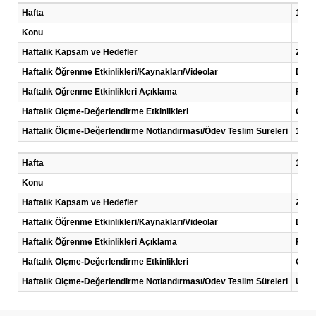
Hafta
13 .H
Konu
Haftalık Kapsam ve Hedefler
2 Değ
Haftalık Öğrenme Etkinlikleri/Kaynakları/Videolar
Ders 
Haftalık Öğrenme Etkinlikleri Açıklama
Farkl
Haftalık Ölçme-Değerlendirme Etkinlikleri
Ödev
Haftalık Ölçme-Değerlendirme Notlandırması/Ödev Teslim Süreleri
14. h
Hafta
14 .H
Konu
Haftalık Kapsam ve Hedefler
2 Değ
Haftalık Öğrenme Etkinlikleri/Kaynakları/Videolar
Ders 
Haftalık Öğrenme Etkinlikleri Açıklama
Farkl
Haftalık Ölçme-Değerlendirme Etkinlikleri
Ödev
Haftalık Ölçme-Değerlendirme Notlandırması/Ödev Teslim Süreleri
Until