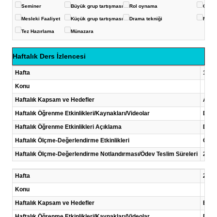
Seminer
Büyük grup tartışması
Rol oynama
Çoklu
Mesleki Faaliyet
Küçük grup tartışması
Drama tekniği
Mikro
Tez Hazırlama
Münazara
Haftalık Ders İzlencesi
Hafta
1 .Ha
Konu
Haftalık Kapsam ve Hedefler
AC Ne
Haftalık Öğrenme Etkinlikleri/Kaynakları/Videolar
Ders/
Haftalık Öğrenme Etkinlikleri Açıklama
Ders
Haftalık Ölçme-Değerlendirme Etkinlikleri
Ödev
Haftalık Ölçme-Değerlendirme Notlandırması/Ödev Teslim Süreleri
2. ha
Hafta
2 .Ha
Konu
Haftalık Kapsam ve Hedefler
Binar
Haftalık Öğrenme Etkinlikleri/Kaynakları/Videolar
Ders