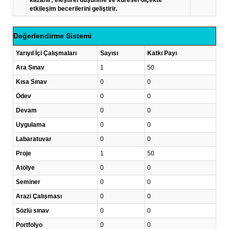
kazanır; eleştirel düşünme ve küresel ölçekte
etkileşim becerilerini geliştirir.
Değerlendirme Sistemi
Yarıyıl İçi Çalışmaları
Sayısı
Katkı Payı
Ara Sınav
1
50
Kısa Sınav
0
0
Ödev
0
0
Devam
0
0
Uygulama
0
0
Labaratuvar
0
0
Proje
1
50
Atölye
0
0
Seminer
0
0
Arazi Çalışması
0
0
Sözlü sınav
0
0
Portfolyo
0
0