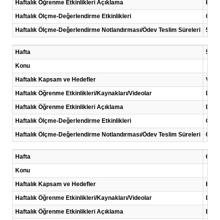
Haftalık Öğrenme Etkinlikleri Açıklama
Konu 
Haftalık Ölçme-Değerlendirme Etkinlikleri
Ödev
Haftalık Ölçme-Değerlendirme Notlandırması/Ödev Teslim Süreleri
5. ha
Hafta
5 .Ha
Konu
Haftalık Kapsam ve Hedefler
Ve Ka
Haftalık Öğrenme Etkinlikleri/Kaynakları/Videolar
Ders
Haftalık Öğrenme Etkinlikleri Açıklama
Doğru
Haftalık Ölçme-Değerlendirme Etkinlikleri
Ödev
Haftalık Ölçme-Değerlendirme Notlandırması/Ödev Teslim Süreleri
6. ha
Hafta
6 .Ha
Konu
Haftalık Kapsam ve Hedefler
Boole
Haftalık Öğrenme Etkinlikleri/Kaynakları/Videolar
Ders 
Haftalık Öğrenme Etkinlikleri Açıklama
Boole