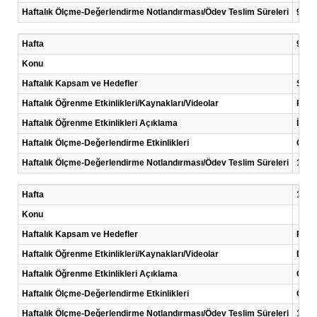
Haftalık Ölçme-Değerlendirme Notlandırması/Ödev Teslim Süreleri
9. ha
Hafta
9 .Ha
Konu
Haftalık Kapsam ve Hedefler
Sayı 
Haftalık Öğrenme Etkinlikleri/Kaynakları/Videolar
Prob
Haftalık Öğrenme Etkinlikleri Açıklama
İlk 7
Haftalık Ölçme-Değerlendirme Etkinlikleri
Ödev
Haftalık Ölçme-Değerlendirme Notlandırması/Ödev Teslim Süreleri
10. h
Hafta
10 .H
Konu
Haftalık Kapsam ve Hedefler
Prote
Haftalık Öğrenme Etkinlikleri/Kaynakları/Videolar
Ders 
Haftalık Öğrenme Etkinlikleri Açıklama
Öncel
Haftalık Ölçme-Değerlendirme Etkinlikleri
Ödev
Haftalık Ölçme-Değerlendirme Notlandırması/Ödev Teslim Süreleri
11. h