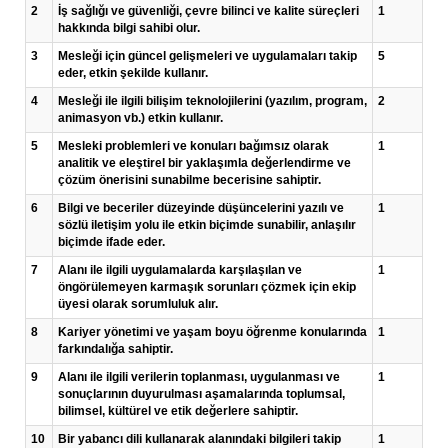
2
İş sağlığı ve güvenliği, çevre bilinci ve kalite süreçleri
1
hakkında bilgi sahibi olur.
3
Mesleği için güncel gelişmeleri ve uygulamaları takip
5
eder, etkin şekilde kullanır.
4
Mesleği ile ilgili bilişim teknolojilerini (yazılım, program,
2
animasyon vb.) etkin kullanır.
5
Mesleki problemleri ve konuları bağımsız olarak
1
analitik ve eleştirel bir yaklaşımla değerlendirme ve
çözüm önerisini sunabilme becerisine sahiptir.
6
Bilgi ve beceriler düzeyinde düşüncelerini yazılı ve
1
sözlü iletişim yolu ile etkin biçimde sunabilir, anlaşılır
biçimde ifade eder.
7
Alanı ile ilgili uygulamalarda karşılaşılan ve
1
öngörülemeyen karmaşık sorunları çözmek için ekip
üyesi olarak sorumluluk alır.
8
Kariyer yönetimi ve yaşam boyu öğrenme konularında
1
farkındalığa sahiptir.
9
Alanı ile ilgili verilerin toplanması, uygulanması ve
1
sonuçlarının duyurulması aşamalarında toplumsal,
bilimsel, kültürel ve etik değerlere sahiptir.
10
Bir yabancı dili kullanarak alanındaki bilgileri takip
1