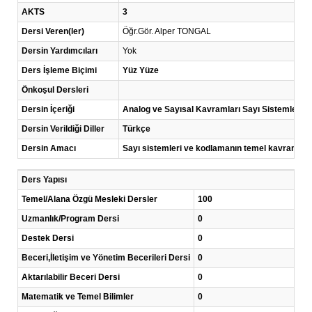
AKTS
3
Dersi Veren(ler)
Öğr.Gör. Alper TONGAL
Dersin Yardımcıları
Yok
Ders İşleme Biçimi
Yüz Yüze
Önkoşul Dersleri
Dersin İçeriği
Analog ve Sayısal Kavramları Sayı Sistemlerinin
Dersin Verildiği Diller
Türkçe
Dersin Amacı
Sayı sistemleri ve kodlamanın temel kavramlarını
Ders Yapısı
Temel/Alana Özgü Mesleki Dersler
100
Uzmanlık/Program Dersi
0
Destek Dersi
0
Beceri,İletişim ve Yönetim Becerileri Dersi
0
Aktarılabilir Beceri Dersi
0
Matematik ve Temel Bilimler
0