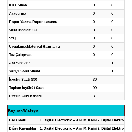
Kısa Sınav
0
0
Araştırma
0
0
Rapor Yazma/Rapor sunumu
0
0
Vaka İncelemesi
0
0
Staj
0
0
Uygulama/Materyal Hazırlama
0
0
Tez Çalışması
0
0
Ara Sınavlar
1
1
Yarıyıl Sonu Sınavı
1
1
İşyükü Saati (30)
30
Toplam İşyükü / Saat
99
Dersin Akts Kredisi
3
Kaynak/Mateyal
Ders Notu
1. Digital Electronic – Anıl M. Kaini 2. Dijital Elektronik
Diğer Kaynaklar
1. Digital Electronic – Anıl M. Kaini 2. Dijital Elektronik