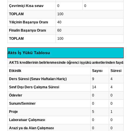
Çevrimiçi Kısa sınav
0
0
TOPLAM
100
Yıliçinin Başarıya Oranı
40
Finalin Başarıya Oranı
60
TOPLAM
100
Akts İş Yükü Tablosu
AKTS kredilerinin belirlenmesinde öğrenci işyükü anketlerinden faydalanı
Etkinlik
Sayısı
Süresi
Ders Süresi (Sınav Haftaları Hariç)
9
4
Sınıf Dışı Ders Çalışma Süresi
14
4
Ödevler
0
0
Sunum/Seminer
0
0
Proje
5
1
Laboratuar Çalışması
0
0
Arazi ya da Alan Çalışması
0
0