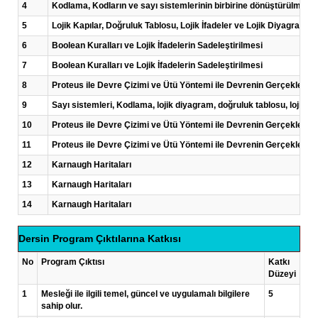
4
Kodlama, Kodların ve sayı sistemlerinin birbirine dönüştürülmesi
5
Lojik Kapılar, Doğruluk Tablosu, Lojik İfadeler ve Lojik Diyagramlar
6
Boolean Kuralları ve Lojik İfadelerin Sadeleştirilmesi
7
Boolean Kuralları ve Lojik İfadelerin Sadeleştirilmesi
8
Proteus ile Devre Çizimi ve Ütü Yöntemi ile Devrenin Gerçekleştir
9
Sayı sistemleri, Kodlama, lojik diyagram, doğruluk tablosu, lojik ifa
10
Proteus ile Devre Çizimi ve Ütü Yöntemi ile Devrenin Gerçekleştir
11
Proteus ile Devre Çizimi ve Ütü Yöntemi ile Devrenin Gerçekleştir
12
Karnaugh Haritaları
13
Karnaugh Haritaları
14
Karnaugh Haritaları
Dersin Program Çıktılarına Katkısı
No
Program Çıktısı
Katkı
Düzeyi
1
Mesleği ile ilgili temel, güncel ve uygulamalı bilgilere
5
sahip olur.