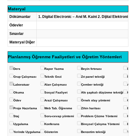
Materyal
Dökümanlar
1. Digital Electronic – Anıl M. Kaini 2. Dijital Elektronik 
Ödevler
Sınavlar
Materyal Diğer
Planlanmış Öğrenme Faaliyetleri ve Öğretim Yöntemleri
Ders
Rapor Yazma
Beyin fırtınası
Deney
Grup Çalışması
Teknik Gezi
Zıt panel tekniği
İstas
Laboratuar
Alan Çalışması
Çember tekniği
Akvar
Okuma
Sosyal Faaliyet
Altı şapkalı düşünme tekniği
Konuş
Ödev
Arazi Çalışması
Örnek olay yöntemi
Görüş
Proje Hazırlama
Web Tab. Öğrenme
Zihin haritası
Balık 
Staj
Soru-cevap yöntemi
Problem Çözme Yöntemi
Kavra
Uygulama
Konferans
Bireysel Çalışma Yöntemi
Eğits
Yerinde Uygulama
Gösterim
Benzetim tekniği
Ters-