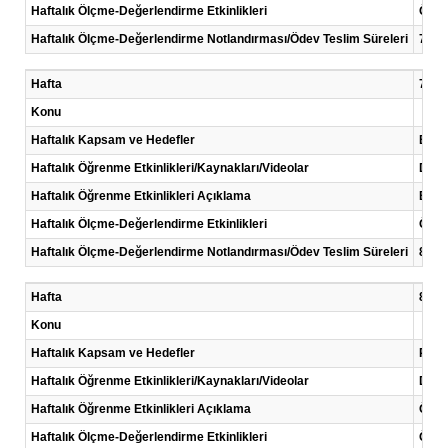
Haftalık Ölçme-Değerlendirme Etkinlikleri
Ödev
Haftalık Ölçme-Değerlendirme Notlandırması/Ödev Teslim Süreleri
7. ha
Hafta
7 .Ha
Konu
Haftalık Kapsam ve Hedefler
Boole
Haftalık Öğrenme Etkinlikleri/Kaynakları/Videolar
Ders 
Haftalık Öğrenme Etkinlikleri Açıklama
Boole
Haftalık Ölçme-Değerlendirme Etkinlikleri
Ödev
Haftalık Ölçme-Değerlendirme Notlandırması/Ödev Teslim Süreleri
8.haf
Hafta
8 .Ha
Konu
Haftalık Kapsam ve Hedefler
Prote
Haftalık Öğrenme Etkinlikleri/Kaynakları/Videolar
Ders 
Haftalık Öğrenme Etkinlikleri Açıklama
Öncel
Haftalık Ölçme-Değerlendirme Etkinlikleri
Ödev