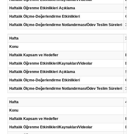
Haftalık Öğrenme Etkinlikleri Açıklama
Sayı 
Haftalık Ölçme-Değerlendirme Etkinlikleri
Ödev
Haftalık Ölçme-Değerlendirme Notlandırması/Ödev Teslim Süreleri
3. ha
Hafta
3 .Ha
Konu
Haftalık Kapsam ve Hedefler
Binar
Haftalık Öğrenme Etkinlikleri/Kaynakları/Videolar
Ders
Haftalık Öğrenme Etkinlikleri Açıklama
Sayı 
Haftalık Ölçme-Değerlendirme Etkinlikleri
Ödev
Haftalık Ölçme-Değerlendirme Notlandırması/Ödev Teslim Süreleri
3. ha
Hafta
4 .Ha
Konu
Haftalık Kapsam ve Hedefler
BCD 
Haftalık Öğrenme Etkinlikleri/Kaynakları/Videolar
Ders 