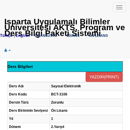
Menü
Isparta Uygulamalı Bilimler
Üniversitesi AKTS, Program ve
Ders Bilgi Paketi Sistemi
Türkçe
English
|
LİSANSÜSTÜ
LİSANS
ÖN LİSANS
Ders Bilgileri
Ders Adı
Sayısal Elektronik
Ders Kodu
BCT-3106
Dersin Türü
Zorunlu
Ders Biriminin Seviyesi
Ön Lisans
Yıl
1
Dönem
2.Yarıyıl