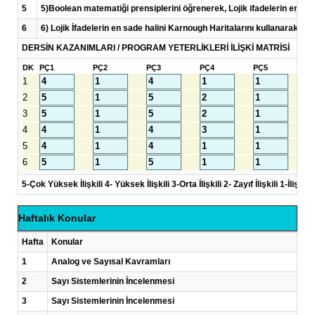
5
5)Boolean matematiği prensiplerini öğrenerek, Lojik ifadelerin en sade
6
6) Lojik İfadelerin en sade halini Karnough Haritalarını kullanarak bu
DERSİN KAZANIMLARI / PROGRAM YETERLİKLERİ İLİŞKİ MATRİSİ
DK
PÇ1
PÇ2
PÇ3
PÇ4
PÇ5
P
1
2
3
4
5
6
5-Çok Yüksek İlişkili 4- Yüksek İlişkili 3-Orta İlişkili 2- Zayıf İlişkili 1-İlişkisi
Haftalık Konular
Hafta
Konular
1
Analog ve Sayısal Kavramları
2
Sayı Sistemlerinin İncelenmesi
3
Sayı Sistemlerinin İncelenmesi