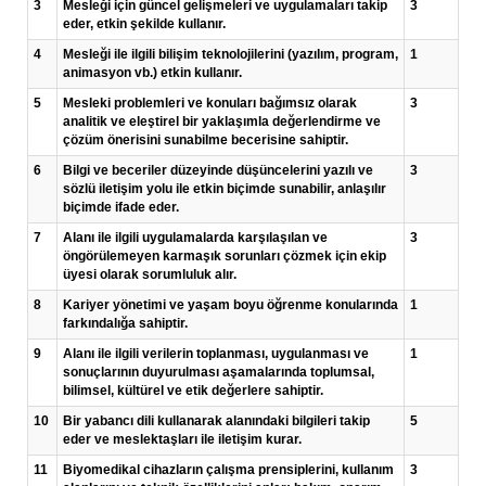
3
Mesleği için güncel gelişmeleri ve uygulamaları takip
3
eder, etkin şekilde kullanır.
4
Mesleği ile ilgili bilişim teknolojilerini (yazılım, program,
1
animasyon vb.) etkin kullanır.
5
Mesleki problemleri ve konuları bağımsız olarak
3
analitik ve eleştirel bir yaklaşımla değerlendirme ve
çözüm önerisini sunabilme becerisine sahiptir.
6
Bilgi ve beceriler düzeyinde düşüncelerini yazılı ve
3
sözlü iletişim yolu ile etkin biçimde sunabilir, anlaşılır
biçimde ifade eder.
7
Alanı ile ilgili uygulamalarda karşılaşılan ve
3
öngörülemeyen karmaşık sorunları çözmek için ekip
üyesi olarak sorumluluk alır.
8
Kariyer yönetimi ve yaşam boyu öğrenme konularında
1
farkındalığa sahiptir.
9
Alanı ile ilgili verilerin toplanması, uygulanması ve
1
sonuçlarının duyurulması aşamalarında toplumsal,
bilimsel, kültürel ve etik değerlere sahiptir.
10
Bir yabancı dili kullanarak alanındaki bilgileri takip
5
eder ve meslektaşları ile iletişim kurar.
11
Biyomedikal cihazların çalışma prensiplerini, kullanım
3