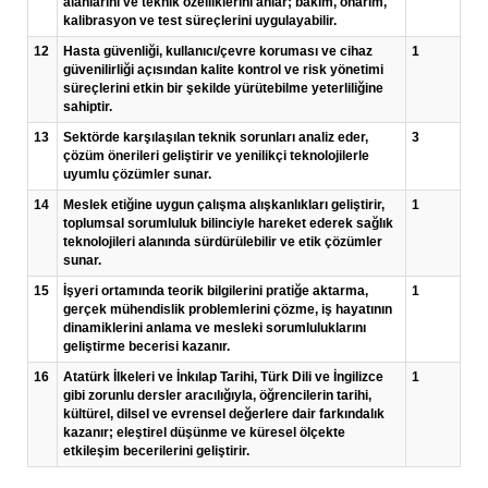
alanlarını ve teknik özelliklerini anlar; bakım, onarım,
kalibrasyon ve test süreçlerini uygulayabilir.
12
Hasta güvenliği, kullanıcı/çevre koruması ve cihaz
1
güvenilirliği açısından kalite kontrol ve risk yönetimi
süreçlerini etkin bir şekilde yürütebilme yeterliliğine
sahiptir.
13
Sektörde karşılaşılan teknik sorunları analiz eder,
3
çözüm önerileri geliştirir ve yenilikçi teknolojilerle
uyumlu çözümler sunar.
14
Meslek etiğine uygun çalışma alışkanlıkları geliştirir,
1
toplumsal sorumluluk bilinciyle hareket ederek sağlık
teknolojileri alanında sürdürülebilir ve etik çözümler
sunar.
15
İşyeri ortamında teorik bilgilerini pratiğe aktarma,
1
gerçek mühendislik problemlerini çözme, iş hayatının
dinamiklerini anlama ve mesleki sorumluluklarını
geliştirme becerisi kazanır.
16
Atatürk İlkeleri ve İnkılap Tarihi, Türk Dili ve İngilizce
1
gibi zorunlu dersler aracılığıyla, öğrencilerin tarihi,
kültürel, dilsel ve evrensel değerlere dair farkındalık
kazanır; eleştirel düşünme ve küresel ölçekte
etkileşim becerilerini geliştirir.