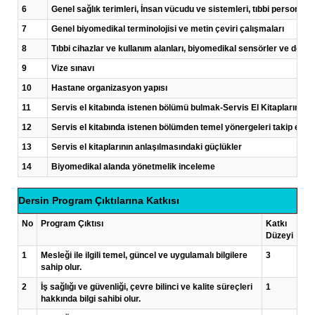
6
Genel sağlık terimleri, İnsan vücudu ve sistemleri, tıbbi personel i
7
Genel biyomedikal terminolojisi ve metin çeviri çalışmaları
8
Tıbbi cihazlar ve kullanım alanları, biyomedikal sensörler ve dönü
9
Vize sınavı
10
Hastane organizasyon yapısı
11
Servis el kitabında istenen bölümü bulmak-Servis El Kitaplarında 
12
Servis el kitabında istenen bölümden temel yönergeleri takip edebi
13
Servis el kitaplarının anlaşılmasındaki güçlükler
14
Biyomedikal alanda yönetmelik inceleme
Dersin Program Çıktılarına Katkısı
No
Program Çıktısı
Katkı
Düzeyi
1
Mesleği ile ilgili temel, güncel ve uygulamalı bilgilere
3
sahip olur.
2
İş sağlığı ve güvenliği, çevre bilinci ve kalite süreçleri
1
hakkında bilgi sahibi olur.