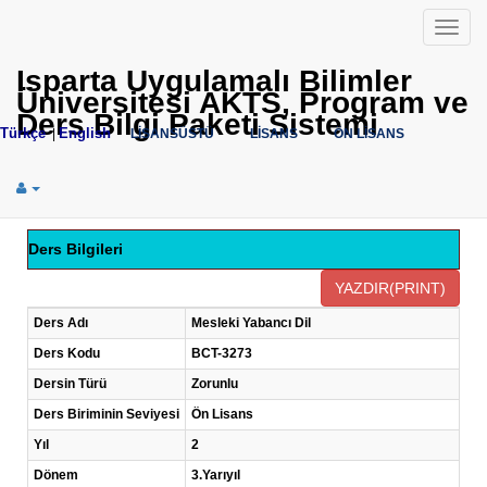
Menü
Isparta Uygulamalı Bilimler
Üniversitesi AKTS, Program ve
Ders Bilgi Paketi Sistemi
Türkçe
English
|
LİSANSÜSTÜ
LİSANS
ÖN LİSANS
Ders Bilgileri
Ders Adı
Mesleki Yabancı Dil
Ders Kodu
BCT-3273
Dersin Türü
Zorunlu
Ders Biriminin Seviyesi
Ön Lisans
Yıl
2
Dönem
3.Yarıyıl