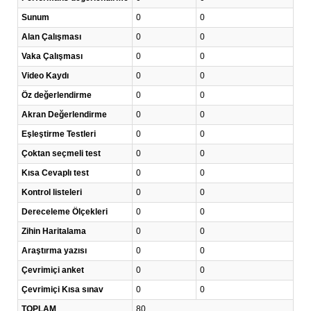
Sunum
0
0
Alan Çalışması
0
0
Vaka Çalışması
0
0
Video Kaydı
0
0
Öz değerlendirme
0
0
Akran Değerlendirme
0
0
Eşleştirme Testleri
0
0
Çoktan seçmeli test
0
0
Kısa Cevaplı test
0
0
Kontrol listeleri
0
0
Dereceleme Ölçekleri
0
0
Zihin Haritalama
0
0
Araştırma yazısı
0
0
Çevrimiçi anket
0
0
Çevrimiçi Kısa sınav
0
0
TOPLAM
80