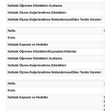
Haftalık Öğrenme Etkinlikleri Açıklama
Haftalık Ölçme-Değerlendirme Etkinlikleri
Haftalık Ölçme-Değerlendirme Notlandırması/Ödev Teslim Süreleri
Hafta
9 .Ha
Konu
Haftalık Kapsam ve Hedefler
Haftalık Öğrenme Etkinlikleri/Kaynakları/Videolar
Haftalık Öğrenme Etkinlikleri Açıklama
Haftalık Ölçme-Değerlendirme Etkinlikleri
Haftalık Ölçme-Değerlendirme Notlandırması/Ödev Teslim Süreleri
Hafta
10 .H
Konu
Haftalık Kapsam ve Hedefler
Bu ha
Bu h
Hasta
Klini