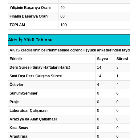
Yıliçinin Başarıya Oranı
40
Finalin Başarıya Oranı
60
TOPLAM
100
Akts İş Yükü Tablosu
AKTS kredilerinin belirlenmesinde öğrenci işyükü anketlerinden faydalanı
Etkinlik
Sayısı
Süresi
Ders Süresi (Sınav Haftaları Hariç)
14
3
Sınıf Dışı Ders Çalışma Süresi
14
1
Ödevler
4
4
Sunum/Seminer
0
0
Proje
0
0
Laboratuar Çalışması
0
0
Arazi ya da Alan Çalışması
0
0
Kısa Sınav
0
0
Araştırma
0
0