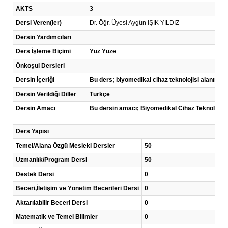
AKTS
3
Dersi Veren(ler)
Dr. Öğr. Üyesi Aygün IŞIK YILDIZ
Dersin Yardımcıları
Ders İşleme Biçimi
Yüz Yüze
Önkoşul Dersleri
Dersin İçeriği
Bu ders; biyomedikal cihaz teknolojisi alanında k
Dersin Verildiği Diller
Türkçe
Dersin Amacı
Bu dersin amacı; Biyomedikal Cihaz Teknolojisi a
Ders Yapısı
Temel/Alana Özgü Mesleki Dersler
50
Uzmanlık/Program Dersi
50
Destek Dersi
0
Beceri,İletişim ve Yönetim Becerileri Dersi
0
Aktarılabilir Beceri Dersi
0
Matematik ve Temel Bilimler
0