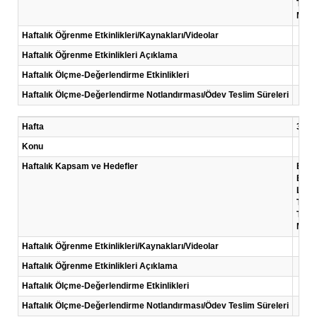
Tıbbi
Mesle
Haftalık Öğrenme Etkinlikleri/Kaynakları/Videolar
Haftalık Öğrenme Etkinlikleri Açıklama
Haftalık Ölçme-Değerlendirme Etkinlikleri
Haftalık Ölçme-Değerlendirme Notlandırması/Ödev Teslim Süreleri
Hafta
3 .Ha
Konu
Haftalık Kapsam ve Hedefler
Bu ha
Bu h
Latin
Tıbbi
Tıbbi
Mesle
Haftalık Öğrenme Etkinlikleri/Kaynakları/Videolar
Haftalık Öğrenme Etkinlikleri Açıklama
Haftalık Ölçme-Değerlendirme Etkinlikleri
Haftalık Ölçme-Değerlendirme Notlandırması/Ödev Teslim Süreleri