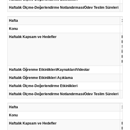
Haftalık Ölçme-Değerlendirme Notlandırması/Ödev Teslim Süreleri
Hafta
12 .H
Konu
Haftalık Kapsam ve Hedefler
Bu ha
Bu h
Servi
İngil
Emirl
Resim
Haftalık Öğrenme Etkinlikleri/Kaynakları/Videolar
Haftalık Öğrenme Etkinlikleri Açıklama
Haftalık Ölçme-Değerlendirme Etkinlikleri
Haftalık Ölçme-Değerlendirme Notlandırması/Ödev Teslim Süreleri
Hafta
13 .H
Konu
Haftalık Kapsam ve Hedefler
Bu ha
Bu de