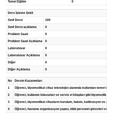
Temel Eğitim
0
Ders İşleme Şekli
Sınıf Dersi
100
Sınıf Dersi açıklama
0
Problem Saati
0
Problem Saati Açıklama
0
Laboratuvar
0
Laboratuvar Açıklama
0
Diğer
0
Diğer Açıklama
0
No
Dersin Kazanımları
1
Öğrenci, biyomedikal cihaz teknolojisi alanında kullanılan temel tıbbi,
2
Öğrenci, kullanım kılavuzları ve servis el kitapları gibi biyomedikal c
3
Öğrenci, biyomedikal cihazların kurulum, bakım, kalibrasyon ve arıza g
4
Öğrenci, hastane organizasyon yapısı, tıbbi personel görevleri ve biyo