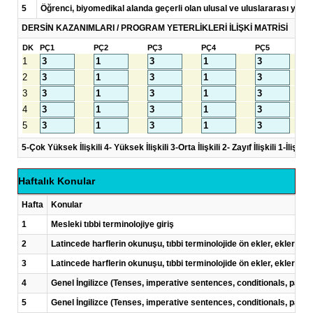
5
Öğrenci, biyomedikal alanda geçerli olan ulusal ve uluslararası yönetm
DERSİN KAZANIMLARI / PROGRAM YETERLİKLERİ İLİŞKİ MATRİSİ
DK
PÇ1
PÇ2
PÇ3
PÇ4
PÇ5
1
2
3
4
5
5-Çok Yüksek İlişkili 4- Yüksek İlişkili 3-Orta İlişkili 2- Zayıf İlişkili 1-İlişkisi
Haftalık Konular
Hafta
Konular
1
Mesleki tıbbi terminolojiye giriş
2
Latincede harflerin okunuşu, tıbbi terminolojide ön ekler, ekler ve 
3
Latincede harflerin okunuşu, tıbbi terminolojide ön ekler, ekler ve 
4
Genel İngilizce (Tenses, imperative sentences, conditionals, passi
5
Genel İngilizce (Tenses, imperative sentences, conditionals, passi