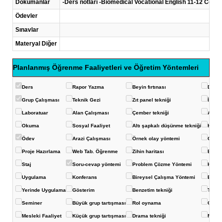
Dökümanlar
-Ders notları -Biomedical Vocational English 11-12 
Ödevler
Sınavlar
Materyal Diğer
Planlanmış Öğrenme Faaliyetleri ve Öğretim Yöntemleri
Ders
Rapor Yazma
Beyin fırtınası
Deney
Grup Çalışması
Teknik Gezi
Zıt panel tekniği
İstas
Laboratuar
Alan Çalışması
Çember tekniği
Akvar
Okuma
Sosyal Faaliyet
Altı şapkalı düşünme tekniği
Konuş
Ödev
Arazi Çalışması
Örnek olay yöntemi
Görüş
Proje Hazırlama
Web Tab. Öğrenme
Zihin haritası
Balık 
Staj
Soru-cevap yöntemi
Problem Çözme Yöntemi
Kavra
Uygulama
Konferans
Bireysel Çalışma Yöntemi
Eğits
Yerinde Uygulama
Gösterim
Benzetim tekniği
Ters-
Seminer
Büyük grup tartışması
Rol oynama
Çoklu
Mesleki Faaliyet
Küçük grup tartışması
Drama tekniği
Mikro