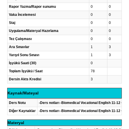
Rapor Yazma/Rapor sunumu
0
0
Vaka İncelemesi
0
0
Staj
0
0
Uygulama/Materyal Hazırlama
0
0
Tez Çalışması
0
0
Ara Sınavlar
1
3
Yarıyıl Sonu Sınavı
1
3
İşyükü Saati (30)
0
Toplam İşyükü / Saat
78
Dersin Akts Kredisi
3
Kaynak/Mateyal
Ders Notu
-Ders notları -Biomedical Vocational English 11-12
Diğer Kaynaklar
-Ders notları -Biomedical Vocational English 11-12
Materyal