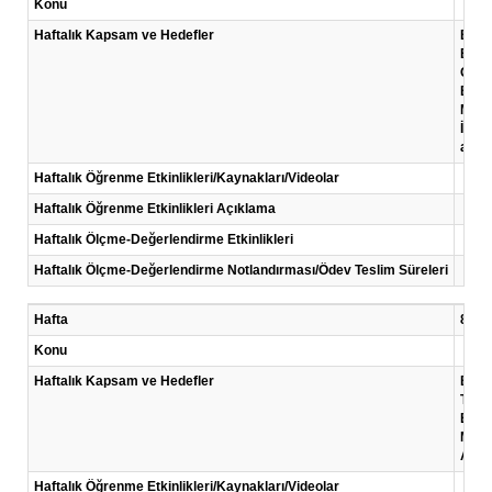
Konu
Haftalık Kapsam ve Hedefler
Bu ha
Bu h
Genel
Biyom
Mesle
İngil
amaç
Haftalık Öğrenme Etkinlikleri/Kaynakları/Videolar
Haftalık Öğrenme Etkinlikleri Açıklama
Haftalık Ölçme-Değerlendirme Etkinlikleri
Haftalık Ölçme-Değerlendirme Notlandırması/Ödev Teslim Süreleri
Hafta
8 .Ha
Konu
Haftalık Kapsam ve Hedefler
Bu ha
Tıbbi
Biyom
Mesle
Alanl
Haftalık Öğrenme Etkinlikleri/Kaynakları/Videolar