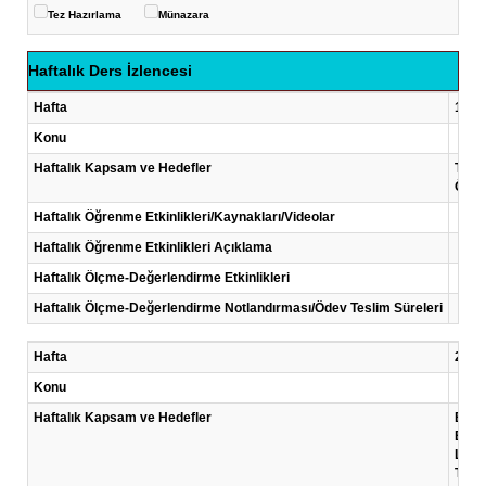
Tez Hazırlama
Münazara
Haftalık Ders İzlencesi
Hafta
1 .Ha
Konu
Haftalık Kapsam ve Hedefler
Tıbbi
Öğren
Haftalık Öğrenme Etkinlikleri/Kaynakları/Videolar
Haftalık Öğrenme Etkinlikleri Açıklama
Haftalık Ölçme-Değerlendirme Etkinlikleri
Haftalık Ölçme-Değerlendirme Notlandırması/Ödev Teslim Süreleri
Hafta
2 .Ha
Konu
Haftalık Kapsam ve Hedefler
Bu ha
Bu h
Latin
Tıbbi