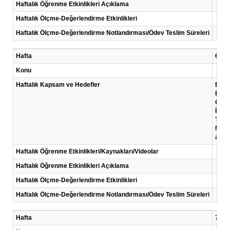
Haftalık Öğrenme Etkinlikleri Açıklama
Haftalık Ölçme-Değerlendirme Etkinlikleri
Haftalık Ölçme-Değerlendirme Notlandırması/Ödev Teslim Süreleri
Hafta
6 .Ha
Konu
Haftalık Kapsam ve Hedefler
Bu ha
Bu h
Genel
İnsan
Tıbbi
Mesle
amaç
Haftalık Öğrenme Etkinlikleri/Kaynakları/Videolar
Haftalık Öğrenme Etkinlikleri Açıklama
Haftalık Ölçme-Değerlendirme Etkinlikleri
Haftalık Ölçme-Değerlendirme Notlandırması/Ödev Teslim Süreleri
Hafta
7 .Ha