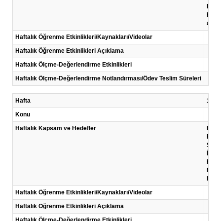
Biyom
Hasta
amaç
Haftalık Öğrenme Etkinlikleri/Kaynakları/Videolar
Haftalık Öğrenme Etkinlikleri Açıklama
Haftalık Ölçme-Değerlendirme Etkinlikleri
Haftalık Ölçme-Değerlendirme Notlandırması/Ödev Teslim Süreleri
Hafta
11 .H
Konu
Haftalık Kapsam ve Hedefler
Bu ha
Bu h
Servi
İçind
Kurul
Mesl
hede
Haftalık Öğrenme Etkinlikleri/Kaynakları/Videolar
Haftalık Öğrenme Etkinlikleri Açıklama
Haftalık Ölçme-Değerlendirme Etkinlikleri