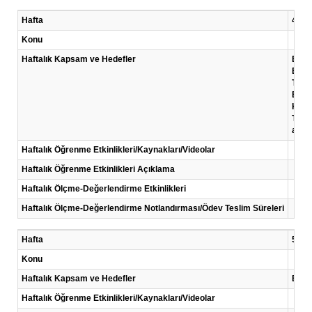
Hafta
4 .Ha
Konu
Haftalık Kapsam ve Hedefler
Bu ha
Bu h
Temel
Biyom
Koşul
Tekni
amaç
Haftalık Öğrenme Etkinlikleri/Kaynakları/Videolar
Haftalık Öğrenme Etkinlikleri Açıklama
Haftalık Ölçme-Değerlendirme Etkinlikleri
Haftalık Ölçme-Değerlendirme Notlandırması/Ödev Teslim Süreleri
Hafta
5 .Ha
Konu
Haftalık Kapsam ve Hedefler
Bu ha
Haftalık Öğrenme Etkinlikleri/Kaynakları/Videolar