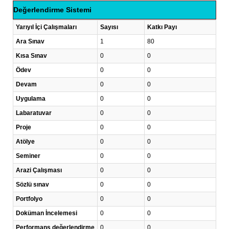
Değerlendirme Sistemi
Yarıyıl İçi Çalışmaları
Sayısı
Katkı Payı
Ara Sınav
1
80
Kısa Sınav
0
0
Ödev
0
0
Devam
0
0
Uygulama
0
0
Labaratuvar
0
0
Proje
0
0
Atölye
0
0
Seminer
0
0
Arazi Çalışması
0
0
Sözlü sınav
0
0
Portfolyo
0
0
Doküman İncelemesi
0
0
Performans değerlendirme
0
0