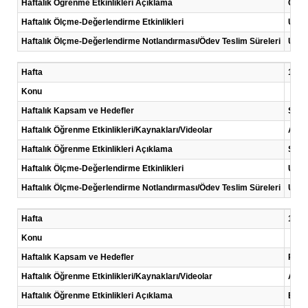
Haftalık Öğrenme Etkinlikleri Açıklama
Çok g
Haftalık Ölçme-Değerlendirme Etkinlikleri
Uygu
Haftalık Ölçme-Değerlendirme Notlandırması/Ödev Teslim Süreleri
Uygu
Hafta
10 .H
Konu
Haftalık Kapsam ve Hedefler
Seri 
Haftalık Öğrenme Etkinlikleri/Kaynakları/Videolar
Anla
Haftalık Öğrenme Etkinlikleri Açıklama
Seri 
Haftalık Ölçme-Değerlendirme Etkinlikleri
Uygu
Haftalık Ölçme-Değerlendirme Notlandırması/Ödev Teslim Süreleri
Uygu
Hafta
11 .H
Konu
Haftalık Kapsam ve Hedefler
PWM 
Haftalık Öğrenme Etkinlikleri/Kaynakları/Videolar
Anla
Haftalık Öğrenme Etkinlikleri Açıklama
Enst