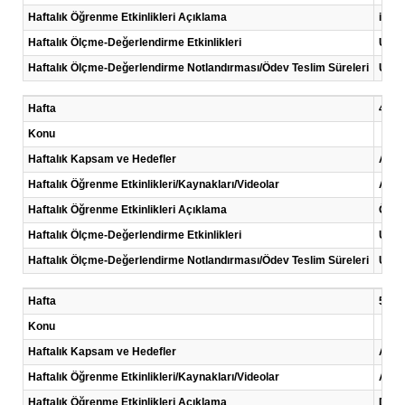
Haftalık Öğrenme Etkinlikleri Açıklama
iç ve
Haftalık Ölçme-Değerlendirme Etkinlikleri
Uygu
Haftalık Ölçme-Değerlendirme Notlandırması/Ödev Teslim Süreleri
Uygu
Hafta
4 .Ha
Konu
Haftalık Kapsam ve Hedefler
Ardu
Haftalık Öğrenme Etkinlikleri/Kaynakları/Videolar
Anla
Haftalık Öğrenme Etkinlikleri Açıklama
Özel 
Haftalık Ölçme-Değerlendirme Etkinlikleri
Uygu
Haftalık Ölçme-Değerlendirme Notlandırması/Ödev Teslim Süreleri
Uygu
Hafta
5 .Ha
Konu
Haftalık Kapsam ve Hedefler
Ardu
Haftalık Öğrenme Etkinlikleri/Kaynakları/Videolar
Anla
Haftalık Öğrenme Etkinlikleri Açıklama
Digit