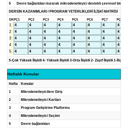
5
Devre bağlantıları kurarak mikrodenetleyici destekli çevresel birim u
DERSİN KAZANIMLARI / PROGRAM YETERLİKLERİ İLİŞKİ MATRİSİ
DK
PÇ1
PÇ2
PÇ3
PÇ4
PÇ5
PÇ6
PÇ7
PÇ8
1
2
3
4
5
5-Çok Yüksek İlişkili 4- Yüksek İlişkili 3-Orta İlişkili 2- Zayıf İlişkili 1-İlişkisi
Haftalık Konular
Hafta
Konular
1
Mikrodenetleyicilere Giriş
2
Mikrodenetleyici Kartları
3
Program Geliştirme Platformu
4
Mikrodenetleyici Seçimi
5
Devre bağlantıları