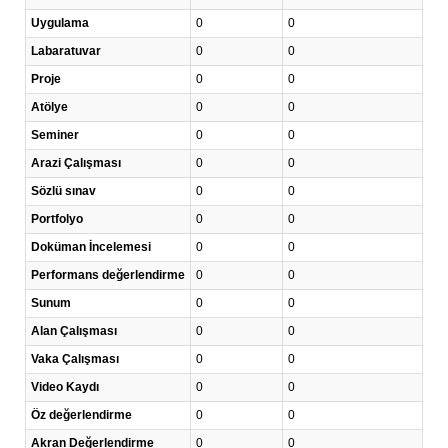
Uygulama
0
0
Labaratuvar
0
0
Proje
0
0
Atölye
0
0
Seminer
0
0
Arazi Çalışması
0
0
Sözlü sınav
0
0
Portfolyo
0
0
Doküman İncelemesi
0
0
Performans değerlendirme
0
0
Sunum
0
0
Alan Çalışması
0
0
Vaka Çalışması
0
0
Video Kaydı
0
0
Öz değerlendirme
0
0
Akran Değerlendirme
0
0