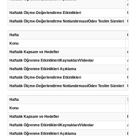
Analo
Haftalık Ölçme-Değerlendirme Etkinlikleri
Uygu
Haftalık Ölçme-Değerlendirme Notlandırması/Ödev Teslim Süreleri
Uygu
Hafta
6 .Ha
Konu
Haftalık Kapsam ve Hedefler
donan
Haftalık Öğrenme Etkinlikleri/Kaynakları/Videolar
Anla
Haftalık Öğrenme Etkinlikleri Açıklama
Ardu
Haftalık Ölçme-Değerlendirme Etkinlikleri
Uygu
Haftalık Ölçme-Değerlendirme Notlandırması/Ödev Teslim Süreleri
Uygu
Hafta
7 .Ha
Konu
Haftalık Kapsam ve Hedefler
Prog
Haftalık Öğrenme Etkinlikleri/Kaynakları/Videolar
Anla
Haftalık Öğrenme Etkinlikleri Açıklama
Digit