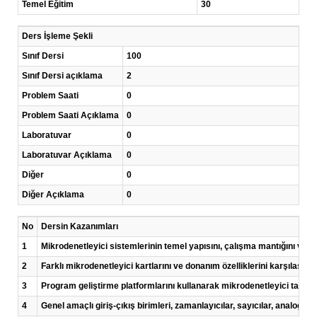
Temel Eğitim
30
Ders İşleme Şekli
Sınıf Dersi
100
Sınıf Dersi açıklama
2
Problem Saati
0
Problem Saati Açıklama
0
Laboratuvar
0
Laboratuvar Açıklama
0
Diğer
0
Diğer Açıklama
0
No
Dersin Kazanımları
1
Mikrodenetleyici sistemlerinin temel yapısını, çalışma mantığını ve kul
2
Farklı mikrodenetleyici kartlarını ve donanım özelliklerini karşılaştı
3
Program geliştirme platformlarını kullanarak mikrodenetleyici tabanlı
4
Genel amaçlı giriş-çıkış birimleri, zamanlayıcılar, sayıcılar, analog gir