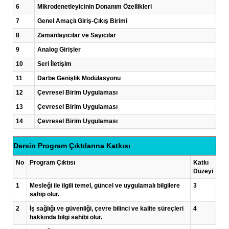
6
Mikrodenetleyicinin Donanım Özellikleri
7
Genel Amaçlı Giriş-Çıkış Birimi
8
Zamanlayıcılar ve Sayıcılar
9
Analog Girişler
10
Seri İletişim
11
Darbe Genişlik Modülasyonu
12
Çevresel Birim Uygulaması
13
Çevresel Birim Uygulaması
14
Çevresel Birim Uygulaması
Dersin Program Çıktılarına Katkısı
No
Program Çıktısı
Katkı
Düzeyi
1
Mesleği ile ilgili temel, güncel ve uygulamalı bilgilere
3
sahip olur.
2
İş sağlığı ve güvenliği, çevre bilinci ve kalite süreçleri
4
hakkında bilgi sahibi olur.