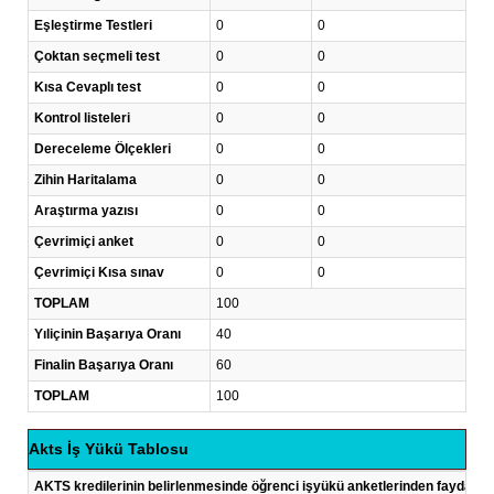
Eşleştirme Testleri
0
0
Çoktan seçmeli test
0
0
Kısa Cevaplı test
0
0
Kontrol listeleri
0
0
Dereceleme Ölçekleri
0
0
Zihin Haritalama
0
0
Araştırma yazısı
0
0
Çevrimiçi anket
0
0
Çevrimiçi Kısa sınav
0
0
TOPLAM
100
Yıliçinin Başarıya Oranı
40
Finalin Başarıya Oranı
60
TOPLAM
100
Akts İş Yükü Tablosu
AKTS kredilerinin belirlenmesinde öğrenci işyükü anketlerinden faydalanı