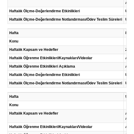
Analo
Haftalık Ölçme-Değerlendirme Etkinlikleri
Uygu
Haftalık Ölçme-Değerlendirme Notlandırması/Ödev Teslim Süreleri
Uygu
Hafta
8 .Ha
Konu
Haftalık Kapsam ve Hedefler
Zaman
Haftalık Öğrenme Etkinlikleri/Kaynakları/Videolar
Anla
Haftalık Öğrenme Etkinlikleri Açıklama
Algor
Haftalık Ölçme-Değerlendirme Etkinlikleri
Uygu
Haftalık Ölçme-Değerlendirme Notlandırması/Ödev Teslim Süreleri
Uygu
Hafta
9 .Ha
Konu
Haftalık Kapsam ve Hedefler
Analo
Analo
Haftalık Öğrenme Etkinlikleri/Kaynakları/Videolar
Anla