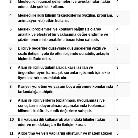
3
Mesleği için güncel gelişmeleri ve uygulamaları takip
4
eder, etkin şekilde kullanır.
4
Mesleği ile ilgili bilişim teknolojilerini (yazılım, program,
5
animasyon vb.) etkin kullanır.
5
Mesleki problemleri ve konuları bağımsız olarak
4
analitik ve eleştirel bir yaklaşımla değerlendirme ve
çözüm önerisini sunabilme becerisine sahiptir.
6
Bilgi ve beceriler düzeyinde düşüncelerini yazılı ve
3
sözlü iletişim yolu ile etkin biçimde sunabilir, anlaşılır
biçimde ifade eder.
7
Alanı ile ilgili uygulamalarda karşılaşılan ve
3
öngörülemeyen karmaşık sorunları çözmek için ekip
üyesi olarak sorumluluk alır.
8
Kariyer yönetimi ve yaşam boyu öğrenme konularında
4
farkındalığa sahiptir.
9
Alanı ile ilgili verilerin toplanması, uygulanması ve
4
sonuçlarının duyurulması aşamalarında toplumsal,
bilimsel, kültürel ve etik değerlere sahiptir.
10
Bir yabancı dili kullanarak alanındaki bilgileri takip
3
eder ve meslektaşları ile iletişim kurar.
11
Algoritma ve veri yapılarını oluşturur ve matematiksel
5