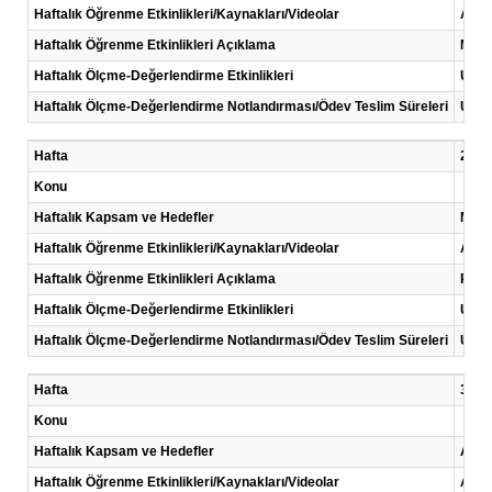
Haftalık Öğrenme Etkinlikleri/Kaynakları/Videolar
Anla
Haftalık Öğrenme Etkinlikleri Açıklama
Mikro
Haftalık Ölçme-Değerlendirme Etkinlikleri
Uygu
Haftalık Ölçme-Değerlendirme Notlandırması/Ödev Teslim Süreleri
Uygu
Hafta
2 .Ha
Konu
Haftalık Kapsam ve Hedefler
Mikro
Haftalık Öğrenme Etkinlikleri/Kaynakları/Videolar
Anla
Haftalık Öğrenme Etkinlikleri Açıklama
PIC m
Haftalık Ölçme-Değerlendirme Etkinlikleri
Uygu
Haftalık Ölçme-Değerlendirme Notlandırması/Ödev Teslim Süreleri
Uygu
Hafta
3 .Ha
Konu
Haftalık Kapsam ve Hedefler
Ardu
Haftalık Öğrenme Etkinlikleri/Kaynakları/Videolar
Anla