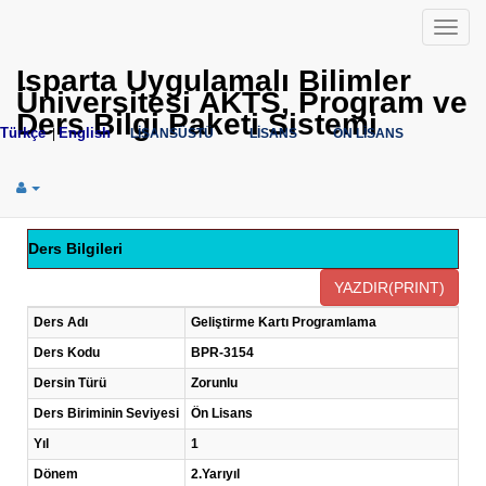
Menü
Isparta Uygulamalı Bilimler
Üniversitesi AKTS, Program ve
Ders Bilgi Paketi Sistemi
Türkçe
English
|
LİSANSÜSTÜ
LİSANS
ÖN LİSANS
Ders Bilgileri
Ders Adı
Geliştirme Kartı Programlama
Ders Kodu
BPR-3154
Dersin Türü
Zorunlu
Ders Biriminin Seviyesi
Ön Lisans
Yıl
1
Dönem
2.Yarıyıl