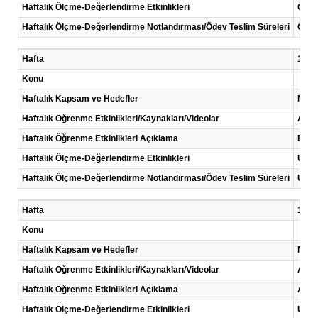
Haftalık Ölçme-Değerlendirme Etkinlikleri
Ödev
Haftalık Ölçme-Değerlendirme Notlandırması/Ödev Teslim Süreleri
Ödev 
Hafta
12 .H
Konu
Haftalık Kapsam ve Hedefler
Mikro
Haftalık Öğrenme Etkinlikleri/Kaynakları/Videolar
Anla
Haftalık Öğrenme Etkinlikleri Açıklama
Enst
Haftalık Ölçme-Değerlendirme Etkinlikleri
Uygu
Haftalık Ölçme-Değerlendirme Notlandırması/Ödev Teslim Süreleri
Uygu
Hafta
13 .H
Konu
Haftalık Kapsam ve Hedefler
Mikro
Haftalık Öğrenme Etkinlikleri/Kaynakları/Videolar
Anla
Haftalık Öğrenme Etkinlikleri Açıklama
Ardu
Haftalık Ölçme-Değerlendirme Etkinlikleri
Uygu