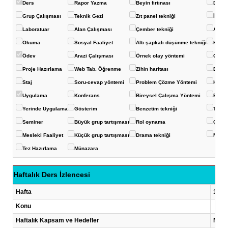
Ders
Rapor Yazma
Beyin fırtınası
Deney
Grup Çalışması
Teknik Gezi
Zıt panel tekniği
İstas
Laboratuar
Alan Çalışması
Çember tekniği
Akvar
Okuma
Sosyal Faaliyet
Altı şapkalı düşünme tekniği
Konuş
Ödev
Arazi Çalışması
Örnek olay yöntemi
Görüş
Proje Hazırlama
Web Tab. Öğrenme
Zihin haritası
Balık 
Staj
Soru-cevap yöntemi
Problem Çözme Yöntemi
Kavra
Uygulama
Konferans
Bireysel Çalışma Yöntemi
Eğits
Yerinde Uygulama
Gösterim
Benzetim tekniği
Ters-
Seminer
Büyük grup tartışması
Rol oynama
Çoklu
Mesleki Faaliyet
Küçük grup tartışması
Drama tekniği
Mikro
Tez Hazırlama
Münazara
Haftalık Ders İzlencesi
Hafta
1 .Ha
Konu
Haftalık Kapsam ve Hedefler
Mikro