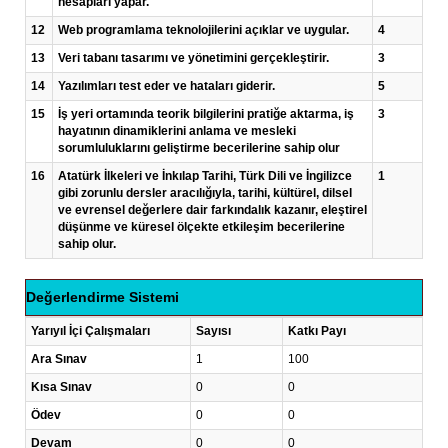
hesapları yapar.
12
Web programlama teknolojilerini açıklar ve uygular.
4
13
Veri tabanı tasarımı ve yönetimini gerçekleştirir.
3
14
Yazılımları test eder ve hataları giderir.
5
15
İş yeri ortamında teorik bilgilerini pratiğe aktarma, iş
3
hayatının dinamiklerini anlama ve mesleki
sorumluluklarını geliştirme becerilerine sahip olur
16
Atatürk İlkeleri ve İnkılap Tarihi, Türk Dili ve İngilizce
1
gibi zorunlu dersler aracılığıyla, tarihi, kültürel, dilsel
ve evrensel değerlere dair farkındalık kazanır, eleştirel
düşünme ve küresel ölçekte etkileşim becerilerine
sahip olur.
Değerlendirme Sistemi
Yarıyıl İçi Çalışmaları
Sayısı
Katkı Payı
Ara Sınav
1
100
Kısa Sınav
0
0
Ödev
0
0
Devam
0
0