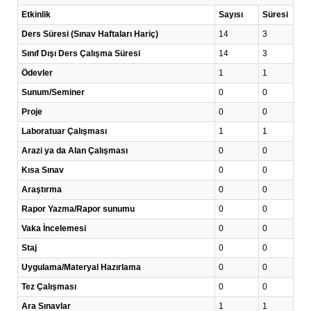
Etkinlik
Sayısı
Süresi
Ders Süresi (Sınav Haftaları Hariç)
14
3
Sınıf Dışı Ders Çalışma Süresi
14
3
Ödevler
1
1
Sunum/Seminer
0
0
Proje
0
0
Laboratuar Çalışması
1
1
Arazi ya da Alan Çalışması
0
0
Kısa Sınav
0
0
Araştırma
0
0
Rapor Yazma/Rapor sunumu
0
0
Vaka İncelemesi
0
0
Staj
0
0
Uygulama/Materyal Hazırlama
0
0
Tez Çalışması
0
0
Ara Sınavlar
1
1