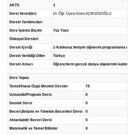
AKTS
3
Dersi Veren(ler)
Dr. Öğr. Üyesi Enes AÇIKGÖZOĞLU
Dersin Yardımcıları
Ders İşleme Biçimi
Yüz Yüze
Önkoşul Dersleri
Dersin İçeriği
1-Kablosuz iletişim öğelerini programlama ortamı
Dersin Verildiği Diller
Türkçe
Dersin Amacı
Öğrencilerin gerçek dünya objelerinin kablosuz 
Ders Yapısı
Temel/Alana Özgü Mesleki Dersler
70
Uzmanlık/Program Dersi
0
Destek Dersi
0
Beceri,İletişim ve Yönetim Becerileri Dersi
0
Aktarılabilir Beceri Dersi
0
Matematik ve Temel Bilimler
0