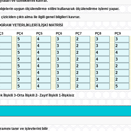
yfaları ve özelliklerini kavrar.
objelerin uygun ölçülendirme stilini kullanarak ölçülendirme işlemi yapar.
 çiziciden çıktı alma ile ilgili genel bilgileri kavrar.
GRAM YETERLİKLERİ İLİŞKİ MATRİSİ
Ç3
PÇ4
PÇ5
PÇ6
PÇ7
PÇ8
PÇ9
lişkili 3-Orta İlişkili 2- Zayıf İlişkili 1-İlişkisiz
amını tanır ve işlevlerini bilir