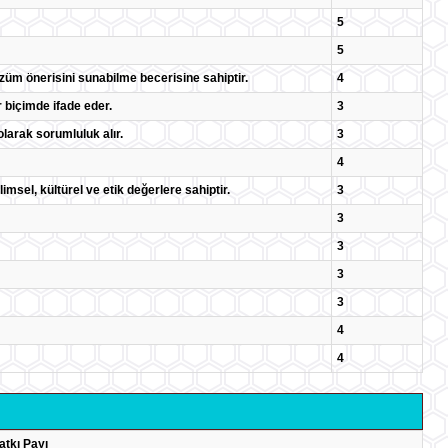
5
5
özüm önerisini sunabilme becerisine sahiptir.
4
ır biçimde ifade eder.
3
larak sorumluluk alır.
3
4
imsel, kültürel ve etik değerlere sahiptir.
3
3
3
3
3
4
4
atkı Payı