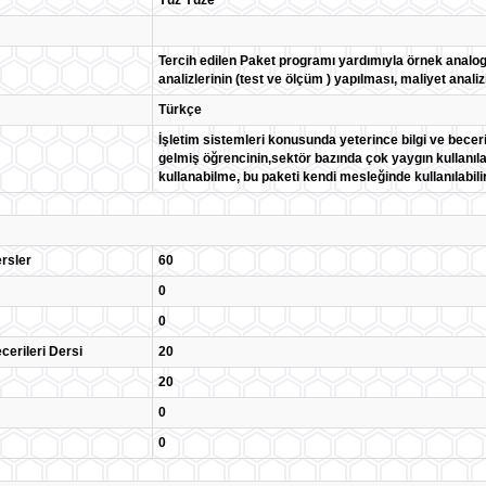
Yüz Yüze
Tercih edilen Paket programı yardımıyla örnek analog v
analizlerinin (test ve ölçüm ) yapılması, maliyet anali
Türkçe
İşletim sistemleri konusunda yeterince bilgi ve beceri 
gelmiş öğrencinin,sektör bazında çok yaygın kullanılan
kullanabilme, bu paketi kendi mesleğinde kullanılabili
rsler
60
0
0
cerileri Dersi
20
20
0
0