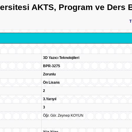
versitesi AKTS, Program ve Ders B
T
3D Yazıcı Teknolojileri
BPR-3275
Zorunlu
Ön Lisans
2
3.Yarıyıl
3
Öğr. Gör. Zeynep KOYUN