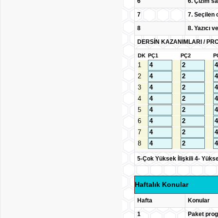
6
6. Çizim sa
7
7. Seçilen 
8
8. Yazıcı ve
DERSİN KAZANIMLARI / PRO
DK
PÇ1
PÇ2
P
1
2
3
4
5
6
7
8
5-Çok Yüksek İlişkili 4- Yüksek İ
Haftalık Konular
Hafta
Konular
1
Paket progr