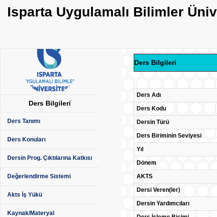
Isparta Uygulamalı Bilimler Üni
Ders Bilgileri
Ders Adı
Ders Bilgileri
Ders Kodu
Ders Tanımı
Dersin Türü
Ders Biriminin Seviyesi
Ders Konuları
Yıl
Dersin Prog. Çıktılarına Katkısı
Dönem
AKTS
Değerlendirme Sistemi
Dersi Veren(ler)
Akts İş Yükü
Dersin Yardımcıları
Kaynak/Materyal