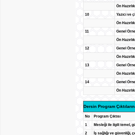
Ön Hazırlık
10
Yazıcı ve ç
Ön Hazırlık
11
Genel Örn
Ön Hazırlık
12
Genel Örn
Ön Hazırlık
13
Genel Örn
Ön Hazırlık
14
Genel Örn
Ön Hazırlık
Dersin Program Çıktıların
No
Program Çıktısı
1
Mesleği ile ilgili temel, 
2
İş sağlığı ve güvenliği, ç