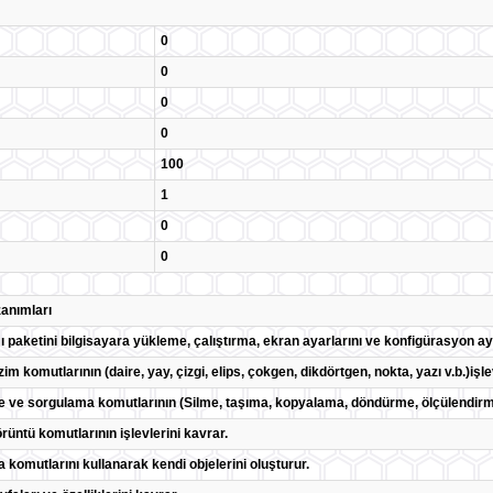
0
0
0
0
100
1
0
0
anımları
 paketini bilgisayara yükleme, çalıştırma, ekran ayarlarını ve konfigürasyon aya
zim komutlarının (daire, yay, çizgi, elips, çokgen, dikdörtgen, nokta, yazı v.b.)işlev
e ve sorgulama komutlarının (Silme, taşıma, kopyalama, döndürme, ölçülendirme,
rüntü komutlarının işlevlerini kavrar.
 komutlarını kullanarak kendi objelerini oluşturur.