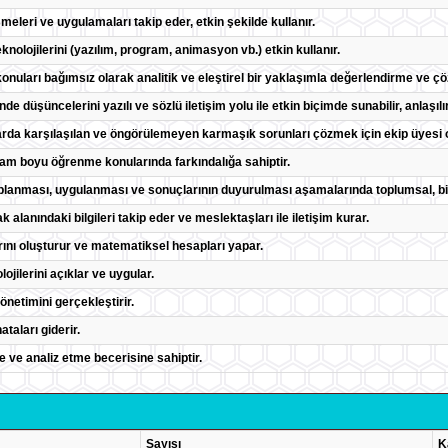
meleri ve uygulamaları takip eder, etkin şekilde kullanır.
 teknolojilerini (yazılım, program, animasyon vb.) etkin kullanır.
onuları bağımsız olarak analitik ve eleştirel bir yaklaşımla değerlendirme ve ç
nde düşüncelerini yazılı ve sözlü iletişim yolu ile etkin biçimde sunabilir, anlaşıl
alarda karşılaşılan ve öngörülemeyen karmaşık sorunları çözmek için ekip üyesi o
am boyu öğrenme konularında farkındalığa sahiptir.
n toplanması, uygulanması ve sonuçlarının duyurulması aşamalarında toplumsal, bil
ak alanındaki bilgileri takip eder ve meslektaşları ile iletişim kurar.
rını oluşturur ve matematiksel hesapları yapar.
ilerini açıklar ve uygular.
önetimini gerçekleştirir.
ataları giderir.
e ve analiz etme becerisine sahiptir.
Sayısı
K