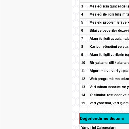
3
Mesleği için güncel geliş
4
Mesleği ile ilgili bilişim
5
Mesleki problemleri ve k
6
Bilgi ve beceriler düzeyi
7
Alanı ile ilgili uygulam
8
Kariyer yönetimi ve yaş
9
Alanı ile ilgili verileri
10
Bir yabancı dili kullanar
11
Algoritma ve veri yapıla
12
Web programlama teknoloj
13
Veri tabanı tasarımı ve y
14
Yazılımları test eder ve h
15
Veri yönetimi, veri işlem
Değerlendirme Sistemi
Yarıyıl İçi Çalışmaları