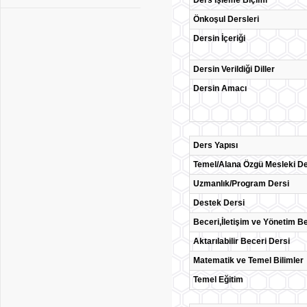
Ders İşleme Biçimi
Önkoşul Dersleri
Dersin İçeriği
Dersin Verildiği Diller
Dersin Amacı
Ders Yapısı
Temel/Alana Özgü Mesleki De
Uzmanlık/Program Dersi
Destek Dersi
Beceri,İletişim ve Yönetim Be
Aktarılabilir Beceri Dersi
Matematik ve Temel Bilimler
Temel Eğitim