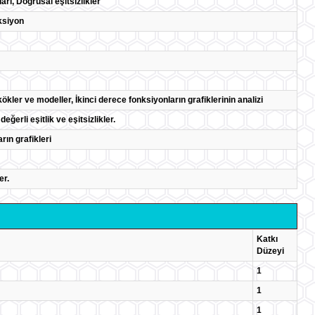
rı, Doğrusal eşitsizlikler
ksiyon
 kökler ve modeller, İkinci derece fonksiyonların grafiklerinin analizi
eğerli eşitlik ve eşitsizlikler.
ın grafikleri
er.
Katkı
Düzeyi
1
1
1