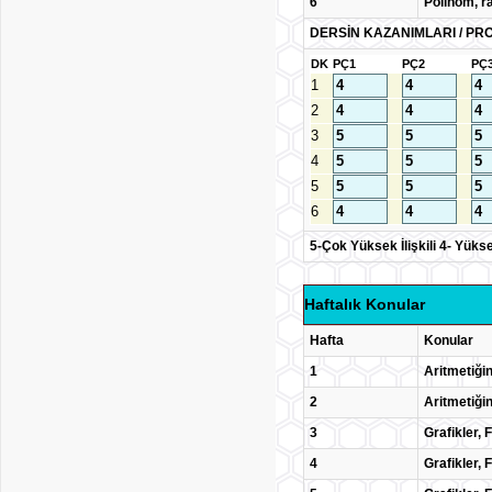
6
Polinom, ra
DERSİN KAZANIMLARI / PRO
DK
PÇ1
PÇ2
PÇ
1
2
3
4
5
6
5-Çok Yüksek İlişkili 4- Yüksek İ
Haftalık Konular
Hafta
Konular
1
Aritmetiğin
2
Aritmetiği
3
Grafikler, 
4
Grafikler,