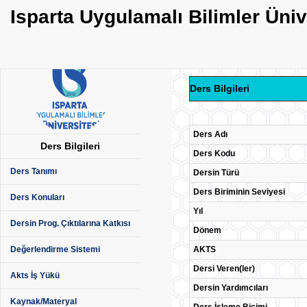
Isparta Uygulamalı Bilimler Üni
Ders Bilgileri
Ders Adı
Ders Bilgileri
Ders Kodu
Ders Tanımı
Dersin Türü
Ders Biriminin Seviyesi
Ders Konuları
Yıl
Dersin Prog. Çıktılarına Katkısı
Dönem
AKTS
Değerlendirme Sistemi
Dersi Veren(ler)
Akts İş Yükü
Dersin Yardımcıları
Kaynak/Materyal