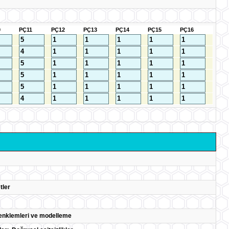
0
PÇ11
PÇ12
PÇ13
PÇ14
PÇ15
PÇ16
tler
denklemleri ve modelleme