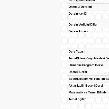
Ders İşleme Biçimi
Önkoşul Dersleri
Dersin İçeriği
Dersin Verildiği Diller
Dersin Amacı
Ders Yapısı
Temel/Alana Özgü Mesleki De
Uzmanlık/Program Dersi
Destek Dersi
Beceri,İletişim ve Yönetim Be
Aktarılabilir Beceri Dersi
Matematik ve Temel Bilimler
Temel Eğitim