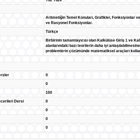
Yüz Yüze
Aritmetiğin Temel Konuları, Grafikler, Fonksiyonlar ve 
ve Rasyonel Fonksiyonlar.
Türkçe
Birbirinin tamamlayıcısı olan Kalkülüse Giriş 1 ve Kal
alanlarındaki bazı teorilerin daha iyi anlaşılabilmesi
problemlerin çözümünde matematiksel araçları kulla
rsler
0
0
100
cerileri Dersi
0
0
0
0