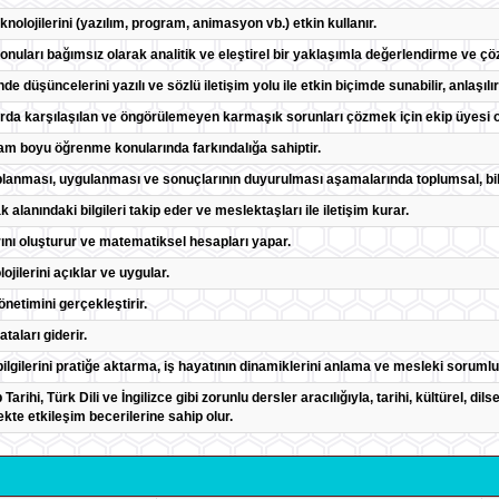
 teknolojilerini (yazılım, program, animasyon vb.) etkin kullanır.
onuları bağımsız olarak analitik ve eleştirel bir yaklaşımla değerlendirme ve çö
de düşüncelerini yazılı ve sözlü iletişim yolu ile etkin biçimde sunabilir, anlaşılı
alarda karşılaşılan ve öngörülemeyen karmaşık sorunları çözmek için ekip üyesi o
am boyu öğrenme konularında farkındalığa sahiptir.
n toplanması, uygulanması ve sonuçlarının duyurulması aşamalarında toplumsal, bili
k alanındaki bilgileri takip eder ve meslektaşları ile iletişim kurar.
rını oluşturur ve matematiksel hesapları yapar.
ilerini açıklar ve uygular.
önetimini gerçekleştirir.
ataları giderir.
bilgilerini pratiğe aktarma, iş hayatının dinamiklerini anlama ve mesleki sorumlul
 Tarihi, Türk Dili ve İngilizce gibi zorunlu dersler aracılığıyla, tarihi, kültürel, di
te etkileşim becerilerine sahip olur.