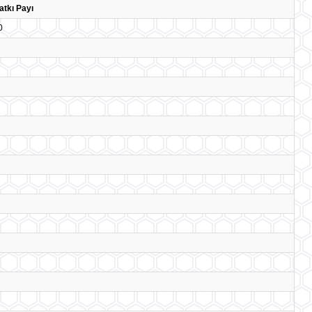
atkı Payı
0