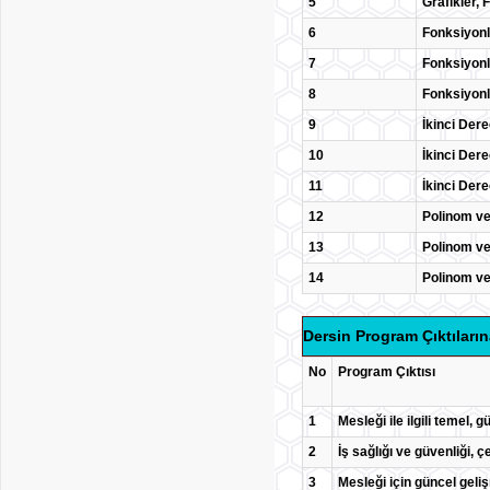
5
Grafikler, 
6
Fonksiyonl
7
Fonksiyonl
8
Fonksiyonl
9
İkinci Dere
10
İkinci Dere
11
İkinci Dere
12
Polinom ve
13
Polinom ve
14
Polinom ve
Dersin Program Çıktıların
No
Program Çıktısı
1
Mesleği ile ilgili temel, 
2
İş sağlığı ve güvenliği, ç
3
Mesleği için güncel geliş