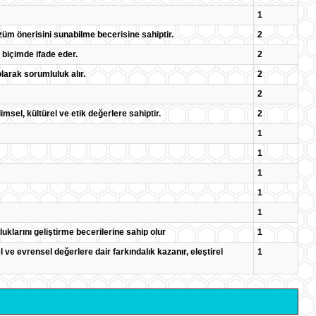
1
züm önerisini sunabilme becerisine sahiptir.
2
r biçimde ifade eder.
2
larak sorumluluk alır.
2
2
msel, kültürel ve etik değerlere sahiptir.
2
1
1
1
1
1
uklarını geliştirme becerilerine sahip olur
1
lsel ve evrensel değerlere dair farkındalık kazanır, eleştirel
1