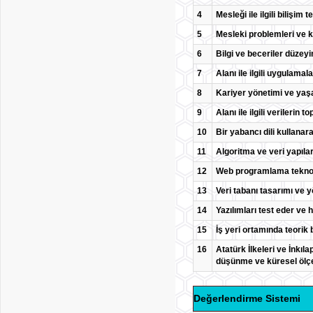
4
Mesleği ile ilgili bilişim
5
Mesleki problemleri ve k
6
Bilgi ve beceriler düzeyin
7
Alanı ile ilgili uygulam
8
Kariyer yönetimi ve yaş
9
Alanı ile ilgili verileri
10
Bir yabancı dili kullanara
11
Algoritma ve veri yapıla
12
Web programlama teknoloj
13
Veri tabanı tasarımı ve y
14
Yazılımları test eder ve h
15
İş yeri ortamında teorik 
16
Atatürk İlkeleri ve İnkılap
düşünme ve küresel ölçek
Değerlendirme Sistemi