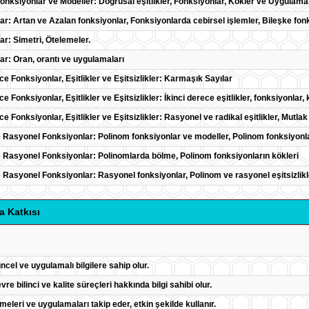
Fonksiyonlar ve Modeller: Doğrusal eşitlikler, Fonksiyonlar, Kökler ve Uygulamala
ar: Artan ve Azalan fonksiyonlar, Fonksiyonlarda cebirsel işlemler, Bileşke fon
ar: Simetri, Ötelemeler.
ar: Oran, orantı ve uygulamaları
ce Fonksiyonlar, Eşitlikler ve Eşitsizlikler: Karmaşık Sayılar
ce Fonksiyonlar, Eşitlikler ve Eşitsizlikler: İkinci derece eşitlikler, fonksiyonlar,
ce Fonksiyonlar, Eşitlikler ve Eşitsizlikler: Rasyonel ve radikal eşitlikler, Mutlak d
 Rasyonel Fonksiyonlar: Polinom fonksiyonlar ve modeller, Polinom fonksiyonlar
 Rasyonel Fonksiyonlar: Polinomlarda bölme, Polinom fonksiyonların kökleri
 Rasyonel Fonksiyonlar: Rasyonel fonksiyonlar, Polinom ve rasyonel eşitsizlikl
a Katkısı
güncel ve uygulamalı bilgilere sahip olur.
evre bilinci ve kalite süreçleri hakkında bilgi sahibi olur.
meleri ve uygulamaları takip eder, etkin şekilde kullanır.