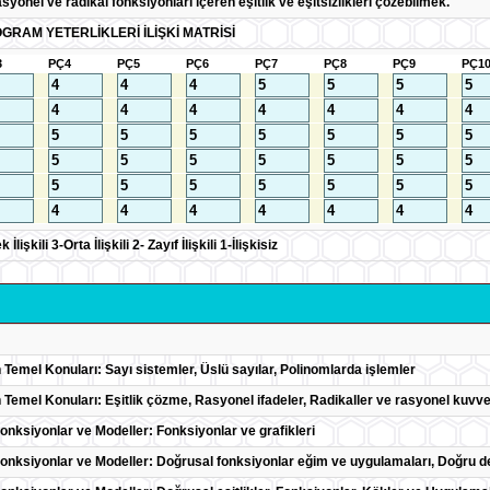
syonel ve radikal fonksiyonları içeren eşitlik ve eşitsizlikleri çözebilmek.
GRAM YETERLİKLERİ İLİŞKİ MATRİSİ
3
PÇ4
PÇ5
PÇ6
PÇ7
PÇ8
PÇ9
PÇ1
lişkili 3-Orta İlişkili 2- Zayıf İlişkili 1-İlişkisiz
 Temel Konuları: Sayı sistemler, Üslü sayılar, Polinomlarda işlemler
n Temel Konuları: Eşitlik çözme, Rasyonel ifadeler, Radikaller ve rasyonel kuvve
Fonksiyonlar ve Modeller: Fonksiyonlar ve grafikleri
 Fonksiyonlar ve Modeller: Doğrusal fonksiyonlar eğim ve uygulamaları, Doğru 