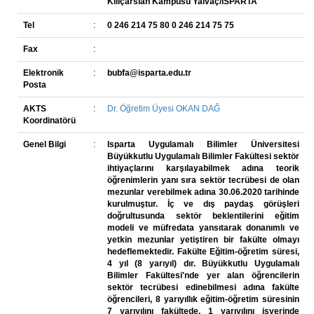
Kılıçarslan Kampüsü Yalvaç/ISPARTA
Tel
:
0 246 214 75 80 0 246 214 75 75
Fax
:
Elektronik
:
bubfa@isparta.edu.tr
Posta
AKTS
:
Dr. Öğretim Üyesi OKAN DAĞ
Koordinatörü
Genel Bilgi
:
Isparta Uygulamalı Bilimler Üniversitesi
Büyükkutlu Uygulamalı Bilimler Fakültesi sektör
ihtiyaçlarını karşılayabilmek adına teorik
öğrenimlerin yanı sıra sektör tecrübesi de olan
mezunlar verebilmek adına 30.06.2020 tarihinde
kurulmuştur. İç ve dış paydaş görüşleri
doğrultusunda sektör beklentilerini eğitim
modeli ve müfredata yansıtarak donanımlı ve
yetkin mezunlar yetiştiren bir fakülte olmayı
hedeflemektedir. Fakülte Eğitim-öğretim süresi,
4 yıl (8 yarıyıl) dır. Büyükkutlu Uygulamalı
Bilimler Fakültesi'nde yer alan öğrencilerin
sektör tecrübesi edinebilmesi adına fakülte
öğrencileri, 8 yarıyıllık eğitim-öğretim süresinin
7 yarıyılını fakültede, 1 yarıyılını işyerinde