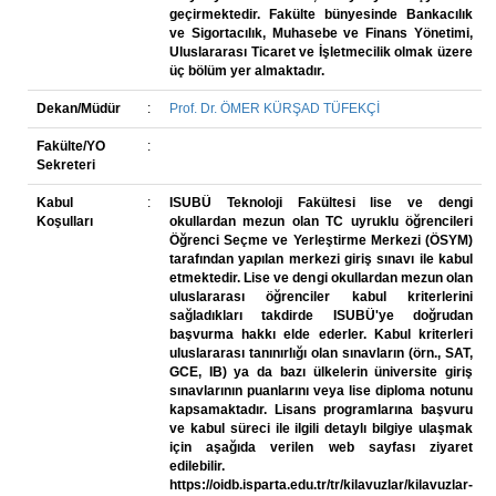
geçirmektedir. Fakülte bünyesinde Bankacılık
ve Sigortacılık, Muhasebe ve Finans Yönetimi,
Uluslararası Ticaret ve İşletmecilik olmak üzere
üç bölüm yer almaktadır.
Dekan/Müdür
:
Prof. Dr. ÖMER KÜRŞAD TÜFEKÇİ
Fakülte/YO
:
Sekreteri
Kabul
:
ISUBÜ Teknoloji Fakültesi lise ve dengi
Koşulları
okullardan mezun olan TC uyruklu öğrencileri
Öğrenci Seçme ve Yerleştirme Merkezi (ÖSYM)
tarafından yapılan merkezi giriş sınavı ile kabul
etmektedir. Lise ve dengi okullardan mezun olan
uluslararası öğrenciler kabul kriterlerini
sağladıkları takdirde ISUBÜ'ye doğrudan
başvurma hakkı elde ederler. Kabul kriterleri
uluslararası tanınırlığı olan sınavların (örn., SAT,
GCE, IB) ya da bazı ülkelerin üniversite giriş
sınavlarının puanlarını veya lise diploma notunu
kapsamaktadır. Lisans programlarına başvuru
ve kabul süreci ile ilgili detaylı bilgiye ulaşmak
için aşağıda verilen web sayfası ziyaret
edilebilir.
https://oidb.isparta.edu.tr/tr/kilavuzlar/kilavuzlar-