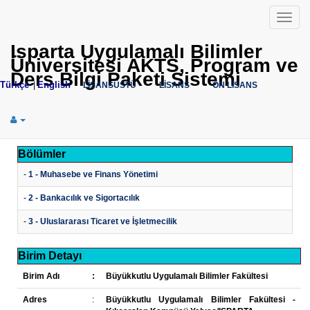
Menü
Isparta Uygulamalı Bilimler
Üniversitesi AKTS, Program ve
Ders Bilgi Paketi Sistemi
Türkçe
English
|
LİSANSÜSTÜ
LİSANS
ÖN LİSANS
Bölümler
-
1 - Muhasebe ve Finans Yönetimi
-
2 - Bankacılık ve Sigortacılık
-
3 - Uluslararası Ticaret ve İşletmecilik
Birim Detayı
Birim Adı
:
Büyükkutlu Uygulamalı Bilimler Fakültesi
Adres
:
Büyükkutlu Uygulamalı Bilimler Fakültesi -