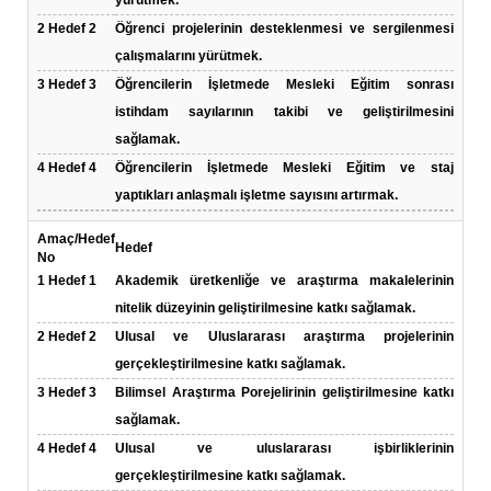
yürütmek.
2
Hedef 2
Öğrenci projelerinin desteklenmesi ve sergilenmesi
çalışmalarını yürütmek.
3
Hedef 3
Öğrencilerin İşletmede Mesleki Eğitim sonrası
istihdam sayılarının takibi ve geliştirilmesini
sağlamak.
4
Hedef 4
Öğrencilerin İşletmede Mesleki Eğitim ve staj
yaptıkları anlaşmalı işletme sayısını artırmak.
Amaç/Hedef
Hedef
No
1
Hedef 1
Akademik üretkenliğe ve araştırma makalelerinin
nitelik düzeyinin geliştirilmesine katkı sağlamak.
2
Hedef 2
Ulusal ve Uluslararası araştırma projelerinin
gerçekleştirilmesine katkı sağlamak.
3
Hedef 3
Bilimsel Araştırma Porejelirinin geliştirilmesine katkı
sağlamak.
4
Hedef 4
Ulusal ve uluslararası işbirliklerinin
gerçekleştirilmesine katkı sağlamak.