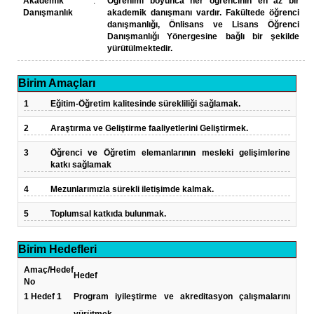
Akademik
:
Öğrenimi boyunca her öğrencinin en az bir
Danışmanlık
akademik danışmanı vardır. Fakültede öğrenci
danışmanlığı, Önlisans ve Lisans Öğrenci
Danışmanlığı Yönergesine bağlı bir şekilde
yürütülmektedir.
Birim Amaçları
1
Eğitim-Öğretim kalitesinde sürekliliği sağlamak.
2
Araştırma ve Geliştirme faaliyetlerini Geliştirmek.
3
Öğrenci ve Öğretim elemanlarının mesleki gelişimlerine
katkı sağlamak
4
Mezunlarımızla sürekli iletişimde kalmak.
5
Toplumsal katkıda bulunmak.
Birim Hedefleri
Amaç/Hedef
Hedef
No
1
Hedef 1
Program iyileştirme ve akreditasyon çalışmalarını