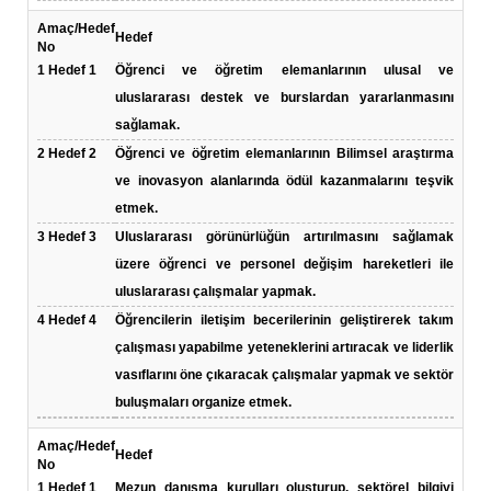
Amaç/Hedef
Hedef
No
1
Hedef 1
Öğrenci ve öğretim elemanlarının ulusal ve
uluslararası destek ve burslardan yararlanmasını
sağlamak.
2
Hedef 2
Öğrenci ve öğretim elemanlarının Bilimsel araştırma
ve inovasyon alanlarında ödül kazanmalarını teşvik
etmek.
3
Hedef 3
Uluslararası görünürlüğün artırılmasını sağlamak
üzere öğrenci ve personel değişim hareketleri ile
uluslararası çalışmalar yapmak.
4
Hedef 4
Öğrencilerin iletişim becerilerinin geliştirerek takım
çalışması yapabilme yeteneklerini artıracak ve liderlik
vasıflarını öne çıkaracak çalışmalar yapmak ve sektör
buluşmaları organize etmek.
Amaç/Hedef
Hedef
No
1
Hedef 1
Mezun danışma kurulları oluşturup, sektörel bilgiyi