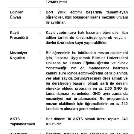
12948s.html
Edinilen
:
Dört yıllık eğitimi başarıyla tamamlayan
Ünvan
öğrenciler, ilgili bölümden lisans mezunu ünvanı
ile ayrılırlar.
Kayıt
:
Kayıt yaptırmaya hak kazanan öğrenciler ilan
Prosedürü
edilen tarihlerde üniversiteye gelerek veya e-
devlet üzerinden kayıt yaptırabilirler.
Mezuniyet
:
Bir öğrencinin bu fakülteden mezun olabilmesi
Koşulları
için, "Isparta Uygulamalı Bilimler Üniversitesi
Önlisans ve Lisans Eğitim-Öğretim ve Sınav
Yönetmeliği" nin 27. maddesinde belirtilen
kanuni süre içinde eğitim-öğretim ders planında
yer alan sayıda zorunlu/seçmeli ders almak ve
bu derslerden başarılı olmak şartı ile devam
etmekte olduğu programı en az 2.00 GNO ile
tamamlaması zorunludur. GNO aynı zamanda
mezuniyet not ortalamasıdır. Bu programdan
mezun olabilmek için öğrencilerinin en az 240
kredi ders almaları gerekmektedir.
AKTS
:
Her dönem 30 AKTS olmak üzere toplam 240
Yapılandırması
AKTS'dir.