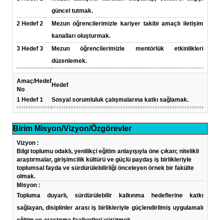
güncel tutmak.
2
Hedef 2
Mezun öğrencilerimizle kariyer takibi amaçlı iletişim
kanalları oluşturmak.
3
Hedef 3
Mezun öğrencilerimizle mentörlük etkinlikleri
düzenlemek.
Amaç/Hedef
Hedef
No
1
Hedef 1
Sosyal sorumluluk çalışmalarına katkı sağlamak.
Birim Misyon/Vizyon/Özgörevler
Vizyon :
Bilgi toplumu odaklı, yenilikçi eğitim anlayışıyla öne çıkan; nitelikli
araştırmalar, girişimcilik kültürü ve güçlü paydaş iş birlikleriyle
toplumsal fayda ve sürdürülebilirliği önceleyen örnek bir fakülte
olmak.
Misyon :
Topluma duyarlı, sürdürülebilir kalkınma hedeflerine katkı
sağlayan, disiplinler arası iş birlikleriyle güçlendirilmiş uygulamalı