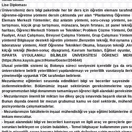
:
Lise Diploması
ı
:
Üniversitemiz ders bilgi paketinde her bir ders için öğretim elemanı tarafın
öğrenme-öğretme yöntemi dersin çıktısında yer alan “Planlanmış Öğrenme Faa
Elemanı Merkezli Yöntemler; düz anlatım yöntemi, soru-cevap yöntemi, se
tartışması, küçük grup tartışması, münazara, beyin fırtınası, zıt panel tekni
haritası, Öğrenci Merkezli Yöntem ve Teknikler; Problem Çözme Yöntemi, Öd
Faaliyet, Arazi Çalışması, Bireysel Çalışma Yöntemi, Grup Çalışması Yöntem
yöntemi/ Bilgisayar destekli öğretim yöntemi ,Benzetim tekniği, Rol oynama 
laboratuvar yöntemi, Aktif Öğrenme Teknikleri Okuma, İstasyon tekniği ,Akv
kılçığı tekniği (Neden-sonuç diyagramı), Kavram haritaları, Eğitsel oyunlar
ISPARTA UYGULAMALI BİLİMLER ÜNİVERSİTESİ ÖĞRENCİ ME
(https://kms.kaysis.gov.tr/Home/Goster/204644)
:
Ulusal yeterlilik sistemi üç Bolonya süreci seviyesini içerebilir (ya da ort
üniversitelere belirlli yeterlilikleri yapılandırmayı ve yeterlilik vasıtasıyla i
yönetmeliğe uygunluk YÖK tarafından belirlenir.
:
Mezunlarımız eğitimleri sırasında edindikleri bilgi ve beceriler sayesind
üstlenmektedirler. Bölümümüz inşaat sektörünün gereksinmelerine uygun 
programımızdan bilgi donanımını tamamlayan öğrenci ilgili alandaki gereksin
:
- Mezunlarınızın önemli bir miktarı ise dikey geçiş sınavında başarılı olarak l
Bunun dışında önemli bir mezun grubumuz kamu ve özel sektörde, mühendisli
pozisyonlarda çalışmaktadırlar.
:
- Mezunlarımızın fakültelerin inşaat mühendisliği ve yapı eğitimi bölümlerin
imkanı mevcuttur.
:
- İnşaat alanındaki bilgi ve becerileri kavrayan ve ilgili araç ve gereçlerle g
sorunları belirleyen ve çözüm bulabilen, - Temel bilgisayar kullanımının yanı sı