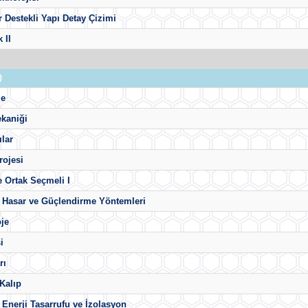
r Destekli Yapı Detay Çizimi
 II
)
me
kaniği
ılar
rojesi
e Ortak Seçmeli I
a Hasar ve Güçlendirme Yöntemleri
oje
i
rı
 Kalıp
 Enerji Tasarrufu ve İzolasyon