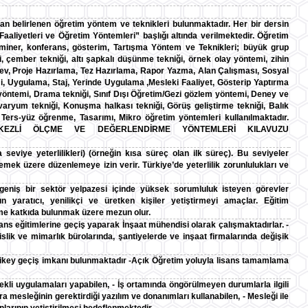
dan belirlenen öğretim yöntem ve teknikleri bulunmaktadır. Her bir dersin
liyetleri ve Öğretim Yöntemleri” başlığı altında verilmektedir. Öğretim
miner, konferans, gösterim, Tartışma Yöntem ve Teknikleri; büyük grup
ği, çember tekniği, altı şapkalı düşünme tekniği, örnek olay yöntemi, zihin
ev, Proje Hazırlama, Tez Hazırlama, Rapor Yazma, Alan Çalışması, Sosyal
i, Uygulama, Staj, Yerinde Uygulama ,Mesleki Faaliyet, Gösterip Yaptırma
yöntemi, Drama tekniği, Sınıf Dışı Öğretim/Gezi gözlem yöntemi, Deney ve
aryum tekniği, Konuşma halkası tekniği, Görüş geliştirme tekniği, Balık
, Ters-yüz öğrenme, Tasarımı, Mikro öğretim yöntemleri kullanılmaktadır.
RKEZLİ ÖLÇME VE DEĞERLENDİRME YÖNTEMLERİ KILAVUZU
a seviye yeterlilikleri) (örneğin kısa süreç olan ilk süreç). Bu seviyeler
lerlemek üzere düzenlemeye izin verir. Türkiye’de yeterlilik zorunlulukları ve
e geniş bir sektör yelpazesi içinde yüksek sorumluluk isteyen görevler
yaratıcı, yenilikçi ve üretken kişiler yetiştirmeyi amaçlar. Eğitim
ime katkıda bulunmak üzere mezun olur.
isans eğitimlerine geçiş yaparak İnşaat mühendisi olarak çalışmaktadırlar. -
k ve mimarlık bürolarında, şantiyelerde ve inşaat firmalarında değişik
e dikey geçiş imkanı bulunmaktadır -Açık Öğretim yoluyla lisans tamamlama
erekli uygulamaları yapabilen, - İş ortamında öngörülmeyen durumlarla ilgili
ra mesleğinin gerektirdiği yazılım ve donanımları kullanabilen, - Mesleği ile