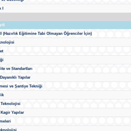
 I
ıl)
 II (Hazırlık Eğitimine Tabi Olmayan Öğrenciler İçin)
nolojisi
et
iği
ite ve Standartları
ayanıklı Yapılar
tmesi ve Şantiye Tekniği
lik
 Teknolojisi
Kagir Yapılar
meleri
knolojisi