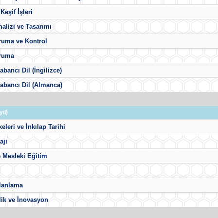
Keşif İşleri
alizi ve Tasarımı
ruma ve Kontrol
ruma
abancı Dil (İngilizce)
abancı Dil (Almanca)
ıl)
keleri ve İnkılap Tarihi
ajı
 Mesleki Eğitim
Planlama
lik ve İnovasyon