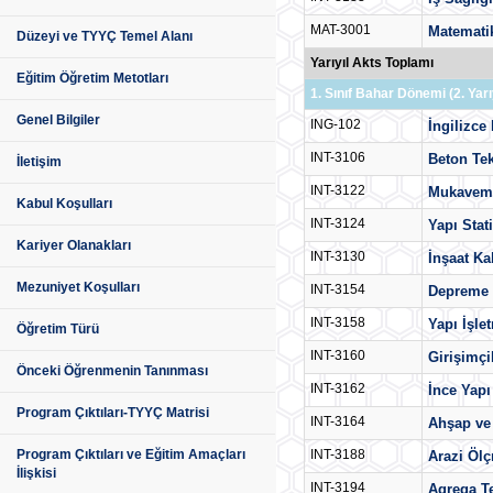
MAT-3001
Matematik
Düzeyi ve TYYÇ Temel Alanı
Yarıyıl Akts Toplamı
Eğitim Öğretim Metotları
1. Sınıf Bahar Dönemi (2. Yarıy
Genel Bilgiler
ING-102
İngilizce
INT-3106
Beton Tek
İletişim
INT-3122
Mukavem
Kabul Koşulları
INT-3124
Yapı Stat
Kariyer Olanakları
INT-3130
İnşaat Kal
Mezuniyet Koşulları
INT-3154
Depreme D
INT-3158
Yapı İşle
Öğretim Türü
INT-3160
Girişimçi
Önceki Öğrenmenin Tanınması
INT-3162
İnce Yapı
Program Çıktıları-TYYÇ Matrisi
INT-3164
Ahşap ve 
INT-3188
Program Çıktıları ve Eğitim Amaçları
Arazi Ölç
İlişkisi
INT-3194
Agrega Te