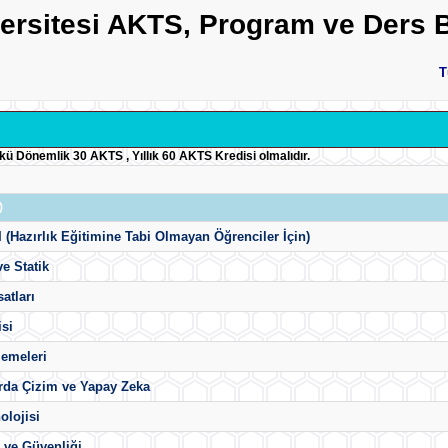
versitesi AKTS, Program ve Ders B
T
ükü Dönemlik 30 AKTS , Yıllık 60 AKTS Kredisi olmalıdır.
)
 I (Hazırlık Eğitimine Tabi Olmayan Öğrenciler İçin)
e Statik
atları
isi
zemeleri
rda Çizim ve Yapay Zeka
olojisi
ı ve Güvenliği