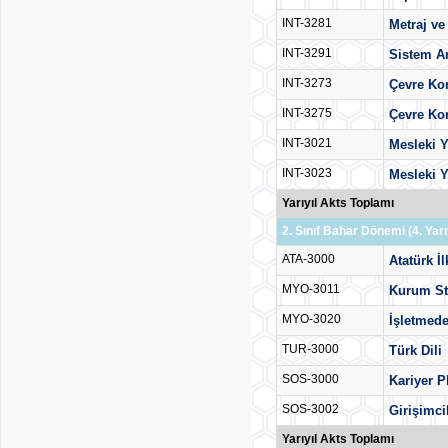
INT-3281
Metraj ve 
INT-3291
Sistem An
INT-3273
Çevre Ko
INT-3275
Çevre Ko
INT-3021
Mesleki Y
INT-3023
Mesleki Y
Yarıyıl Akts Toplamı
2. Sınıf Bahar Dönemi (4. Yarıy
ATA-3000
Atatürk İl
MYO-3011
Kurum St
MYO-3020
İşletmede
TUR-3000
Türk Dili
SOS-3000
Kariyer 
SOS-3002
Girişimci
Yarıyıl Akts Toplamı