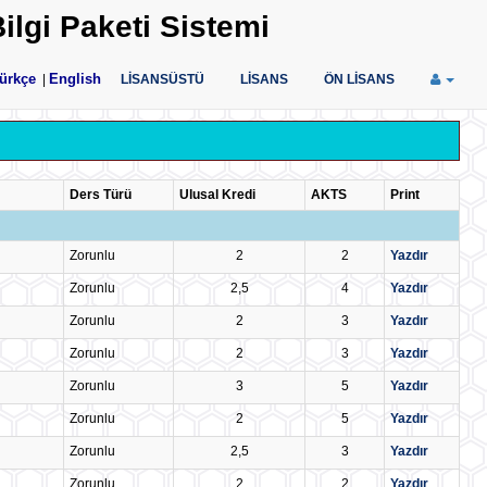
ilgi Paketi Sistemi
ürkçe
English
|
LİSANSÜSTÜ
LİSANS
ÖN LİSANS
Ders Türü
Ulusal Kredi
AKTS
Print
Zorunlu
2
2
Yazdır
Zorunlu
2,5
4
Yazdır
Zorunlu
2
3
Yazdır
Zorunlu
2
3
Yazdır
Zorunlu
3
5
Yazdır
Zorunlu
2
5
Yazdır
Zorunlu
2,5
3
Yazdır
Zorunlu
2
2
Yazdır