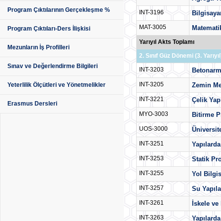
Program Çıktılarının Gerçekleşme %
INT-3196
Bilgisaya
MAT-3005
Matematik
Program Çıktıları-Ders İlişkisi
Yarıyıl Akts Toplamı
Mezunların İş Profilleri
2. Sınıf Güz Dönemi (3. Yarıyıl
Sınav ve Değerlendirme Bilgileri
INT-3203
Betonar
INT-3205
Zemin Me
Yeterlilik Ölçütleri ve Yönetmelikler
INT-3221
Çelik Yap
Erasmus Dersleri
MYO-3003
Bitirme P
UOS-3000
Üniversit
INT-3251
Yapılard
INT-3253
Statik Pr
INT-3255
Yol Bilgis
INT-3257
Su Yapıla
INT-3261
İskele ve
INT-3263
Yapılarda