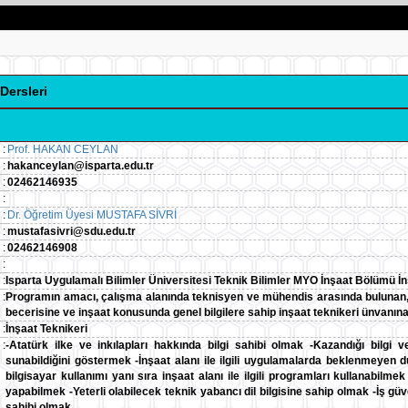
Dersleri
:
Prof. HAKAN CEYLAN
:
hakanceylan@isparta.edu.tr
:
02462146935
:
:
Dr. Öğretim Üyesi MUSTAFA SİVRİ
:
mustafasivri@sdu.edu.tr
:
02462146908
:
:
Isparta Uygulamalı Bilimler Üniversitesi Teknik Bilimler MYO İnşaat Bölümü
:
Programın amacı, çalışma alanında teknisyen ve mühendis arasında bulunan,
becerisine ve inşaat konusunda genel bilgilere sahip inşaat teknikeri ünvanına
:
İnşaat Teknikeri
:
-Atatürk ilke ve inkılapları hakkında bilgi sahibi olmak -Kazandığı bilgi 
sunabildiğini göstermek -İnşaat alanı ile ilgili uygulamalarda beklenmeyen 
bilgisayar kullanımı yanı sıra inşaat alanı ile ilgili programları kullanabilme
yapabilmek -Yeterli olabilecek teknik yabancı dil bilgisine sahip olmak -İş gü
sahibi olmak.