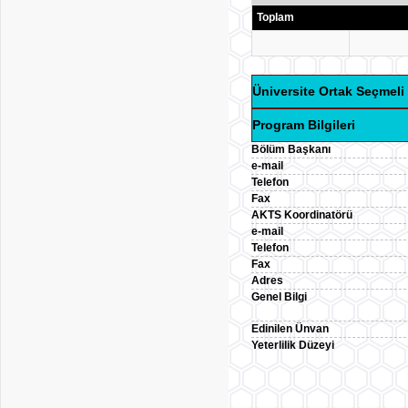
Toplam
Üniversite Ortak Seçmeli 
Program Bilgileri
Bölüm Başkanı
e-mail
Telefon
Fax
AKTS Koordinatörü
e-mail
Telefon
Fax
Adres
Genel Bilgi
Edinilen Ünvan
Yeterlilik Düzeyi