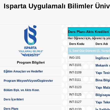
Isparta Uygulamalı Bilimler Üni
Ders Planı-Akts Kredileri
Her Öğrenci için, öğrenci iş y
Ders Kodu
Ders Adı
1. Sınıf Güz Dönemi (1. Yarıyıl
ING-101
İngilizce
Program Bilgileri
INT-3101
Mekanik v
Eğitim Amaçları ve Hedefler
INT-3109
Yapı Tesis
INT-3111
Bina Bilg
Program Misyon/Vizyon/Özgörevler
INT-3123
Yapı Mal
Bölüm Bşk. ve Akts Koor.
INT-3125
Bilgisaya
Ders İçerikleri
INT-3127
Yapı Tekn
Ders Planı
INT-3133
İş Sağlığ