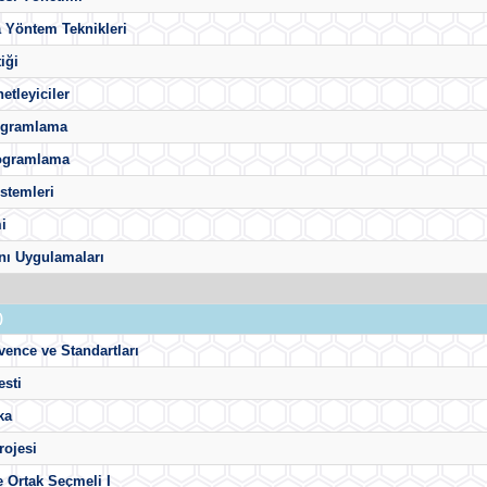
 Yöntem Teknikleri
iği
etleyiciler
ogramlama
ogramlama
istemleri
mi
nı Uygulamaları
)
vence ve Standartları
esti
ka
rojesi
e Ortak Seçmeli I