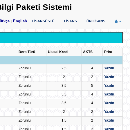
ilgi Paketi Sistemi
ürkçe
English
|
LİSANSÜSTÜ
LİSANS
ÖN LİSANS
Ders Türü
Ulusal Kredi
AKTS
Print
Zorunlu
2,5
4
Yazdır
Zorunlu
2
2
Yazdır
Zorunlu
3,5
5
Yazdır
Zorunlu
3,5
4
Yazdır
Zorunlu
3,5
4
Yazdır
Zorunlu
2
2
Yazdır
Zorunlu
1,5
2
Yazdır
Zorunlu
1,5
2
Yazdır