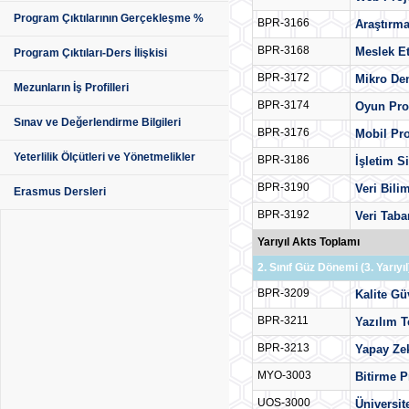
Program Çıktılarının Gerçekleşme %
BPR-3166
Araştırma
BPR-3168
Meslek Et
Program Çıktıları-Ders İlişkisi
BPR-3172
Mikro Den
Mezunların İş Profilleri
BPR-3174
Oyun Pr
Sınav ve Değerlendirme Bilgileri
BPR-3176
Mobil Pr
Yeterlilik Ölçütleri ve Yönetmelikler
BPR-3186
İşletim S
BPR-3190
Veri Bili
Erasmus Dersleri
BPR-3192
Veri Taba
Yarıyıl Akts Toplamı
2. Sınıf Güz Dönemi (3. Yarıyıl
BPR-3209
Kalite Gü
BPR-3211
Yazılım T
BPR-3213
Yapay Ze
MYO-3003
Bitirme P
UOS-3000
Üniversit