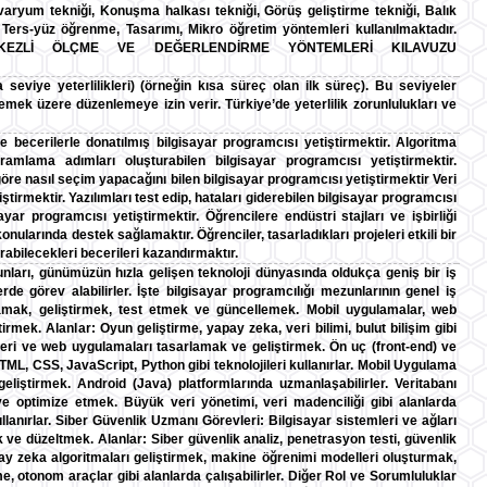
aryum tekniği, Konuşma halkası tekniği, Görüş geliştirme tekniği, Balık
, Ters-yüz öğrenme, Tasarımı, Mikro öğretim yöntemleri kullanılmaktadır.
RKEZLİ ÖLÇME VE DEĞERLENDİRME YÖNTEMLERİ KILAVUZU
a seviye yeterlilikleri) (örneğin kısa süreç olan ilk süreç). Bu seviyeler
lerlemek üzere düzenlemeye izin verir. Türkiye’de yeterlilik zorunlulukları ve
ve becerilerle donatılmış bilgisayar programcısı yetiştirmektir. Algoritma
ramlama adımları oluşturabilen bilgisayar programcısı yetiştirmektir.
göre nasıl seçim yapacağını bilen bilgisayar programcısı yetiştirmektir Veri
tirmektir. Yazılımları test edip, hataları giderebilen bilgisayar programcısı
sayar programcısı yetiştirmektir. Öğrencilere endüstri stajları ve işbirliği
nularında destek sağlamaktır. Öğrenciler, tasarladıkları projeleri etkili bir
urabilecekleri becerileri kazandırmaktır.
zunları, günümüzün hızla gelişen teknoloji dünyasında oldukça geniş bir iş
llerde görev alabilirler. İşte bilgisayar programcılığı mezunlarının genel iş
asarlamak, geliştirmek, test etmek ve güncellemek. Mobil uygulamalar, web
irmek. Alanlar: Oyun geliştirme, yapay zeka, veri bilimi, bulut bilişim gibi
iteleri ve web uygulamaları tasarlamak ve geliştirmek. Ön uç (front-end) ve
 HTML, CSS, JavaScript, Python gibi teknolojileri kullanırlar. Mobil Uygulama
r geliştirmek. Android (Java) platformlarında uzmanlaşabilirler. Veritabanı
e optimize etmek. Büyük veri yönetimi, veri madenciliği gibi alanlarda
ullanırlar. Siber Güvenlik Uzmanı Görevleri: Bilgisayar sistemleri ve ağları
k ve düzeltmek. Alanlar: Siber güvenlik analiz, penetrasyon testi, güvenlik
ay zeka algoritmaları geliştirmek, makine öğrenimi modelleri oluşturmak,
, otonom araçlar gibi alanlarda çalışabilirler. Diğer Rol ve Sorumluluklar