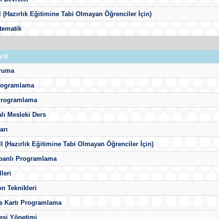
 I (Hazırlık Eğitimine Tabi Olmayan Öğrenciler İçin)
tematik
ıl)
ruma
rogramlama
 Programlama
lı Mesleki Ders
arı
 II (Hazırlık Eğitimine Tabi Olmayan Öğrenciler İçin)
banlı Programlama
leri
n Teknikleri
me Kartı Programlama
esi Yönetimi