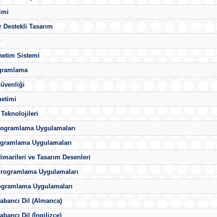
imi
r Destekli Tasarım
r
netim Sistemi
gramlama
üvenliği
netimi
 Teknolojileri
rogramlama Uygulamaları
gramlama Uygulamaları
imarileri ve Tasarım Desenleri
 Programlama Uygulamaları
ogramlama Uygulamaları
abancı Dil (Almanca)
abancı Dil (İngilizce)