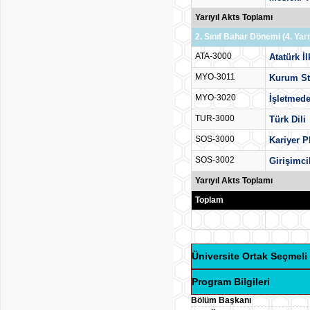
Yarıyıl Akts Toplamı
2. Sınıf Bahar Dönemi (4. Yarıy
ATA-3000
Atatürk İl
MYO-3011
Kurum St
MYO-3020
İşletmede
TUR-3000
Türk Dili
SOS-3000
Kariyer 
SOS-3002
Girişimci
Yarıyıl Akts Toplamı
Toplam
Üniversite Ortak Seçmeli 
Program Bilgileri
Bölüm Başkanı