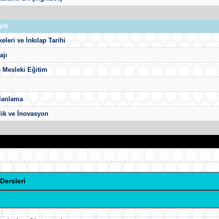
ıl)
keleri ve İnkılap Tarihi
ajı
 Mesleki Eğitim
Planlama
lik ve İnovasyon
Dersleri
: