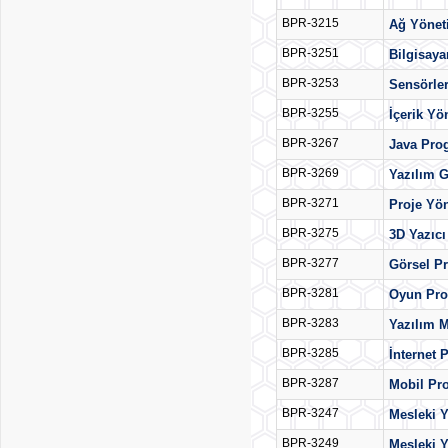
BPR-3215
Ağ Yönet
BPR-3251
Bilgisaya
BPR-3253
Sensörle
BPR-3255
İçerik Yö
BPR-3267
Java Pro
BPR-3269
Yazılım G
BPR-3271
Proje Yö
BPR-3275
3D Yazıcı
BPR-3277
Görsel P
BPR-3281
Oyun Pro
BPR-3283
Yazılım M
BPR-3285
İnternet
BPR-3287
Mobil Pr
BPR-3247
Mesleki Y
BPR-3249
Mesleki Y