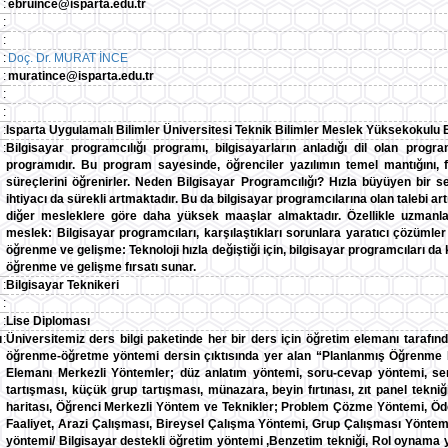
:
ebruince@isparta.edu.tr
:
:
:
Doç. Dr. MURAT İNCE
:
muratince@isparta.edu.tr
:
:
:
Isparta Uygulamalı Bilimler Üniversitesi Teknik Bilimler Meslek Yüksekokul
:
Bilgisayar programcılığı programı, bilgisayarların anladığı dil olan progra
programıdır. Bu program sayesinde, öğrenciler yazılımın temel mantığını, fa
süreçlerini öğrenirler. Neden Bilgisayar Programcılığı? Hızla büyüyen bir se
ihtiyacı da sürekli artmaktadır. Bu da bilgisayar programcılarına olan talebi a
diğer mesleklere göre daha yüksek maaşlar almaktadır. Özellikle uzmanlaştık
meslek: Bilgisayar programcıları, karşılaştıkları sorunlara yaratıcı çözümler
öğrenme ve gelişme: Teknoloji hızla değiştiği için, bilgisayar programcıları da
öğrenme ve gelişme fırsatı sunar.
:
Bilgisayar Teknikeri
:
:
Lise Diploması
ı
:
Üniversitemiz ders bilgi paketinde her bir ders için öğretim elemanı tarafın
öğrenme-öğretme yöntemi dersin çıktısında yer alan “Planlanmış Öğrenme Faa
Elemanı Merkezli Yöntemler; düz anlatım yöntemi, soru-cevap yöntemi, se
tartışması, küçük grup tartışması, münazara, beyin fırtınası, zıt panel tekni
haritası, Öğrenci Merkezli Yöntem ve Teknikler; Problem Çözme Yöntemi, Öd
Faaliyet, Arazi Çalışması, Bireysel Çalışma Yöntemi, Grup Çalışması Yöntem
yöntemi/ Bilgisayar destekli öğretim yöntemi ,Benzetim tekniği, Rol oynama 