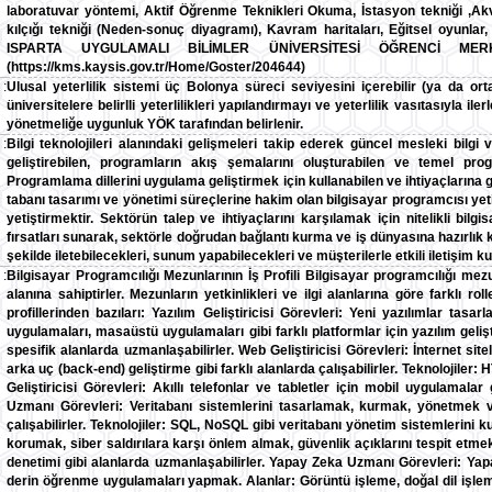
laboratuvar yöntemi, Aktif Öğrenme Teknikleri Okuma, İstasyon tekniği ,Akv
kılçığı tekniği (Neden-sonuç diyagramı), Kavram haritaları, Eğitsel oyunlar
ISPARTA UYGULAMALI BİLİMLER ÜNİVERSİTESİ ÖĞRENCİ ME
(https://kms.kaysis.gov.tr/Home/Goster/204644)
:
Ulusal yeterlilik sistemi üç Bolonya süreci seviyesini içerebilir (ya da ort
üniversitelere belirlli yeterlilikleri yapılandırmayı ve yeterlilik vasıtasıyla i
yönetmeliğe uygunluk YÖK tarafından belirlenir.
:
Bilgi teknolojileri alanındaki gelişmeleri takip ederek güncel mesleki bilgi 
geliştirebilen, programların akış şemalarını oluşturabilen ve temel prog
Programlama dillerini uygulama geliştirmek için kullanabilen ve ihtiyaçlarına 
tabanı tasarımı ve yönetimi süreçlerine hakim olan bilgisayar programcısı yetiş
yetiştirmektir. Sektörün talep ve ihtiyaçlarını karşılamak için nitelikli bilgi
fırsatları sunarak, sektörle doğrudan bağlantı kurma ve iş dünyasına hazırlık ko
şekilde iletebilecekleri, sunum yapabilecekleri ve müşterilerle etkili iletişim k
:
Bilgisayar Programcılığı Mezunlarının İş Profili Bilgisayar programcılığı me
alanına sahiptirler. Mezunların yetkinlikleri ve ilgi alanlarına göre farklı ro
profillerinden bazıları: Yazılım Geliştiricisi Görevleri: Yeni yazılımlar t
uygulamaları, masaüstü uygulamaları gibi farklı platformlar için yazılım gelişt
spesifik alanlarda uzmanlaşabilirler. Web Geliştiricisi Görevleri: İnternet s
arka uç (back-end) geliştirme gibi farklı alanlarda çalışabilirler. Teknolojiler:
Geliştiricisi Görevleri: Akıllı telefonlar ve tabletler için mobil uygulamala
Uzmanı Görevleri: Veritabanı sistemlerini tasarlamak, kurmak, yönetmek v
çalışabilirler. Teknolojiler: SQL, NoSQL gibi veritabanı yönetim sistemlerini k
korumak, siber saldırılara karşı önlem almak, güvenlik açıklarını tespit etme
denetimi gibi alanlarda uzmanlaşabilirler. Yapay Zeka Uzmanı Görevleri: Yap
derin öğrenme uygulamaları yapmak. Alanlar: Görüntü işleme, doğal dil işleme