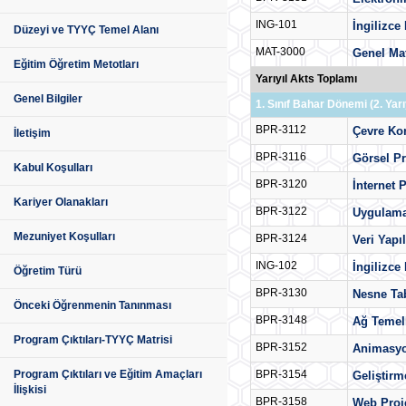
ING-101
İngilizce
Düzeyi ve TYYÇ Temel Alanı
MAT-3000
Genel Ma
Eğitim Öğretim Metotları
Yarıyıl Akts Toplamı
Genel Bilgiler
1. Sınıf Bahar Dönemi (2. Yarıy
BPR-3112
Çevre Ko
İletişim
BPR-3116
Görsel P
Kabul Koşulları
BPR-3120
İnternet
Kariyer Olanakları
BPR-3122
Uygulama
Mezuniyet Koşulları
BPR-3124
Veri Yapıl
ING-102
İngilizce
Öğretim Türü
BPR-3130
Nesne Ta
Önceki Öğrenmenin Tanınması
BPR-3148
Ağ Temell
Program Çıktıları-TYYÇ Matrisi
BPR-3152
Animasyo
BPR-3154
Program Çıktıları ve Eğitim Amaçları
Geliştir
İlişkisi
BPR-3158
Web Proj