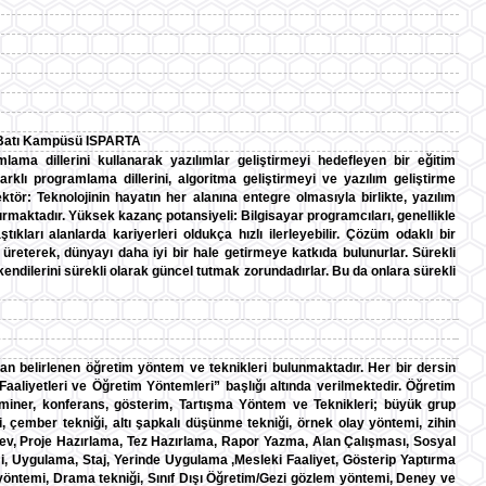
u Batı Kampüsü ISPARTA
mlama dillerini kullanarak yazılımlar geliştirmeyi hedefleyen bir eğitim
rklı programlama dillerini, algoritma geliştirmeyi ve yazılım geliştirme
ktör: Teknolojinin hayatın her alanına entegre olmasıyla birlikte, yazılım
rtırmaktadır. Yüksek kazanç potansiyeli: Bilgisayar programcıları, genellikle
ları alanlarda kariyerleri oldukça hızlı ilerleyebilir. Çözüm odaklı bir
 üreterek, dünyayı daha iyi bir hale getirmeye katkıda bulunurlar. Sürekli
 kendilerini sürekli olarak güncel tutmak zorundadırlar. Bu da onlara sürekli
dan belirlenen öğretim yöntem ve teknikleri bulunmaktadır. Her bir dersin
liyetleri ve Öğretim Yöntemleri” başlığı altında verilmektedir. Öğretim
miner, konferans, gösterim, Tartışma Yöntem ve Teknikleri; büyük grup
ği, çember tekniği, altı şapkalı düşünme tekniği, örnek olay yöntemi, zihin
ev, Proje Hazırlama, Tez Hazırlama, Rapor Yazma, Alan Çalışması, Sosyal
i, Uygulama, Staj, Yerinde Uygulama ,Mesleki Faaliyet, Gösterip Yaptırma
yöntemi, Drama tekniği, Sınıf Dışı Öğretim/Gezi gözlem yöntemi, Deney ve