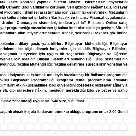
ak, kalite kontrolü yapmak. Sistem Analisti: İşletmelerin ihtiyaçlarını
ği Uzmanı: Bilgi varlıklarını korumak, veri gizliliğini sağlamak. Bilgisayar
 Programcı: Bilimsel araştırmalar için yazılımlar geliştirmek. Mezunların
n şirketleri, internet şirketleri Bankacılık ve finans: Finansal uygulamalar,
i Üretim: Otomasyon sistemleri, endüstriyel IoT E-ticaret: Online satış
sayar programcılığı mezunlarının iş bulma imkanları oldukça geniştir. Sürekli
 uzmanlara olan ihtiyaç artmaktadır. Ancak, sektördeki rekabet göz önüne
lümlere dikey geçiş yapabilirler: Bilgisayar Mühendisliği: Bilgisayar
erinlemesine bilgi edinmek isteyenler için idealdir. Bilgisayar Bilimleri:
zmanlaşmak isteyenler için uygun bir seçenektir. Bilgisayar ve Öğretim
eyenler için idealdir. Bilişim Sistemleri Mühendisliği: Bilgi sistemlerinin
uygundur. Yazılım Mühendisliği: Yazılım geliştirme süreçlerinin yönetimi ve
rsonel ihtiyacını karşılamak amacıyla hazırlanmış bir önlisans programıdır.
kokulu Bilgisayar Programcılığı Programı temel programlama adımları
ımlarını etkin kullanabilme, bilgi güvenliğini gözeterek bilgisayar ağlarıyla
 vb. gibi süreçlere hâkim, mesleğin gerektirdiği bilgi ve beceriye sahip
 Sınav Yönetmeliği uygulanır. %40 vize, %60 final
 başarılı olmak koşulu ile devam etmekte olduğu programı en az 2.00 Genel