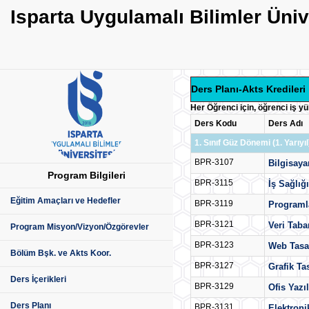
Isparta Uygulamalı Bilimler Üni
Ders Planı-Akts Kredileri
Her Öğrenci için, öğrenci iş y
Ders Kodu
Ders Adı
1. Sınıf Güz Dönemi (1. Yarıyıl
BPR-3107
Bilgisay
Program Bilgileri
BPR-3115
İş Sağlığ
Eğitim Amaçları ve Hedefler
BPR-3119
Programl
BPR-3121
Veri Taba
Program Misyon/Vizyon/Özgörevler
BPR-3123
Web Tasa
Bölüm Bşk. ve Akts Koor.
BPR-3127
Grafik Ta
Ders İçerikleri
BPR-3129
Ofis Yazı
Ders Planı
BPR-3131
Elektroni