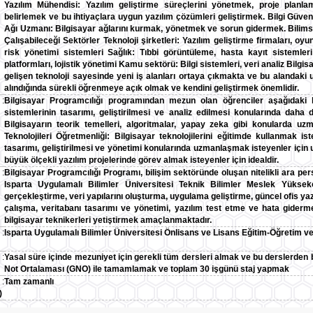
Yazılım Mühendisi: Yazılım geliştirme süreçlerini yönetmek, proje planlam
belirlemek ve bu ihtiyaçlara uygun yazılım çözümleri geliştirmek. Bilgi Güvenli
Ağı Uzmanı: Bilgisayar ağlarını kurmak, yönetmek ve sorun gidermek. Bilimsel
Çalışabileceği Sektörler Teknoloji şirketleri: Yazılım geliştirme firmaları, oyu
risk yönetimi sistemleri Sağlık: Tıbbi görüntüleme, hasta kayıt sistemler
platformları, lojistik yönetimi Kamu sektörü: Bilgi sistemleri, veri analiz Bilgi
gelişen teknoloji sayesinde yeni iş alanları ortaya çıkmakta ve bu alandaki
alındığında sürekli öğrenmeye açık olmak ve kendini geliştirmek önemlidir.
:
Bilgisayar Programcılığı programından mezun olan öğrenciler aşağıdaki bö
sistemlerinin tasarımı, geliştirilmesi ve analiz edilmesi konularında daha d
Bilgisayarın teorik temelleri, algoritmalar, yapay zeka gibi konularda u
Teknolojileri Öğretmenliği: Bilgisayar teknolojilerini eğitimde kullanmak ist
tasarımı, geliştirilmesi ve yönetimi konularında uzmanlaşmak isteyenler için 
büyük ölçekli yazılım projelerinde görev almak isteyenler için idealdir.
:
Bilgisayar Programcılığı Programı, bilişim sektöründe oluşan nitelikli ara pe
Isparta Uygulamalı Bilimler Üniversitesi Teknik Bilimler Meslek Yükse
gerçekleştirme, veri yapılarını oluşturma, uygulama geliştirme, güncel ofis yazıl
çalışma, veritabanı tasarımı ve yönetimi, yazılım test etme ve hata giderme
bilgisayar teknikerleri yetiştirmek amaçlanmaktadır.
:
Isparta Uygulamalı Bilimler Üniversitesi Önlisans ve Lisans Eğitim-Öğretim ve
:
Yasal süre içinde mezuniyet için gerekli tüm dersleri almak ve bu derslerden
Not Ortalaması (GNO) ile tamamlamak ve toplam 30 işgünü staj yapmak
:
Tam zamanlı
)