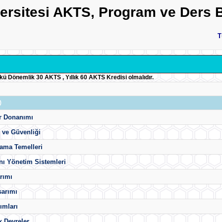
versitesi AKTS, Program ve Ders B
T
ükü Dönemlik 30 AKTS , Yıllık 60 AKTS Kredisi olmalıdır.
)
ar Donanımı
ı ve Güvenliği
ama Temelleri
nı Yönetim Sistemleri
rımı
sarımı
lımları
k Devreler