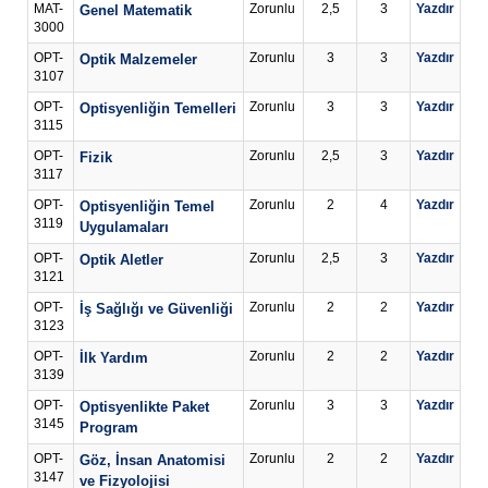
MAT-
Zorunlu
2,5
3
Yazdır
Genel Matematik
3000
OPT-
Zorunlu
3
3
Yazdır
Optik Malzemeler
3107
OPT-
Zorunlu
3
3
Yazdır
Optisyenliğin Temelleri
3115
OPT-
Zorunlu
2,5
3
Yazdır
Fizik
3117
OPT-
Zorunlu
2
4
Yazdır
Optisyenliğin Temel
3119
Uygulamaları
OPT-
Zorunlu
2,5
3
Yazdır
Optik Aletler
3121
OPT-
Zorunlu
2
2
Yazdır
İş Sağlığı ve Güvenliği
3123
OPT-
Zorunlu
2
2
Yazdır
İlk Yardım
3139
OPT-
Zorunlu
3
3
Yazdır
Optisyenlikte Paket
3145
Program
OPT-
Zorunlu
2
2
Yazdır
Göz, İnsan Anatomisi
3147
ve Fizyolojisi