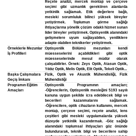
Reçete analizi, mercek montajı ve çerçeve
seçimi gibi uzmanlık gerektiren alanlarda
yetkinlik sağlamak. Etik değerlere bağlı,
mesleki sorumluluk bilinci yüksek bireyler
yetiştirmek. Toplumun görme sağlığı
ihtiyaçlarına yönelik çözüm odaklı hizmet sunan
lider bireyler yetiştirmek. Optisyenlik alanındaki
gelişmelere uyum sağlayabilen, yeniliklere
adapte olabilen teknikerler yetiştirmek.
Örneklerle Mezunlar
:
Optisyenlik Bölümü mezunları kendi
İş Profilleri
müesseselerini açabildikleri gibi optik
müesseselerinde mesul müdür olarak
çalışabilirler. Örnek: Zeys Optik, Atasun Optik,
Yıldız Optik, Melis Optik, Elit Optik, Tekeli Optik...
Başka Çalışmalara
:
Fizik, Optik ve Akustik Mühendisliği, Fizik
Geçiş İmkanı
Mühendisliği
Programın Eğitim
:
Optisyenlik Programının amaçları;
Amaçları
-Öğrencilerin, Optisyenlik mesleğini 5193 sayılı
kanuna uygun şekilde icra edebilecek bilgi ve
becerileri kazanmalarını sağlamak.
-Öğrencilere, optik cihazların kullanımı, mercek
montajı, çerçeve seçimi, reçete analizi, lens
çeşitleri gibi mesleki uygulamalarda yüksek
düzeyde yetkinlik kazandırmak. -Göz sağlığı
alanındaki toplumsal ihtiyaçları göz önünde
bulundurarak, teknik bilgi ve becerilere sahip