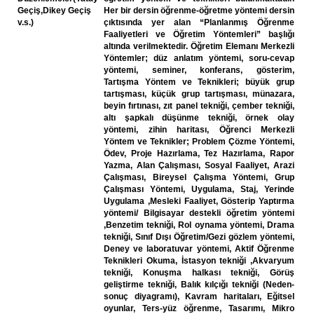
Geçiş,Dikey Geçiş
Her bir dersin öğrenme-öğretme yöntemi dersin
v.s.)
çıktısında yer alan “Planlanmış Öğrenme
Faaliyetleri ve Öğretim Yöntemleri” başlığı
altında verilmektedir. Öğretim Elemanı Merkezli
Yöntemler; düz anlatım yöntemi, soru-cevap
yöntemi, seminer, konferans, gösterim,
Tartışma Yöntem ve Teknikleri; büyük grup
tartışması, küçük grup tartışması, münazara,
beyin fırtınası, zıt panel tekniği, çember tekniği,
altı şapkalı düşünme tekniği, örnek olay
yöntemi, zihin haritası, Öğrenci Merkezli
Yöntem ve Teknikler; Problem Çözme Yöntemi,
Ödev, Proje Hazırlama, Tez Hazırlama, Rapor
Yazma, Alan Çalışması, Sosyal Faaliyet, Arazi
Çalışması, Bireysel Çalışma Yöntemi, Grup
Çalışması Yöntemi, Uygulama, Staj, Yerinde
Uygulama ,Mesleki Faaliyet, Gösterip Yaptırma
yöntemi/ Bilgisayar destekli öğretim yöntemi
,Benzetim tekniği, Rol oynama yöntemi, Drama
tekniği, Sınıf Dışı Öğretim/Gezi gözlem yöntemi,
Deney ve laboratuvar yöntemi, Aktif Öğrenme
Teknikleri Okuma, İstasyon tekniği ,Akvaryum
tekniği, Konuşma halkası tekniği, Görüş
geliştirme tekniği, Balık kılçığı tekniği (Neden-
sonuç diyagramı), Kavram haritaları, Eğitsel
oyunlar, Ters-yüz öğrenme, Tasarımı, Mikro