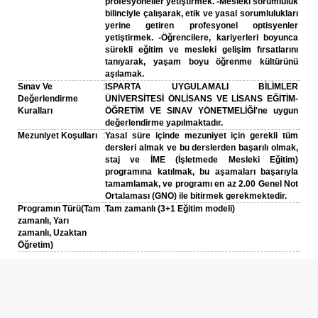
profesyoneller yetiştirmek. -Mesleki sorumluluk
bilinciyle çalışarak, etik ve yasal sorumlulukları
yerine getiren profesyonel optisyenler
yetiştirmek. -Öğrencilere, kariyerleri boyunca
sürekli eğitim ve mesleki gelişim fırsatlarını
tanıyarak, yaşam boyu öğrenme kültürünü
aşılamak.
Sınav Ve
:
ISPARTA UYGULAMALI BİLİMLER
Değerlendirme
ÜNİVERSİTESİ ÖNLİSANS VE LİSANS EĞİTİM-
Kuralları
ÖĞRETİM VE SINAV YÖNETMELİĞİ'ne uygun
değerlendirme yapılmaktadır.
Mezuniyet Koşulları
:
Yasal süre içinde mezuniyet için gerekli tüm
dersleri almak ve bu derslerden başarılı olmak,
staj ve İME (İşletmede Mesleki Eğitim)
programına katılmak, bu aşamaları başarıyla
tamamlamak, ve programı en az 2.00 Genel Not
Ortalaması (GNO) ile bitirmek gerekmektedir.
Programın Türü(Tam
:
Tam zamanlı (3+1 Eğitim modeli)
zamanlı, Yarı
zamanlı, Uzaktan
Öğretim)