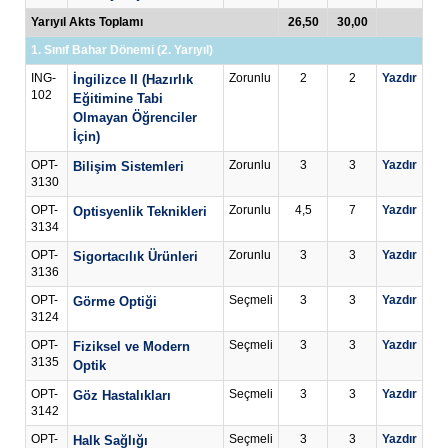
Yarıyıl Akts Toplamı
26,50
30,00
1. Sınıf Bahar Dönemi (2. Yarıyıl)
ING-
Zorunlu
2
2
Yazdır
İngilizce II (Hazırlık
102
Eğitimine Tabi
Olmayan Öğrenciler
İçin)
OPT-
Zorunlu
3
3
Yazdır
Bilişim Sistemleri
3130
OPT-
Zorunlu
4,5
7
Yazdır
Optisyenlik Teknikleri
3134
OPT-
Zorunlu
3
3
Yazdır
Sigortacılık Ürünleri
3136
OPT-
Seçmeli
3
3
Yazdır
Görme Optiği
3124
OPT-
Seçmeli
3
3
Yazdır
Fiziksel ve Modern
3135
Optik
OPT-
Seçmeli
3
3
Yazdır
Göz Hastalıkları
3142
OPT-
Seçmeli
3
3
Yazdır
Halk Sağlığı