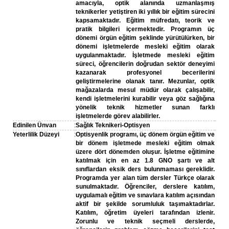
amacıyla, optik alanında uzmanlaşmış
teknikerler yetiştiren iki yıllık bir eğitim sürecini
kapsamaktadır. Eğitim müfredatı, teorik ve
pratik bilgileri içermektedir. Programın üç
dönemi örgün eğitim şeklinde yürütülürken, bir
dönemi işletmelerde mesleki eğitim olarak
uygulanmaktadır. İşletmede mesleki eğitim
süreci, öğrencilerin doğrudan sektör deneyimi
kazanarak profesyonel becerilerini
geliştirmelerine olanak tanır. Mezunlar, optik
mağazalarda mesul müdür olarak çalışabilir,
kendi işletmelerini kurabilir veya göz sağlığına
yönelik teknik hizmetler sunan farklı
işletmelerde görev alabilirler.
Edinilen Ünvan
:
Sağlık Teknikeri-Optisyen
Yeterlilik Düzeyi
:
Optisyenlik programı, üç dönem örgün eğitim ve
bir dönem işletmede mesleki eğitim olmak
üzere dört dönemden oluşur. İşletme eğitimine
katılmak için en az 1.8 GNO şartı ve alt
sınıflardan eksik ders bulunmaması gereklidir.
Programda yer alan tüm dersler Türkçe olarak
sunulmaktadır. Öğrenciler, derslere katılım,
uygulamalı eğitim ve sınavlara katılım açısından
aktif bir şekilde sorumluluk taşımaktadırlar.
Katılım, öğretim üyeleri tarafından izlenir.
Zorunlu ve teknik seçmeli derslerde,