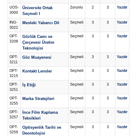
UOS-
Zorunlu
2
3
Yazdır
Üniversite Ortak
3000
Seçmeli I
ING-
Seçmeli
3
3
Yazdır
Mesleki Yabancı Dil
3022
OPT-
Seçmeli
3
3
Yazdır
Gözlük Camı ve
3208
Çerçevesi Üretim
Teknolojisi
OPT-
Seçmeli
3
3
Yazdır
Göz Muayenesi
3211
OPT-
Seçmeli
3
3
Yazdır
Kontakt Lensler
3215
OPT-
Seçmeli
3
3
Yazdır
İş Etiği
3251
OPT-
Seçmeli
3
3
Yazdır
Marka Stratejileri
3255
OPT-
Seçmeli
3
3
Yazdır
İnce Film Kaplama
3257
Teknikleri
OPT-
Seçmeli
3
3
Yazdır
Optisyenlik Tarihi ve
3259
Deontolojisi