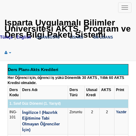
Menü
Isparta Uygulamalı Bilimler
Üniversitesi AKTS, Program ve
Ders Bilgi Paketi Sistemi
Türkçe
English
|
LİSANSÜSTÜ
LİSANS
ÖN LİSANS
Ders Planı-Akts Kredileri
Her Öğrenci için, öğrenci iş yükü Dönemlik 30 AKTS , Yıllık 60 AKTS
Kredisi olmalıdır.
Ders
Ders Adı
Ders
Ulusal
AKTS
Print
Kodu
Türü
Kredi
1. Sınıf Güz Dönemi (1. Yarıyıl)
ING-
Zorunlu
2
2
Yazdır
İngilizce I (Hazırlık
101
Eğitimine Tabi
Olmayan Öğrenciler
İçin)