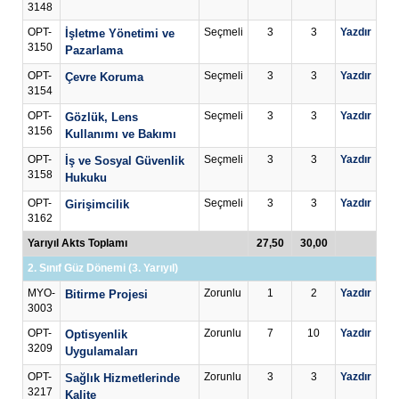
3148
OPT-
Seçmeli
3
3
Yazdır
İşletme Yönetimi ve
3150
Pazarlama
OPT-
Seçmeli
3
3
Yazdır
Çevre Koruma
3154
OPT-
Seçmeli
3
3
Yazdır
Gözlük, Lens
3156
Kullanımı ve Bakımı
OPT-
Seçmeli
3
3
Yazdır
İş ve Sosyal Güvenlik
3158
Hukuku
OPT-
Seçmeli
3
3
Yazdır
Girişimcilik
3162
Yarıyıl Akts Toplamı
27,50
30,00
2. Sınıf Güz Dönemi (3. Yarıyıl)
MYO-
Zorunlu
1
2
Yazdır
Bitirme Projesi
3003
OPT-
Zorunlu
7
10
Yazdır
Optisyenlik
3209
Uygulamaları
OPT-
Zorunlu
3
3
Yazdır
Sağlık Hizmetlerinde
3217
Kalite