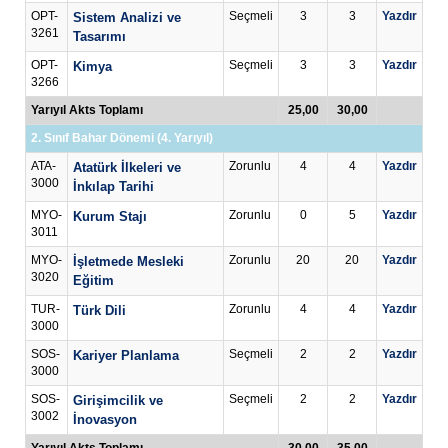
OPT-
Seçmeli
3
3
Yazdır
Sistem Analizi ve
3261
Tasarımı
OPT-
Seçmeli
3
3
Yazdır
Kimya
3266
Yarıyıl Akts Toplamı
25,00
30,00
2. Sınıf Bahar Dönemi (4. Yarıyıl)
ATA-
Zorunlu
4
4
Yazdır
Atatürk İlkeleri ve
3000
İnkılap Tarihi
MYO-
Zorunlu
0
5
Yazdır
Kurum Stajı
3011
MYO-
Zorunlu
20
20
Yazdır
İşletmede Mesleki
3020
Eğitim
TUR-
Zorunlu
4
4
Yazdır
Türk Dili
3000
SOS-
Seçmeli
2
2
Yazdır
Kariyer Planlama
3000
SOS-
Seçmeli
2
2
Yazdır
Girişimcilik ve
3002
İnovasyon