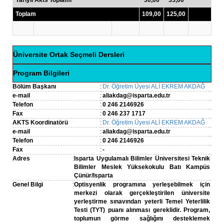
Yarıyıl Akts Toplamı
30,00
35,00
Toplam
109,00
125,00
Üniversite Ortak Seçmeli Dersleri
Program Bilgileri
Bölüm Başkanı
:
Dr. Öğretim Üyesi ALİ EKREM AKDAĞ
e-mail
:
aliakdag@isparta.edu.tr
Telefon
:
0 246 2146926
Fax
:
0 246 237 1717
AKTS Koordinatörü
:
Dr. Öğretim Üyesi ALİ EKREM AKDAĞ
e-mail
:
aliakdag@isparta.edu.tr
Telefon
:
0 246 2146926
Fax
:
-
Adres
:
Isparta Uygulamalı Bilimler Üniversitesi Teknik
Bilimler Meslek Yüksekokulu Batı Kampüs
Çünür/Isparta
Genel Bilgi
:
Optisyenlik programına yerleşebilmek için
merkezi olarak gerçekleştirilen üniversite
yerleştirme sınavından yeterli Temel Yeterlilik
Testi (TYT) puanı alınması gereklidir. Program,
toplumun görme sağlığını desteklemek