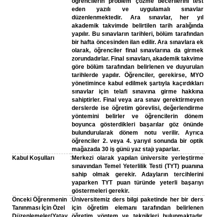
öğrencilerin problem çözme becerilerini test
eden yazılı ve uygulamalı sınavlar
düzenlenmektedir. Ara sınavlar, her yıl
akademik takvimde belirtilen tarih aralığında
yapılır. Bu sınavların tarihleri, bölüm tarafından
bir hafta öncesinden ilan edilir. Ara sınavlara ek
olarak, öğrenciler final sınavlarına da girmek
zorundadırlar. Final sınavları, akademik takvime
göre bölüm tarafından belirlenen ve duyurulan
tarihlerde yapılır. Öğrenciler, gerekirse, MYO
yönetimince kabul edilmek şartıyla kaçırdıkları
sınavlar için telafi sınavına girme hakkına
sahiptirler. Final veya ara sınav gerektirmeyen
derslerde ise öğretim görevlisi, değerlendirme
yöntemini belirler ve öğrencilerin dönem
boyunca gösterdikleri başarılar göz önünde
bulundurularak dönem notu verilir. Ayrıca
öğrenciler 2. veya 4. yarıyıl sonunda bir optik
mağazada 30 iş günü yaz stajı yaparlar.
Kabul Koşulları
:
Merkezi olarak yapılan üniversite yerleştirme
sınavından Temel Yeterlilik Testi (TYT) puanına
sahip olmak gerekir. Adayların tercihlerini
yaparken TYT puan türünde yeterli başarıyı
göstermeleri gerekir.
Önceki Öğrenmenin
:
Üniversitemiz ders bilgi paketinde her bir ders
Tanınması İçin Özel
için öğretim elemanı tarafından belirlenen
Düzenlemeler(Yatay
öğretim yöntem ve teknikleri bulunmaktadır.