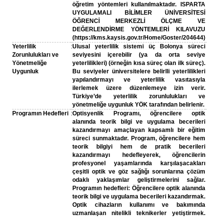
öğretim yöntemleri kullanılmaktadır. ISPARTA
UYGULAMALI BİLİMLER ÜNİVERSİTESİ
ÖĞRENCİ MERKEZLİ ÖLÇME VE
DEĞERLENDİRME YÖNTEMLERİ KILAVUZU
(https://kms.kaysis.gov.tr/Home/Goster/204644)
Yeterlilik
:
Ulusal yeterlilik sistemi üç Bolonya süreci
Zorunlulukları ve
seviyesini içerebilir (ya da orta seviye
Yönetmeliğe
yeterlilikleri) (örneğin kısa süreç olan ilk süreç).
Uygunluk
Bu seviyeler üniversitelere belirlli yeterlilikleri
yapılandırmayı ve yeterlilik vasıtasıyla
ilerlemek üzere düzenlemeye izin verir.
Türkiye’de yeterlilik zorunlulukları ve
yönetmeliğe uygunluk YÖK tarafından belirlenir.
Programın Hedefleri
:
Optisyenlik Programı, öğrencilere optik
alanında teorik bilgi ve uygulama becerileri
kazandırmayı amaçlayan kapsamlı bir eğitim
süreci sunmaktadır. Program, öğrencilere hem
teorik bilgiyi hem de pratik becerileri
kazandırmayı hedefleyerek, öğrencilerin
profesyonel yaşamlarında karşılaşacakları
çeşitli optik ve göz sağlığı sorunlarına çözüm
odaklı yaklaşımlar geliştirmelerini sağlar.
Programın hedefleri: Öğrencilere optik alanında
teorik bilgi ve uygulama becerileri kazandırmak.
Optik cihazların kullanımı ve bakımında
uzmanlaşan nitelikli teknikerler yetiştirmek.