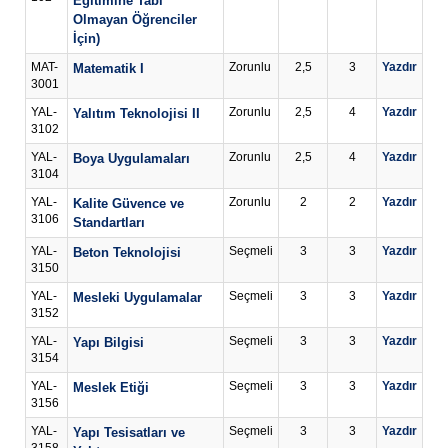
Eğitimine Tabi
Olmayan Öğrenciler
İçin)
MAT-
Zorunlu
2,5
3
Yazdır
Matematik I
3001
YAL-
Zorunlu
2,5
4
Yazdır
Yalıtım Teknolojisi II
3102
YAL-
Zorunlu
2,5
4
Yazdır
Boya Uygulamaları
3104
YAL-
Zorunlu
2
2
Yazdır
Kalite Güvence ve
3106
Standartları
YAL-
Seçmeli
3
3
Yazdır
Beton Teknolojisi
3150
YAL-
Seçmeli
3
3
Yazdır
Mesleki Uygulamalar
3152
YAL-
Seçmeli
3
3
Yazdır
Yapı Bilgisi
3154
YAL-
Seçmeli
3
3
Yazdır
Meslek Etiği
3156
YAL-
Seçmeli
3
3
Yazdır
Yapı Tesisatları ve