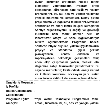
uygun çözümler üretebilen nitelikli teknik
elemanlar yetiştirmektir. Program profili
kapsamında öğrenciler; Yapı fiziği ve yalıtım
prensiplerini, Isı, su, ses ve yangın yalıtımına
yönelik malzeme ve sistemleri, Detay çizimi,
proje okuma ve uygulama tekniklerini, Mevzuat,
standartlar ve enerji kimlik belgesi süreçlerini,
Şantiye organizasyonu, iş sağlığı ve güvenliği
kurallarını hem teorik dersler hem de
laboratuvar, atölye ve saha uygulamalarıyla
birlikte öğrenmektedir. Programın hedefi;
sektörde ihtiyaç duyulan, yalıtım uygulamalarını
projeye ve standarda uygun şekilde
planlayabilen, kontrol edebilen ve
raporlayabilen, teknolojik gelişmeleri takip
eden, ekip çalışmasına yatkın, mesleki etik
değerlere sahip teknikerler yetiştirmektir. Bu
sayede mezunların; kalite odaklı, enerji verimli
ve kullanıcı konforunu önceleyen yapı üretim
süreçlerinde aktif rol alması amaçlanmaktadır.
Örneklerle Mezunlar
:
İş Profilleri
Başka Çalışmalara
:
Geçiş İmkanı
Programın Eğitim
:
Yapı Yalıtım Teknolojisi Programının temel
Amaçları
amacı, binalarda ısı, su, ses ve yangın yalıtımı