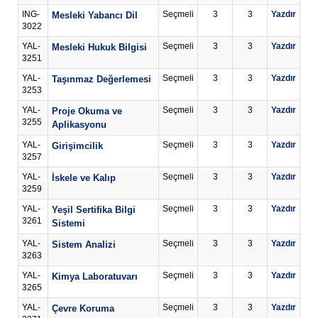
ING-
Seçmeli
3
3
Yazdır
Mesleki Yabancı Dil
3022
YAL-
Seçmeli
3
3
Yazdır
Mesleki Hukuk Bilgisi
3251
YAL-
Seçmeli
3
3
Yazdır
Taşınmaz Değerlemesi
3253
YAL-
Seçmeli
3
3
Yazdır
Proje Okuma ve
3255
Aplikasyonu
YAL-
Seçmeli
3
3
Yazdır
Girişimcilik
3257
YAL-
Seçmeli
3
3
Yazdır
İskele ve Kalıp
3259
YAL-
Seçmeli
3
3
Yazdır
Yeşil Sertifika Bilgi
3261
Sistemi
YAL-
Seçmeli
3
3
Yazdır
Sistem Analizi
3263
YAL-
Seçmeli
3
3
Yazdır
Kimya Laboratuvarı
3265
YAL-
Seçmeli
3
3
Yazdır
Çevre Koruma