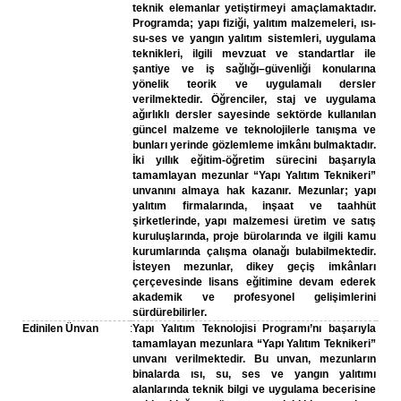
teknik elemanlar yetiştirmeyi amaçlamaktadır.
Programda; yapı fiziği, yalıtım malzemeleri, ısı-
su-ses ve yangın yalıtım sistemleri, uygulama
teknikleri, ilgili mevzuat ve standartlar ile
şantiye ve iş sağlığı–güvenliği konularına
yönelik teorik ve uygulamalı dersler
verilmektedir. Öğrenciler, staj ve uygulama
ağırlıklı dersler sayesinde sektörde kullanılan
güncel malzeme ve teknolojilerle tanışma ve
bunları yerinde gözlemleme imkânı bulmaktadır.
İki yıllık eğitim-öğretim sürecini başarıyla
tamamlayan mezunlar “Yapı Yalıtım Teknikeri”
unvanını almaya hak kazanır. Mezunlar; yapı
yalıtım firmalarında, inşaat ve taahhüt
şirketlerinde, yapı malzemesi üretim ve satış
kuruluşlarında, proje bürolarında ve ilgili kamu
kurumlarında çalışma olanağı bulabilmektedir.
İsteyen mezunlar, dikey geçiş imkânları
çerçevesinde lisans eğitimine devam ederek
akademik ve profesyonel gelişimlerini
sürdürebilirler.
Edinilen Ünvan
:
Yapı Yalıtım Teknolojisi Programı’nı başarıyla
tamamlayan mezunlara “Yapı Yalıtım Teknikeri”
unvanı verilmektedir. Bu unvan, mezunların
binalarda ısı, su, ses ve yangın yalıtımı
alanlarında teknik bilgi ve uygulama becerisine