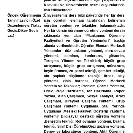
puanlar ve başvuru takvimi, ilgili yıl için ÖSYM
Kılavuzu ve üniversitenin resmi duyurularında
ilan edilmektedir.
Önceki Öğrenmenin
:
Üniversitemiz ders bilgi paketinde her bir ders
Tanınması İçin Özel
için öğretim elemanı tarafından belirlenen
Düzenlemeler(Yatay
öğretim yöntem ve teknikleri bulunmaktadır.
Geçiş,Dikey Geçiş
Her bir dersin öğrenme-öğretme yöntemi dersin
v.s.)
çıktısında yer alan “Planlanmış Öğrenme
Faaliyetleri ve Öğretim Yöntemleri” başlığı
altında verilmektedir. Öğretim Elemanı Merkezli
Yöntemler; düz anlatım yöntemi, soru-cevap
yöntemi, seminer, konferans, gösterim,
Tartışma Yöntem ve Teknikleri; büyük grup
tartışması, küçük grup tartışması, münazara,
beyin fırtınası, zıt panel tekniği, çember tekniği,
altı şapkalı düşünme tekniği, örnek olay
yöntemi, zihin haritası, Öğrenci Merkezli
Yöntem ve Teknikler; Problem Çözme Yöntemi,
Ödev, Proje Hazırlama, Tez Hazırlama, Rapor
Yazma, Alan Çalışması, Sosyal Faaliyet, Arazi
Çalışması, Bireysel Çalışma Yöntemi, Grup
Çalışması Yöntemi, Uygulama, Staj, Yerinde
Uygulama ,Mesleki Faaliyet, Gösterip Yaptırma
yöntemi/ Bilgisayar destekli öğretim yöntemi
,Benzetim tekniği, Rol oynama yöntemi, Drama
tekniği, Sınıf Dışı Öğretim/Gezi gözlem yöntemi,
Deney ve laboratuvar yöntemi, Aktif Öğrenme