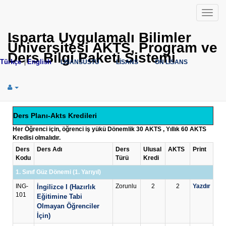
Menü
Isparta Uygulamalı Bilimler
Üniversitesi AKTS, Program ve
Ders Bilgi Paketi Sistemi
Türkçe
English
|
LİSANSÜSTÜ
LİSANS
ÖN LİSANS
Ders Planı-Akts Kredileri
Her Öğrenci için, öğrenci iş yükü Dönemlik 30 AKTS , Yıllık 60 AKTS
Kredisi olmalıdır.
Ders
Ders Adı
Ders
Ulusal
AKTS
Print
Kodu
Türü
Kredi
1. Sınıf Güz Dönemi (1. Yarıyıl)
ING-
Zorunlu
2
2
Yazdır
İngilizce I (Hazırlık
101
Eğitimine Tabi
Olmayan Öğrenciler
İçin)