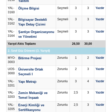
3158
Yalıtım
YAL-
Seçmeli
3
3
Yazdır
Ölçme Bilgisi
3160
YAL-
Seçmeli
3
3
Yazdır
Bilgisayar Destekli
3162
Yapı Detay Çizimi
YAL-
Seçmeli
3
3
Yazdır
Şantiye Organizasyonu
3164
ve Yönetimi
Yarıyıl Akts Toplamı
26,50
30,00
2. Sınıf Güz Dönemi (3. Yarıyıl)
MYO-
Zorunlu
1
2
Yazdır
Bitirme Projesi
3003
UOS-
Zorunlu
2
3
Yazdır
Üniversite Ortak
3000
Seçmeli I
YAL-
Zorunlu
3
4
Yazdır
Yapı Metrajı
3201
YAL-
Zorunlu
2,5
3
Yazdır
Zemin Mekaniği ve
3203
Temel İnşaatı
YAL-
Zorunlu
2,5
3
Yazdır
Enerji Kimliği ve
3205
Sertifikasyonu