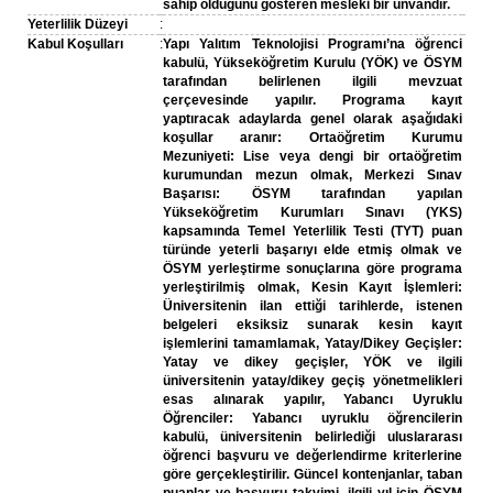
sahip olduğunu gösteren mesleki bir unvandır.
Yeterlilik Düzeyi
:
Kabul Koşulları
:
Yapı Yalıtım Teknolojisi Programı’na öğrenci
kabulü, Yükseköğretim Kurulu (YÖK) ve ÖSYM
tarafından belirlenen ilgili mevzuat
çerçevesinde yapılır. Programa kayıt
yaptıracak adaylarda genel olarak aşağıdaki
koşullar aranır: Ortaöğretim Kurumu
Mezuniyeti: Lise veya dengi bir ortaöğretim
kurumundan mezun olmak, Merkezi Sınav
Başarısı: ÖSYM tarafından yapılan
Yükseköğretim Kurumları Sınavı (YKS)
kapsamında Temel Yeterlilik Testi (TYT) puan
türünde yeterli başarıyı elde etmiş olmak ve
ÖSYM yerleştirme sonuçlarına göre programa
yerleştirilmiş olmak, Kesin Kayıt İşlemleri:
Üniversitenin ilan ettiği tarihlerde, istenen
belgeleri eksiksiz sunarak kesin kayıt
işlemlerini tamamlamak, Yatay/Dikey Geçişler:
Yatay ve dikey geçişler, YÖK ve ilgili
üniversitenin yatay/dikey geçiş yönetmelikleri
esas alınarak yapılır, Yabancı Uyruklu
Öğrenciler: Yabancı uyruklu öğrencilerin
kabulü, üniversitenin belirlediği uluslararası
öğrenci başvuru ve değerlendirme kriterlerine
göre gerçekleştirilir. Güncel kontenjanlar, taban