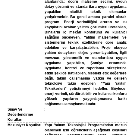
alanlarında; doğru malzeme seçimi, uygun
detay çözümü ve standartlara uygun uygulama
yapabilen nitelikli teknik elemanlar
yetiştirmektir. Bu genel amaca paralel olarak
program; Enerji verimliliğini artıran ve ısı
kayıplarını azaltan yalıtım çözümleri üretebilen,
Binaların iç mekân konforunu ve kullanıcı
sağlığını önceleyen, Yalıtım malzemeleri ve
sistemlerini teknik özelliklerine göre analiz
edebilen ve karşılaştırabilen, Proje okuyup
yalıtım detaylarını doğru yorumlayabilen, İlgili
mevzuat, yönetmelik ve standartlara uygun
uygulama yapabilen, Şantiye ortamında
uygulama, kontrol ve raporlama süreçlerine
etkin şekilde katılabilen, Mesleki etik değerlere
bağlı, takım çalışmasına yatkın ve gelişen
teknolojiyi takip edebilen “Yapı Yalıtım
Teknikerleri” yetiştirmeyi hedefler. Böylece;
enerji verimli, sürdürülebilir ve kullanıcı konforu
yüksek yapıların yaygınlaşmasına katkı
sağlanması amaçlanmaktadır.
Sınav Ve
:
Değerlendirme
Kuralları
Mezuniyet Koşulları
:
Yapı Yalıtım Teknolojisi Programı’ndan mezun
olabilmek için öğrencilerin aşağıdaki koşulları