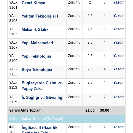
YAL-
Zorunlu
2
3
Yazdır
Genel Kimya
3101
YAL-
Zorunlu
2,5
4
Yazdır
Yalıtım Teknolojisi I
3103
YAL-
Zorunlu
2,5
3
Yazdır
Mekanik Statik
3105
YAL-
Zorunlu
2,5
4
Yazdır
Yapı Malzemeleri
3107
YAL-
Zorunlu
2,5
4
Yazdır
Yapı Teknolojisi
3109
YAL-
Zorunlu
2,5
4
Yazdır
Boya Teknolojisi
3111
YAL-
Zorunlu
2,5
4
Yazdır
Bilgisayarda Çizim ve
3113
Yapay Zeka
YAL-
Zorunlu
2
2
Yazdır
İş Sağlığı ve Güvenliği
3115
Yarıyıl Akts Toplamı
21,00
30,00
1. Sınıf Bahar Dönemi (2. Yarıyıl)
ING-
Zorunlu
2
2
Yazdır
İngilizce II (Hazırlık
102