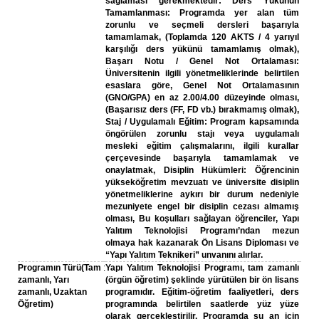
sağlaması gerekmektedir: Ders Yükünün
Tamamlanması: Programda yer alan tüm
zorunlu ve seçmeli dersleri başarıyla
tamamlamak, (Toplamda 120 AKTS / 4 yarıyıl
karşılığı ders yükünü tamamlamış olmak),
Başarı Notu / Genel Not Ortalaması:
Üniversitenin ilgili yönetmeliklerinde belirtilen
esaslara göre, Genel Not Ortalamasının
(GNO/GPA) en az 2.00/4.00 düzeyinde olması,
(Başarısız ders (FF, FD vb.) bırakmamış olmak),
Staj / Uygulamalı Eğitim: Program kapsamında
öngörülen zorunlu stajı veya uygulamalı
mesleki eğitim çalışmalarını, ilgili kurallar
çerçevesinde başarıyla tamamlamak ve
onaylatmak, Disiplin Hükümleri: Öğrencinin
yükseköğretim mevzuatı ve üniversite disiplin
yönetmeliklerine aykırı bir durum nedeniyle
mezuniyete engel bir disiplin cezası almamış
olması, Bu koşulları sağlayan öğrenciler, Yapı
Yalıtım Teknolojisi Programı’ndan mezun
olmaya hak kazanarak Ön Lisans Diploması ve
“Yapı Yalıtım Teknikeri” unvanını alırlar.
Programın Türü(Tam
:
Yapı Yalıtım Teknolojisi Programı, tam zamanlı
zamanlı, Yarı
(örgün öğretim) şeklinde yürütülen bir ön lisans
zamanlı, Uzaktan
programıdır. Eğitim-öğretim faaliyetleri, ders
Öğretim)
programında belirtilen saatlerde yüz yüze
olarak gerçekleştirilir. Programda şu an için