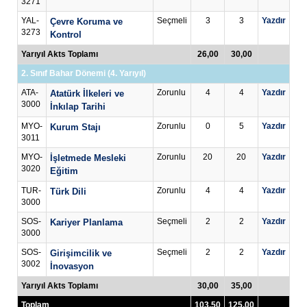
3271
YAL-
Seçmeli
3
3
Yazdır
Çevre Koruma ve
3273
Kontrol
Yarıyıl Akts Toplamı
26,00
30,00
2. Sınıf Bahar Dönemi (4. Yarıyıl)
ATA-
Zorunlu
4
4
Yazdır
Atatürk İlkeleri ve
3000
İnkılap Tarihi
MYO-
Zorunlu
0
5
Yazdır
Kurum Stajı
3011
MYO-
Zorunlu
20
20
Yazdır
İşletmede Mesleki
3020
Eğitim
TUR-
Zorunlu
4
4
Yazdır
Türk Dili
3000
SOS-
Seçmeli
2
2
Yazdır
Kariyer Planlama
3000
SOS-
Seçmeli
2
2
Yazdır
Girişimcilik ve
3002
İnovasyon
Yarıyıl Akts Toplamı
30,00
35,00
Toplam
103,50
125,00