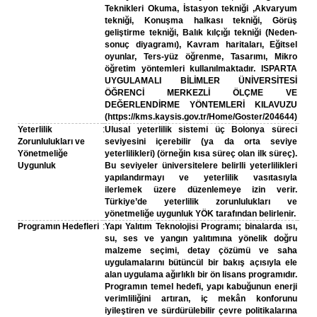
Teknikleri Okuma, İstasyon tekniği ,Akvaryum
tekniği, Konuşma halkası tekniği, Görüş
geliştirme tekniği, Balık kılçığı tekniği (Neden-
sonuç diyagramı), Kavram haritaları, Eğitsel
oyunlar, Ters-yüz öğrenme, Tasarımı, Mikro
öğretim yöntemleri kullanılmaktadır. ISPARTA
UYGULAMALI BİLİMLER ÜNİVERSİTESİ
ÖĞRENCİ MERKEZLİ ÖLÇME VE
DEĞERLENDİRME YÖNTEMLERİ KILAVUZU
(https://kms.kaysis.gov.tr/Home/Goster/204644)
Yeterlilik
:
Ulusal yeterlilik sistemi üç Bolonya süreci
Zorunlulukları ve
seviyesini içerebilir (ya da orta seviye
Yönetmeliğe
yeterlilikleri) (örneğin kısa süreç olan ilk süreç).
Uygunluk
Bu seviyeler üniversitelere belirlli yeterlilikleri
yapılandırmayı ve yeterlilik vasıtasıyla
ilerlemek üzere düzenlemeye izin verir.
Türkiye’de yeterlilik zorunlulukları ve
yönetmeliğe uygunluk YÖK tarafından belirlenir.
Programın Hedefleri
:
Yapı Yalıtım Teknolojisi Programı; binalarda ısı,
su, ses ve yangın yalıtımına yönelik doğru
malzeme seçimi, detay çözümü ve saha
uygulamalarını bütüncül bir bakış açısıyla ele
alan uygulama ağırlıklı bir ön lisans programıdır.
Programın temel hedefi, yapı kabuğunun enerji
verimliliğini artıran, iç mekân konforunu
iyileştiren ve sürdürülebilir çevre politikalarına