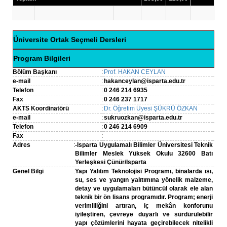
Üniversite Ortak Seçmeli Dersleri
Program Bilgileri
Bölüm Başkanı
:
Prof. HAKAN CEYLAN
e-mail
:
hakanceylan@isparta.edu.tr
Telefon
:
0 246 214 6935
Fax
:
0 246 237 1717
AKTS Koordinatörü
:
Dr. Öğretim Üyesi ŞÜKRÜ ÖZKAN
e-mail
:
sukruozkan@isparta.edu.tr
Telefon
:
0 246 214 6909
Fax
:
Adres
:
-Isparta Uygulamalı Bilimler Üniversitesi Teknik
Bilimler Meslek Yüksek Okulu 32600 Batı
Yerleşkesi Çünür/Isparta
Genel Bilgi
:
Yapı Yalıtım Teknolojisi Programı, binalarda ısı,
su, ses ve yangın yalıtımına yönelik malzeme,
detay ve uygulamaları bütüncül olarak ele alan
teknik bir ön lisans programıdır. Program; enerji
verimliliğini artıran, iç mekân konforunu
iyileştiren, çevreye duyarlı ve sürdürülebilir
yapı çözümlerini hayata geçirebilecek nitelikli